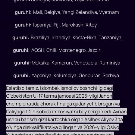
guruhida
“G”
guruhi:
Mali, Belgiya, Yangi Zelandiya, Vyetnam
o‘ynaydi.
Jamoaga
“H”
guruhi:
Ispaniya, Fiji, Marokash, Xitoy
Italiya,
Yamayka
“I”
guruhi:
Braziliya, Irlandiya, Kosta-Rika, Tanzaniya
va
Kot-
“J”
guruhi:
AQSH, Chili, Montenegro, Jazoir
d'Ivuar
“K”
guruhi:
Meksika, Kamerun, Venesuela, Ruminiya
terma
jamoalari
“L”
guruhi:
Yaponiya, Kolumbiya, Gonduras, Serbiya.
raqiblik
qiladi.
Eslatib o‘tamiz, Islombek Ismoilov boshchiligidagi
O‘zbekiston U-17 terma jamoasi 2025-yilgi Jahon
chempionatida chorak finalga qadar yetib brogan va
Italiyaga 1:2 hisobida imkoniyatni boy bergan edi. Aynan
ushbu bahsda qizil kartochka olgan Asilbek Aliyev 3 ta
o‘yinga diskvalifikatsiya qilingan va 2026-yilgi Osiyo
Kubogining yarim finalida maydonga qaytgan edi.