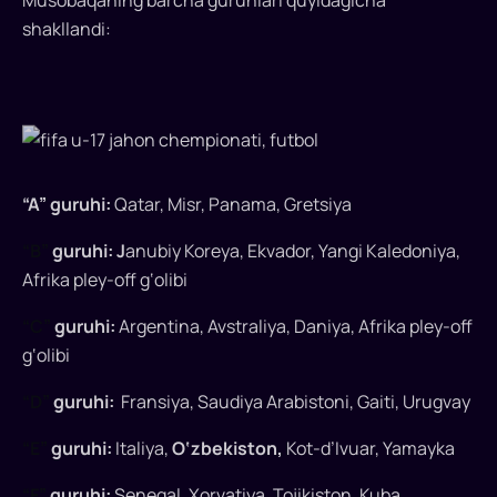
ma’lum
shakllandi:
bo‘ldi
Futbol
bo‘yicha
Qatarda
o‘tadigan
17
“A” guruhi:
Qatar, Misr, Panama, Gretsiya
yoshgacha
bo‘lgan
“B”
guruhi: J
anubiy Koreya, Ekvador, Yangi Kaledoniya,
o‘smirlar
Afrika pley-off g‘olibi
o‘rtasidagi
“C”
guruhi:
Argentina, Avstraliya, Daniya, Afrika pley-off
Jahon
g‘olibi
chempionatida
O‘zbekiston
“D”
guruhi:
Fransiya, Saudiya Arabistoni, Gaiti, Urugvay
o‘smirlar
terma
“E”
guruhi:
Italiya,
O‘zbekiston,
Kot-d’Ivuar, Yamayka
jamoasi
“E”
“F”
guruhi:
Senegal, Xorvatiya, Tojikiston, Kuba