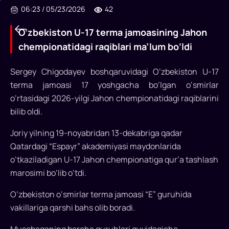
06:23
/
05/23/2026
42
O‘zbekiston U-17 terma jamoasining Jahon
chempionatidagi raqiblari ma’lum bo‘ldi
Sergey Chigodayev boshqaruvidagi O‘zbekiston U-17
terma jamoasi 17 yoshgacha bo‘lgan o‘smirlar
O‘zbekiston
o‘rtasidagi 2026-yilgi Jahon chempionatidagi raqiblarini
U-
bilib oldi.
17
Joriy yilning 19-noyabridan 13-dekabriga qadar
terma
Qatardagi “Espayr” akademiyasi maydonlarida
o‘tkaziladigan U-17 Jahon chempionatiga qur’a tashlash
jamoasining
marosimi bo‘lib o‘tdi.
Jahon
O‘zbekiston o‘smirlar terma jamoasi “E” guruhida
chempionatidagi
vakillariga qarshi bahs olib boradi.
raqiblari
Musobaqaning barcha guruhlari quyidagicha