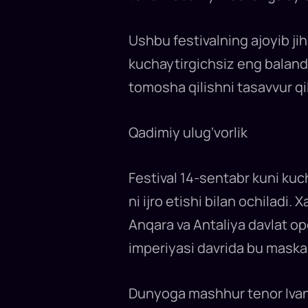
yilning
14
sentyabr
–
Ushbu festivalning ajoyib jih
1
oktyabr
kuchaytirgichsiz eng baland
kunlari
Turkiyaning
tomosha qilishni tasavvur qil
Aspendos
qadimiy
teatrida
bo‘lib
o‘tadi...
Qadimiy ulug‘vorlik
Festival 14-sentabr kuni kuc
ni ijro etishi bilan ochilad
Anqara va Antaliya davlat o
imperiyasi davrida bu mask
Dunyoga mashhur tenor Ivan 