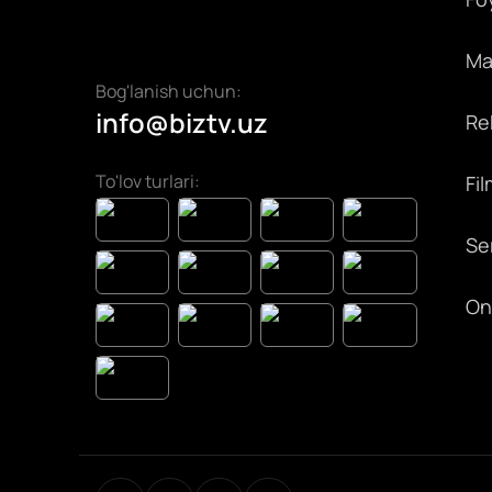
Max
Bog'lanish uchun:
info@biztv.uz
Rek
To'lov turlari:
Fil
Ser
On