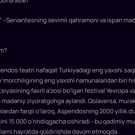
dona asari
” –Servantesning sevimli qahramoni va ispan mada
im?
endos teatri nafaqat Turkiyadagi eng yaxshi saqla
morchiligining eng yaxshi namunalaridan biri hi
tsiyasining faxrli a’zosi bo‘lgan festival Yevropa
 madaniy ziyoratgohga aylandi. Qolaversa, murakk
rdan farqli o‘laroq, Aspendosning 2000 yillik diz
ini 15 000 o‘rindiqgacha oshiradi - bu qadimiy mu
nlarni hayratda qoldirishda davom etmoqda.