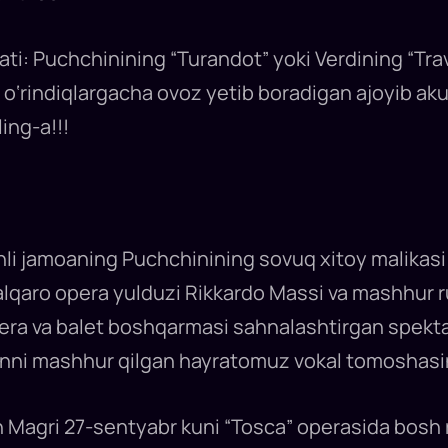
ati: Puchchinining “Turandot” yoki Verdining “Tra
 o‘rindiqlargacha ovoz yetib boradigan ajoyib ak
ing-a!!!
hli jamoaning Puchchinining sovuq xitoy malikasi
i. Xalqaro opera yulduzi Rikkardo Massi va mashhur
pera va balet boshqarmasi sahnalashtirgan spekta
anni mashhur qilgan hayratomuz vokal tomoshasi
Magri 27-sentyabr kuni “Tosca” operasida bosh ro