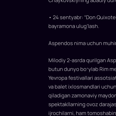
Chaykovskiyning abadiy dur
• 24 sentyabr: “Don Quixote
bayramona ulug‘lash.
Aspendos nima uchun muh
Milodiy 2-asrda qurilgan Asp
butun dunyo boʻylab Rim meʼ
Yevropa festivallari assotsia
va balet ixlosmandlari uchun
qiladigan zamonaviy maydonla
spektakllarning ovoz darajas
ijrochilarni, ham tomoshabi