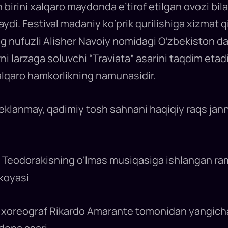
birini xalqaro maydonda e’tirof etilgan ovozi bil
ydi. Festival madaniy ko‘prik qurilishiga xizmat q
 nufuzli Alisher Navoiy nomidagi O‘zbekiston dav
ni larzaga soluvchi “Traviata” asarini taqdim etad
lqaro hamkorlikning namunasidir.
heklanmay, qadimiy tosh sahnani haqiqiy raqs jann
s Teodorakisning o‘lmas musiqasiga ishlangan ramz
ikoyasi
- xoreograf Rikardo Amarante tomonidan yangich