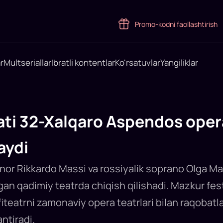
Promo-kodni faollashtirish
r
Multseriallar
Ibratli kontentlar
Ko'rsatuvlar
Yangiliklar
ati 32-Xalqaro Aspendos oper
aydi
tenor Rikkardo Massi va rossiyalik soprano Olga M
gan qadimiy teatrda chiqish qilishadi. Mazkur fe
teatrni zamonaviy opera teatrlari bilan raqobatl
ntiradi.