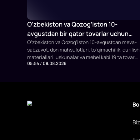
O‘zbekiston va Qozog‘iston 10-
avgustdan bir qator tovarlar uchun
savdodagi to‘siqlarni bekor qiladi
O‘zbekiston va Qozog‘iston 10-avgustdan meva-
sabzavot, don mahsulotlari, to‘qimachilik, qurilish
materiallari, uskunalar va mebel kabi 19 ta tovar
05:54 / 08.08.2026
guruhi uchun tarif va notarif cheklovlarni bekor
qilishga kelishdi. SSP raisi Davron Vahobov bu
qarorni biznesning ko‘p yillik murojaatlariga javob
deb atadi.
Bo
Bi
Fo