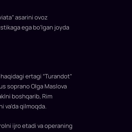
viata” asarini ovoz
ustikaga ega bo‘lgan joyda
 haqidagi ertagi “Turandot”
 rus soprano Olga Maslova
klni boshqarib, Rim
ni va’da qilmoqda.
lni ijro etadi va operaning