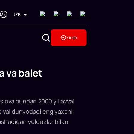
UZB
Kirish
a va balet
aslova bundan 2000 yil avval
stival dunyodagi eng yaxshi
ashadigan yulduzlar bilan