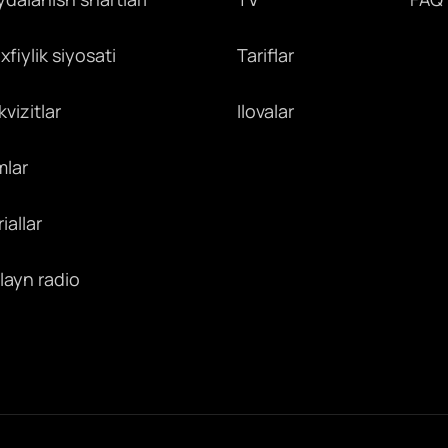
fiylik siyosati
Tariflar
vizitlar
Ilovalar
mlar
iallar
layn radio