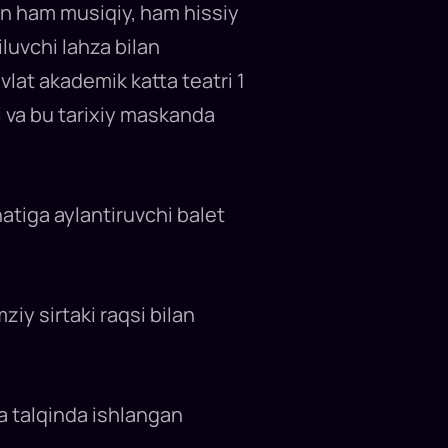
an ham musiqiy, ham hissiy
iluvchi lahza bilan
lat akademik katta teatri 1
i va bu tarixiy maskanda
atiga aylantiruvchi balet
iy sirtaki raqsi bilan
a talqinda ishlangan