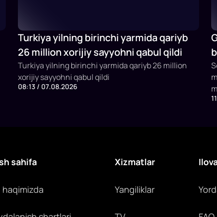
Turkiya yilning birinchi yarmida qariyb
G
26 million xorijiy sayyohni qabul qildi
b
Turkiya yilning birinchi yarmida qariyb 26 million
b
S
xorijiy sayyohni qabul qildi
m
08:13 / 07.08.2026
m
1
x
y
c
sh sahifa
Xizmatlar
Ilov
z haqimizda
Yangiliklar
Yor
ydalanish shartlari
TV
FAQ