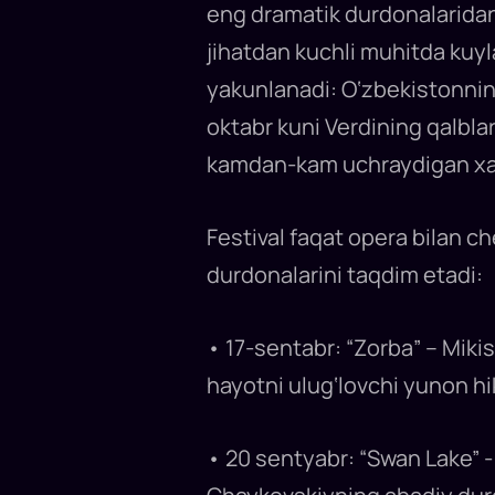
eng dramatik durdonalaridan 
jihatdan kuchli muhitda kuyla
yakunlanadi: O‘zbekistonning
oktabr kuni Verdining qalblar
kamdan-kam uchraydigan xa
Festival faqat opera bilan c
durdonalarini taqdim etadi:
• 17-sentabr: “Zorba” – Miki
hayotni ulug‘lovchi yunon h
• 20 sentyabr: “Swan Lake” 