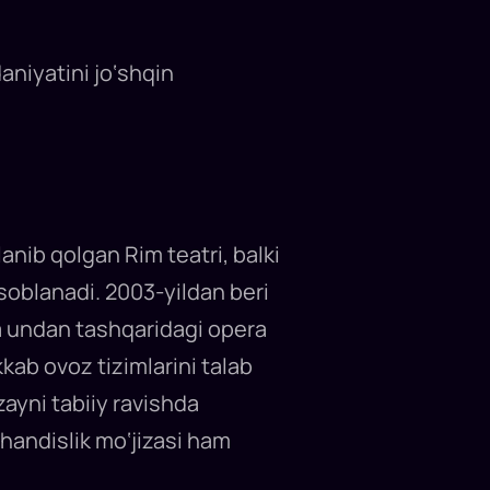
niyatini jo‘shqin
nib qolgan Rim teatri, balki
soblanadi. 2003-yildan beri
 va undan tashqaridagi opera
ab ovoz tizimlarini talab
ayni tabiiy ravishda
handislik mo‘jizasi ham