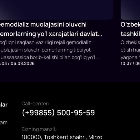
emodializ muolajasini oluvchi
O‘zbek
emorlarning yo‘l xarajatlari davlat
tashki
udjeti hisobidan qoplab berilishi
og‘liqni saqlash vazirligi rejali gemodializ
Fermer
O‘zbekis
uolajasini oluvchi bemorlarning tibbiyot
etish h
mumkin
ishga t
uassasasiga borib-kelishi bilan bog‘liq yo‘l
yagona r
1:03 / 06.08.2026
10:37 / 0
arajatlarini davlat budjeti hisobidan qoplashning
etildi. P
angi mexanizmini joriy etish taklifi bilan
qilish, v
hiqmoqda.
subsidiy
imkonini
Call-center:
alar
(+99855) 500-95-59
dam
Bizning manzil:
100000, Toshkent shahri, Mirzo