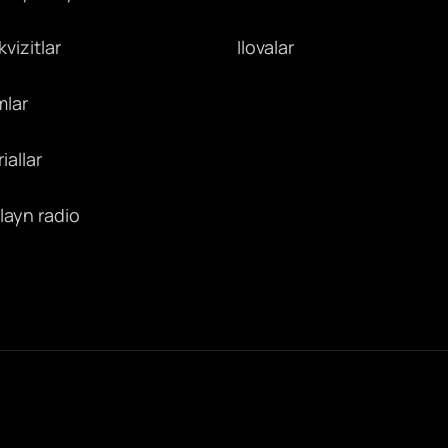
vizitlar
Ilovalar
mlar
iallar
layn radio