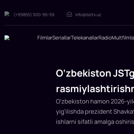
(+99855) 500-95-59
info@biztv.uz
O‘zbekiston
JSTga
Filmlar
Seriallar
Telekanallar
Radio
Multfilmla
to‘laqonli
a’zolikni
2026-
yilda
rasmiylashtirishni
O‘zbekiston JSTga
reja
qilmoqda
O‘zbekiston
rasmiylashtirish
2026-
yilda
Jahon
O‘zbekiston hamon 2026-yilda
savdo
tashkilotiga
to‘laqonli
yig‘ilishda prezident Shavka
a’zo
bo‘lish
ishlarni sifatli amalga oshir
niyatida.
Masala
Prezident