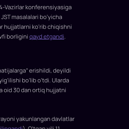
14-Vazirlar konferensiyasiga
 JST masalalari bo‘yicha
hujjatlarni ko‘rib chiqishni
fi borligini
qayd etgandi
.
jalarga” erishildi, deyildi
‘ilishi bo‘lib o‘tdi. Ularda
 oid 30 dan ortiq hujjatni
arayoni yakunlangan davlatlar
ilingandi
). O‘tgan yili 11