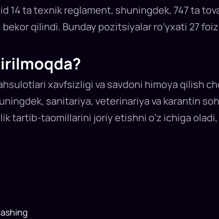
d 14 ta texnik reglament, shuningdek, 747 ta tova
 bekor qilindi. Bunday pozitsiyalar ro‘yxati 27 foizg
tirilmoqda?
hsulotlari xavfsizligi va savdoni himoya qilish cho
ningdek, sanitariya, veterinariya va karantin sohal
k tartib-taomillarini joriy etishni o‘z ichiga oladi
lashing