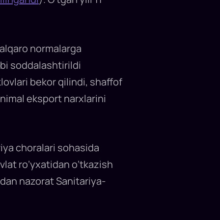
 xalqaro normalarga
bi soddalashtirildi
vlari bekor qilindi, shaffof
nimal eksport narxlarini
riya choralari sohasida
avlat ro‘yxatidan o‘tkazish
tidan nazorat Sanitariya-