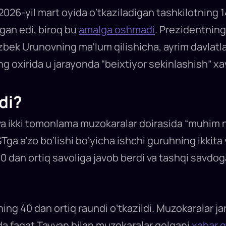
 2026-yil mart oyida o‘tkaziladigan tashkilotning 
lgan edi, biroq bu
amalga oshmadi
. Prezidentning
bek Urunovning ma’lum qilishicha, ayrim davlatlar 
g oxirida u jarayonda “beixtiyor sekinlashish” xav
di?
 ikki tomonlama muzokaralar doirasida “muhim nati
a a’zo bo‘lishi bo‘yicha ishchi guruhning ikkita yig
0 dan ortiq savoliga javob berdi va tashqi savdoga
ng 40 dan ortiq raundi o‘tkazildi. Muzokaralar j
ida faqat Tayvan bilan muzokaralar qolgani
xabar q