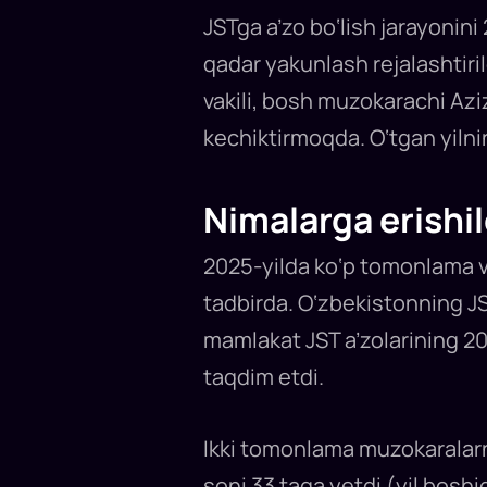
huzuridagi
yig‘ilishda
JSTga a’zo bo‘lish jarayonini
muhokama
qilindi.
qadar yakunlash rejalashtiri
Buni
mart
oyida
vakili, bosh muzokarachi Aziz
amalga
oshirish
kechiktirmoqda. O‘tgan yilnin
rejalashtirilgandi,
biroq
bosh
muzokarachi
Azizbek
Nimalarga erishil
Urunovning
ma’lum
qilishicha,
ayrim
2025-yilda ko‘p tomonlama va
davlatlar
hujjatlarni
tadbirda. O‘zbekistonning JSTg
ko‘rib
chiqishni
mamlakat JST a’zolarining 20
paysalga
solgan.
taqdim etdi.
Ikki tomonlama muzokaralarni
soni 33 taga yetdi (yil bosh