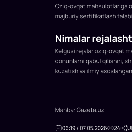
Oziq-ovqat mahsulotlariga oi
majburiy sertifikatlash talabi
Nimalar rejalash
Kelgusi rejalar oziq-ovqat ma
qonunlarni qabul qilishni, shu
kuzatish va ilmiy asoslanganli
Manba: Gazeta.uz
06:19 / 07.05.2026
24
U