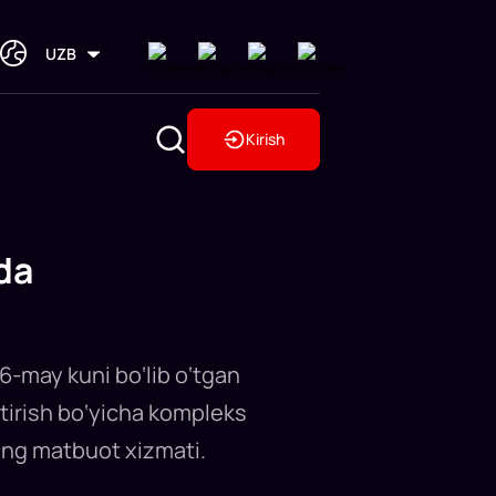
UZB
Kirish
da
6-may kuni bo‘lib o‘tgan
htirish bo‘yicha kompleks
ng matbuot xizmati.