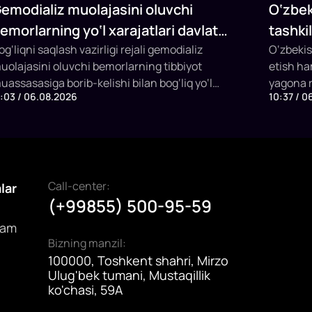
emodializ muolajasini oluvchi
O‘zbek
emorlarning yo‘l xarajatlari davlat
tashki
udjeti hisobidan qoplab berilishi
og‘liqni saqlash vazirligi rejali gemodializ
Fermer
O‘zbekis
uolajasini oluvchi bemorlarning tibbiyot
etish h
mumkin
ishga t
uassasasiga borib-kelishi bilan bog‘liq yo‘l
yagona r
1:03 / 06.08.2026
10:37 / 0
arajatlarini davlat budjeti hisobidan qoplashning
etildi. P
angi mexanizmini joriy etish taklifi bilan
qilish, v
hiqmoqda.
subsidiy
imkonini
Call-center:
alar
(+99855) 500-95-59
dam
Bizning manzil:
100000, Toshkent shahri, Mirzo
Ulug'bek tumani, Mustaqillik
ko'chasi, 59A