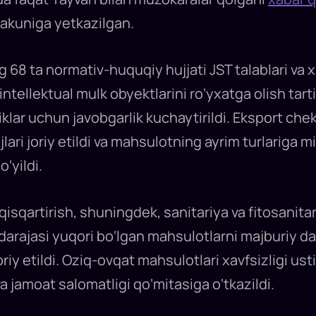
yakuniga yetkazilgan.
 68 ta normativ-huquqiy hujjati JST talablari va
intellektual mulk obyektlarini ro‘yxatga olish tarti
ar uchun javobgarlik kuchaytirildi. Eksport cheklo
ri joriy etildi va mahsulotning ayrim turlariga mi
‘yildi.
qisqartirish, shuningdek, sanitariya va fitosanita
ik darajasi yuqori bo‘lgan mahsulotlarni majburiy d
joriy etildi. Oziq-ovqat mahsulotlari xavfsizligi us
a jamoat salomatligi qo‘mitasiga o‘tkazildi.