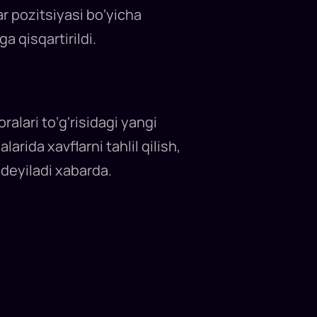
r pozitsiyasi bo‘yicha
a qisqartirildi.
ralari to‘g‘risidagi yangi
arida xavflarni tahlil qilish,
, deyiladi xabarda.