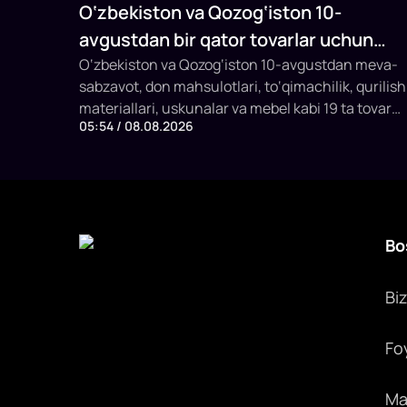
O‘zbekiston va Qozog‘iston 10-
avgustdan bir qator tovarlar uchun
savdodagi to‘siqlarni bekor qiladi
O‘zbekiston va Qozog‘iston 10-avgustdan meva-
sabzavot, don mahsulotlari, to‘qimachilik, qurilish
materiallari, uskunalar va mebel kabi 19 ta tovar
05:54 / 08.08.2026
guruhi uchun tarif va notarif cheklovlarni bekor
qilishga kelishdi. SSP raisi Davron Vahobov bu
qarorni biznesning ko‘p yillik murojaatlariga javob
deb atadi.
Bo
Bi
Fo
Max