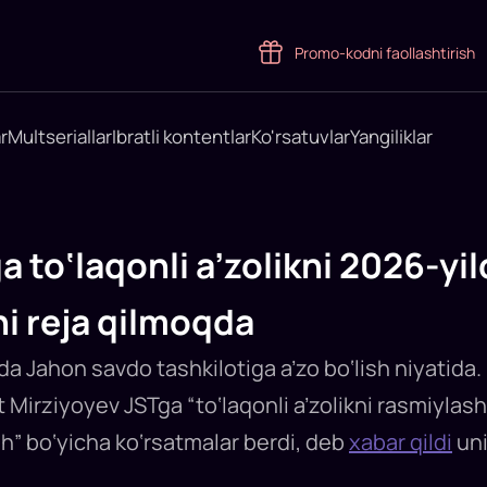
Promo-kodni faollashtirish
r
Multseriallar
Ibratli kontentlar
Ko'rsatuvlar
Yangiliklar
 to‘laqonli a’zolikni 2026-yil
ni reja qilmoqda
 Jahon savdo tashkilotiga a’zo bo‘lish niyatida. 
t Mirziyoyev JSTga “to‘laqonli a’zolikni rasmiylas
ish” bo‘yicha ko‘rsatmalar berdi, deb
xabar qildi
uni