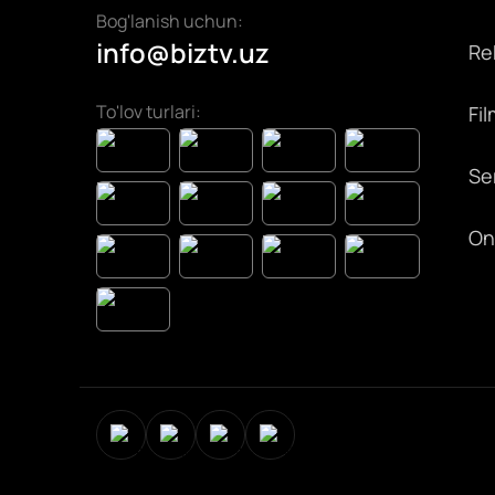
Bog'lanish uchun:
info@biztv.uz
Rek
To'lov turlari:
Fil
Ser
On