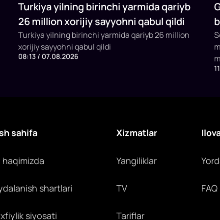
Turkiya yilning birinchi yarmida qariyb
G
26 million xorijiy sayyohni qabul qildi
b
Turkiya yilning birinchi yarmida qariyb 26 million
b
S
xorijiy sayyohni qabul qildi
m
08:13 / 07.08.2026
m
1
x
y
c
sh sahifa
Xizmatlar
Ilov
z haqimizda
Yangiliklar
Yor
ydalanish shartlari
TV
FAQ
fiylik siyosati
Tariflar