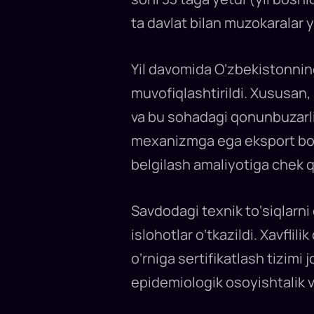
ta davlat bilan muzokaralar 
Yil davomida O‘zbekistonning
muvofiqlashtirildi. Xususan, 
va bu sohadagi qonunbuzarlikl
mexanizmga ega eksport bojla
belgilash amaliyotiga chek qo
Savdodagi texnik to‘siqlarni 
islohotlar o‘tkazildi. Xavflil
o‘rniga sertifikatlash tizimi 
epidemiologik osoyishtalik v