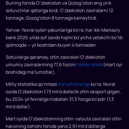
Buning fonida O‘zbekiston va Qozog‘iston eng yirik
aylandi
sotuvchilar qatoriga kirdi. O‘zbekiston zaxiralarni 12
tonnaga, Qozog‘iston 8 tonnaga kamaytirdi.
Fevral
oyida
Yanvar-fevral oylari yakunlariga ko‘ra, har ikki Markaziy
O‘zbekiston
bank 2025-yilda sof savdo hajmi bo‘yicha yetakchi bo‘lib
12
qolmoqda — yil boshidan buyon 4 tonnadan.
tonna
qimmatbaho
Sotuvlarga qaramay, oltin zaxiralari O‘zbekiston
metall
umumiy zaxiralarining 77,6 foizini
tashkil etadi
(mart oyi
sotish
boshidagi ma’lumotlar).
bilan
dunyodagi
Milliy statistika qo‘mitasi
ma’lumotlariga
ko‘ra, fevral
eng
oyida O‘zbekiston 1,73 mlrd dollarlik oltin eksport qilgan,
yirik
bu 2024-yil fevraliga nisbatan 31,3 foizga ko‘pdir (1,3
oltin
mlrd dollar).
sotuvchisiga
aylandi.
Mart oyida O‘zbekistonning oltin-valyuta zaxiralari oltin
Keyingi
narxining oshishi fonida yana 2,91 mlrd dollarga
o‘rinda