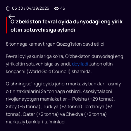
05:30
/
04/09/2025
46
O‘zbekiston fevral oyida dunyodagi eng yirik
oltin sotuvchisiga aylandi
8 tonnaga kamaytirgan Qozog‘iston qayd etildi.
Fevral oyi yakunlariga ko‘ra, O‘zbekiston dunyodagi eng
O‘zbekiston
yirik oltin sotuvchisiga aylandi,
deyiladi
Jahon oltin
fevral
kengashi (World Gold Council) sharhida.
oyida
Qishning so‘nggi oyida jahon markaziy banklari rasmiy
dunyodagi
oltin zaxiralarini 24 tonnaga oshirdi. Asosiy talabni
eng
rivojlanayotgan mamlakatlar — Polsha (+29 tonna),
yirik
Xitoy (+5 tonna), Turkiya (+3 tonna), Iordaniya (+3
tonna), Qatar (+2 tonna) va Chexiya (+2 tonna)
oltin
markaziy banklari ta’minladi.
sotuvchisiga