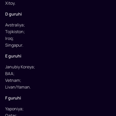
Xitoy.
Iordaniya,
Bahrayn
D guruhi
va
Shimoliy
Avstraliya;
Koreya
Tojikiston;
bilan
Iroq;
birga
Singapur.
“B”
guruhidan
E guruhi
joy
Janubiy Koreya;
oldi.
BAA;
Musobaqa
kelasi
Vetnam;
yilning
Livan/Yaman.
yanvar
F guruhi
oyida
start
Yaponiya;
oladi.
Qatar;