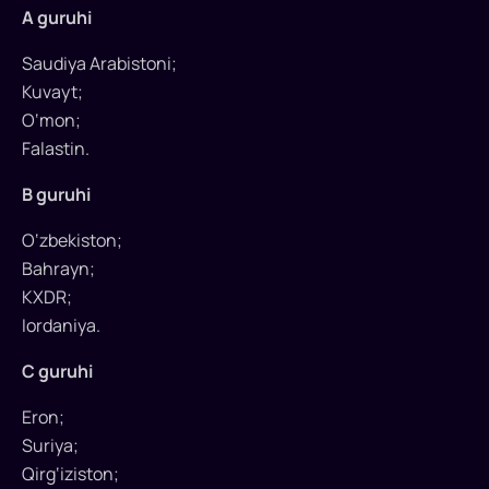
oldi
A guruhi
Saudiya Arabistoni;
Saudiya
Kuvayt;
Arabistonida
bo‘lib
O‘mon;
o‘tadigan
Falastin.
futbol
B guruhi
bo‘yicha
2027-
O‘zbekiston;
yilgi
Bahrayn;
Osiyo
KXDR;
kubogi
Iordaniya.
uchun
qur’a
C guruhi
tashlandi.
O‘zbekiston
Eron;
milliy
Suriya;
terma
Qirg‘iziston;
jamoasi