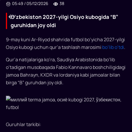
05:49
/
05/12/2026
38
O‘zbekiston 2027-yilgi Osiyo kubogida “B”
guruhidan joy oldi
9-may kuni Ar-Riyod shahrida futbol bo‘yicha 2027-yilgi
Osiyo kubogi uchun qur’a tashlash marosimi
bo‘lib o‘tdi
.
O‘zbekiston
Qur’a natijalariga ko‘ra, Saudiya Arabistonida bo‘lib
2027-
o‘tadigan musobaqada Fabio Kannavaro boshchiligidagi
jamoa Bahrayn, KXDR va Iordaniya kabi jamoalar bilan
yilgi
birga “B” guruhdan joy oldi.
Osiyo
kubogida
“B”
guruhidan
Guruhlar tarkibi:
joy