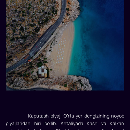
Kaputash plyaji O'rta yer dengizining noyob
plyajlaridan biri bo‘lib, Antaliyada Kash va Kalkan