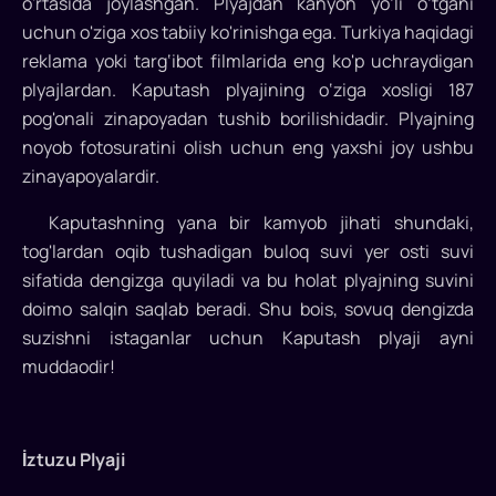
o'rtasida joylashgan. Plyajdan kanyon yo‘li o‘tgani
uchun o'ziga xos tabiiy ko'rinishga ega. Turkiya haqidagi
reklama yoki targ‘ibot filmlarida eng ko'p uchraydigan
plyajlardan. Kaputash plyajining o‘ziga xosligi 187
pog'onali zinapoyadan tushib borilishidadir. Plyajning
noyob fotosuratini olish uchun eng yaxshi joy ushbu
zinayapoyalardir.
Kaputashning yana bir kamyob jihati shundaki,
tog'lardan oqib tushadigan buloq suvi yer osti suvi
sifatida dengizga quyiladi va bu holat plyajning suvini
doimo salqin saqlab beradi. Shu bois, sovuq dengizda
suzishni istaganlar uchun Kaputash plyaji ayni
muddaodir!
İztuzu Plyaji