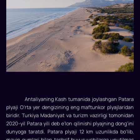
eng
mukammal
maskandir...
Antaliyaning Kash tumanida joylashgan Patara
plyaji O'rta yer dengizining eng maftunkor plyajlaridan
biridir. Turkiya Madaniyat va turizm vazirligi tomonidan
2020-yil Patara yili deb e'lon qilinishi plyajning dong‘ini
dunyoga taratdi. Patara plyaji 12 km uzunlikda bo‘lib,
mayin qumlari bilan tashrif buyuruvchilarga unutilmas