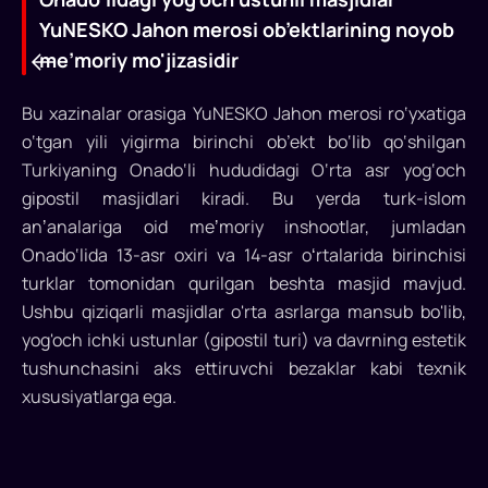
YuNESKO Jahon merosi ob’ektlarining noyob
me’moriy mo'jizasidir
Bu xazinalar orasiga YuNESKO Jahon merosi ro‘yxatiga
o‘tgan yili yigirma birinchi ob’ekt bo‘lib qo‘shilgan
Turkiyaning Onado‘li hududidagi O‘rta asr yog‘och
gipostil masjidlari kiradi. Bu yerda turk-islom
anʼanalariga oid meʼmoriy inshootlar, jumladan
Onado‘lida 13-asr oxiri va 14-asr oʻrtalarida birinchisi
turklar tomonidan qurilgan beshta masjid mavjud.
Onado‘lidagi
Ushbu qiziqarli masjidlar o'rta asrlarga mansub bo'lib,
yog'och
yog'och ichki ustunlar (gipostil turi) va davrning estetik
ustunli
tushunchasini aks ettiruvchi bezaklar kabi texnik
xususiyatlarga ega.
masjidlar
YuNESKO
Jahon