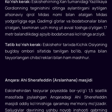
Ko'rish kerak:
Eskishehirning Xan tumanidagi Yazilikaya
Gordionning teginishini oltinga aylantirgani aytilgan
afsonaviy qirol Midas nomi bilan atalgan Midas
yodgorligiga ega. Qadimgi g'orlar va ibodatxonalar bilan
o'ralgan, taxminan uch ming yil avval toshga o'yilgan 17
metr balandlikdagi ajoyib ibodatxonasi ko'rishga arziydi.
Tatib ko‘rish kerak:
Eskishehir tarixda Kichik Osiyoning
bug'doy ombori sifatida tanilgan bo‘lib, qiyma bilan
tayyorlangan chibo‘reklari bilan ham mashhur.
Anqara: Ahi Sherafeddin (Arslanhane) masjidi
Eskishehirdan tezyurar poyezdda bor-yo‘g‘i 1,5 soatlik
masofada joylashgan Anqaradagi Ahi Sherefeddin
masjidi oddiy ko‘rinishiga qaramay me’moriy mo‘jizadir.
Saljuqiylar davrining ushbu noyob inshooti qabrning