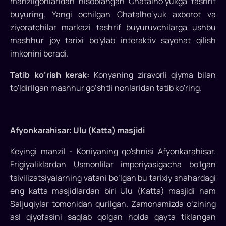
manzilgohlaridan hisoblangan Chatalho‘yukga tashrif
tashrif
buyuring. Yangi ochilgan Chatalho‘yuk axborot va
buyuruvchilar
ziyoratchilar markazi tashrif buyuruvchilarga ushbu
uchun
mashhur joy tarixi bo'ylab interaktiv sayohat qilish
noyob
imkonini beradi.
taassurotlarni
taqdim
Tatib ko‘rish kerak:
Konyaning ziravorli qiyma bilan
etadigan
to'ldirilgan mashhur go‘shtli nonlaridan tatib ko'ring.
tarixiy
va
me'moriy
kashfiyotlarga
Afyonkarahisar: Ulu (Katta) masjidi
ega...
Keyingi manzil - Koniyaning qo'shnisi Afyonkarahisar.
Frigiyaliklardan Usmonlilar imperiyasigacha bo'lgan
tsivilizatsiyalarning vatani bo‘lgan bu tarixiy shahardagi
eng katta masjidlardan biri Ulu (Katta) masjidi ham
Saljuqiylar tomonidan qurilgan. Zamonamizda o‘zining
asl qiyofasini saqlab qolgan holda qayta tiklangan