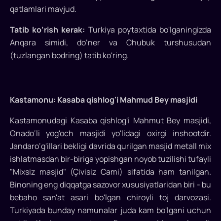
qatlamlari mavjud.
Tatib ko‘rish kerak:
Turkiya poytaxtida bo'lganingizda
Anqara simidi, do‘ner va Chubuk turshusudan
(tuzlangan bodring) tatib ko'ring.
Kastamonu: Kasaba qishlog'i Mahmud Bey masjidi
Kastamonudagi Kasaba qishlog'i Mahmut Bey masjidi,
Onado‘li yog'och masjidi yo'lidagi oxirgi inshootdir.
Jandaro‘g'illari bekligi davrida qurilgan masjid metall mix
ishlatmasdan bir-biriga yopishgan noyob tuzilishi tufayli
"Mixsiz masjid" (Çivisiz Cami) sifatida ham tanilgan.
Binoning eng diqqatga sazovor xususiyatlaridan biri - bu
bebaho san'at asari bo'lgan chiroyli toj darvozasi.
Turkiyada bunday namunalar juda kam bo'lgani uchun