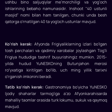
ushbu bino saljuqiylar me’morchiligi va yog‘och
ishlarining bebaho namunasidir. Inshoot "40 ustunli
masjid" nomi bilan ham tanilgan, chunki unda besh
qatorga o'rnatilgan 40 ta yog'och ustunlar mavjud.
Ko'rish kerak:
Afyonda Frigiyaliklarning izlari bo'lgan
tosh parchalari va qadimiy xarobalar joylashgan Tog'li
Frigiya hududiga tashrif buyurishingiz mumkin. 2015-
yilda hudud YuNESKOning Butunjahon merosi
roʻyxatiga kiritilgan boʻlib, uch ming yillik tarixni
oʻrganish imkonini beradi.
Tatib ko‘rish kerak:
Gastronomiya bo'yicha YuNESKO
Ijodiy shaharlar tarmog'iga a'zo Afyonkarahisarda
mahalliy taomlar orasida turk lokumu, sukuk va qaymoq
mavjud.