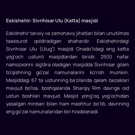
Eskishehir: Sivrihisar Ulu (Katta) masjidi
Eskishehir tarixiy va zamonaviy jihatlari bilan unutilmas
taassurot qoldiradigan shahardir. Eskishehirdagi
Sivrihisar Ulu (Ulugʻ) masjidi Onado‘lidagi eng katta
yogʻoch ustunli masjidlardan biridir. 2500 nafar
namozxonni sig'dira oladigan masjidda Sivrihisar gilam
to'qishning go'zal namunalarini ko'rish mumkin.
Masjiddagi 67 ta ustunning ba'zilarida qalam bezaklari
mavjud bo'lsa, boshqalarida Sharqiy Rim davriga oid
ustun boshlari mavjud. Masjid yong‘oq yog‘ochidan
yasalgan minbari bilan ham mashhur bo‘lib, davrining
eng go‘zal namunalaridan biri hisoblanadi.