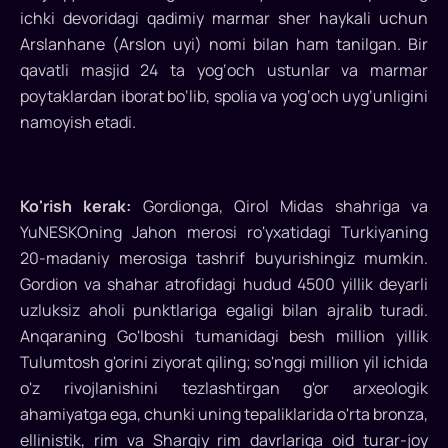
ichki devoridagi qadimiy marmar sher haykali uchun
Arslanhane (Arslon uyi) nomi bilan ham tanilgan. Bir
qavatli masjid 24 ta yog‘och ustunlar va marmar
poytaklardan iborat bo‘lib, spolia va yog‘och uyg‘unligini
namoyish etadi.
Ko'rish kerak:
Gordionga, Qirol Midas shahriga va
YuNESKOning Jahon merosi ro'yxatidagi Turkiyaning
20-madaniy merosiga tashrif buyurishingiz mumkin.
Gordion va shahar atrofidagi hudud 4500 yillik deyarli
uzluksiz aholi punktlariga egaligi bilan ajralib turadi.
Anqaraning Go'lboshi tumanidagi besh million yillik
Tulumtosh g'orini ziyorat qiling; so'nggi million yil ichida
o'z rivojlanishini tezlashtirgan g'or arxeologik
ahamiyatga ega, chunki uning tepaliklarida o'rta bronza,
ellinistik, rim va Sharqiy rim davrlariga oid turar-joy