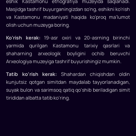
eshik Kastamonu etnografiya muzeyida saqlanadi.
Masjidga tashrif buyurganingizdan so'ng, eshikni ko'rish
va Kastamonu madaniyati haqida ko'proq ma'lumot
olish uchun muzeyga boring.
Ko'rish kerak:
19-asr oxiri va 20-asrning birinchi
yarmida qurilgan Kastamonu tarixiy qasrlari va
shaharning arxeologik boyligini ochib beruvchi
Arxeologiya muzeyiga tashrif buyurishingiz mumkin.
Tatib ko‘rish kerak:
Shahardan chiqishdan oldin
kunjutsiz qotgan simitdan maydalab tayyorlanadigan,
suyak bulon va sarimsoq qatiq qo‘shib beriladigan simit
tirididan albatta tatib ko‘ring.