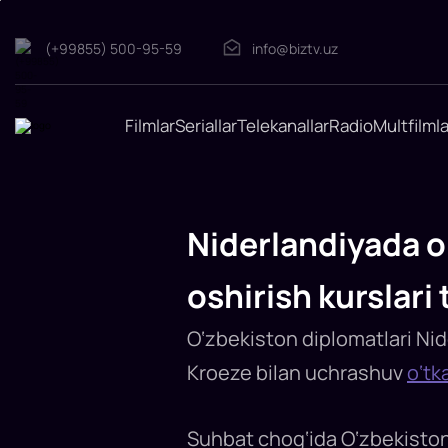
(+99855) 500-95-59
info@biztv.uz
Niderlandiyada
Filmlar
Seriallar
Telekanallar
Radio
Multfilmla
o‘zbekistonlik
mutaxassislar
uchun
malaka
oshirish
Niderlandiyada o
kurslari
tashkil
oshirish kurslari 
etiladi
O‘zbekiston
Niderlandiyaning
O‘zbekiston diplomatlari Nid
yetakchi
oliy
ta’lim
Kroeze bilan uchrashuv
o‘tk
muassasalari
bilan
qishloq
xo‘jaligi
Suhbat chog‘ida O‘zbekiston 
sohasidagi