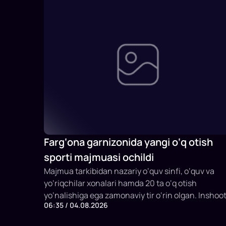
Farg‘ona garnizonida yangi o‘q otish
sporti majmuasi ochildi
Majmua tarkibidan nazariy o‘quv sinfi, o‘quv va
yo‘riqchilar xonalari hamda 20 ta o‘q otish
yo‘nalishiga ega zamonaviy tir o‘rin olgan. Inshoo
06:35 / 04.08.2026
bir vaqtning o‘zida 20 nafargacha sportchi va
mashg‘ulot ishtirokchilarini qabul qilish