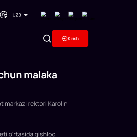
UZB
Kirish
uchun malaka
t markazi rektori Karolin
ti o‘rtasida qishloq