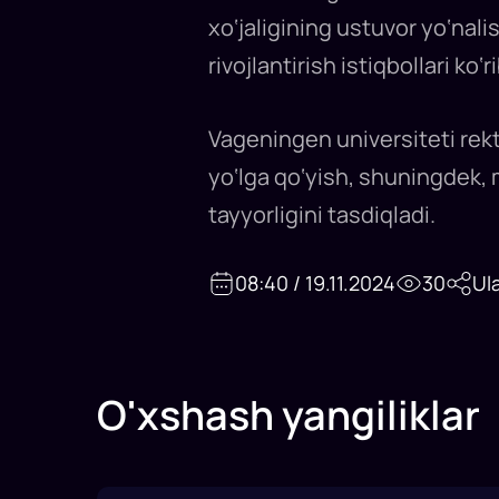
akademik
aloqalarni
xo‘jaligining ustuvor yo‘nal
mustahkamlamoqda...
rivojlantirish istiqbollari ko‘ri
Vageningen universiteti rekto
yo‘lga qo‘yish, shuningdek, 
tayyorligini tasdiqladi.
08:40 / 19.11.2024
30
Ul
O'xshash yangiliklar