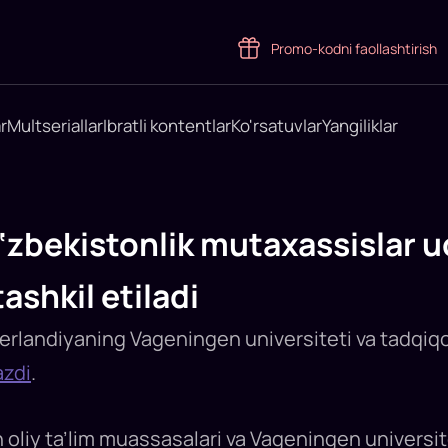
Promo-kodni faollashtirish
r
Multseriallar
Ibratli kontentlar
Ko'rsatuvlar
Yangiliklar
‘zbekistonlik mutaxassislar 
tashkil etiladi
erlandiyaning Vageningen universiteti va tadqiqo
azdi
.
oliy ta’lim muassasalari va Vageningen universite