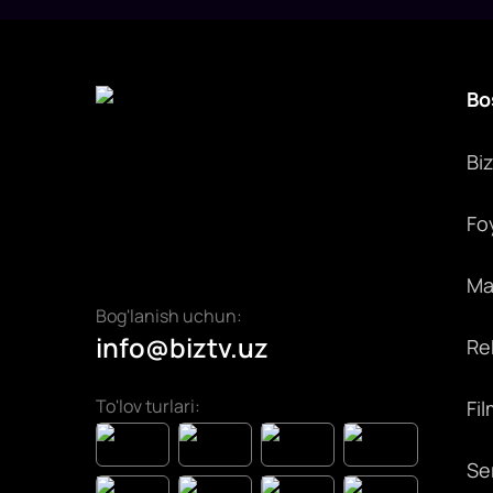
imkoniyatiga ega.
Bo
Bi
Fo
Max
Bog'lanish uchun:
info@biztv.uz
Rek
To'lov turlari:
Fil
Ser