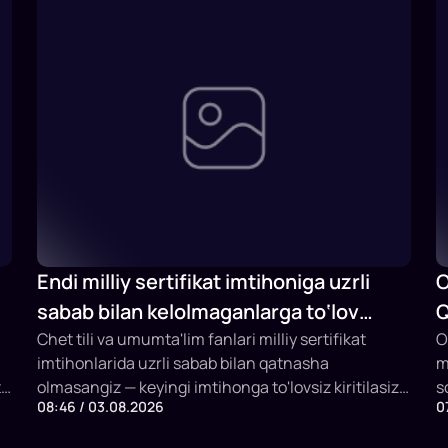
Endi milliy sertifikat imtihoniga uzrli
O
sabab bilan kelolmaganlarga to‘lov
Q
qaytariladi
Chet tili va umumta'lim fanlari milliy sertifikat
b
O
imtihonlarida uzrli sabab bilan qatnasha
m
t
olmasangiz — keyingi imtihonga to'lovsiz kiritilasiz
s
08:46 / 03.08.2026
0
yoki to'lovingiz qaytariladi.
m
h