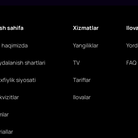
o
u
sh sahifa
Xizmatlar
Ilov
z haqimizda
Yangiliklar
Yor
ydalanish shartlari
TV
FAQ
fiylik siyosati
Tariflar
vizitlar
Ilovalar
mlar
iallar