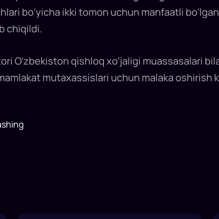
ishlari bo‘yicha ikki tomon uchun manfaatli bo‘lg
b chiqildi.
ri O‘zbekiston qishloq xo‘jaligi muassasalari bila
mamlakat mutaxassislari uchun malaka oshirish ku
ashing