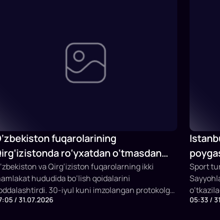
‘zbekiston fuqarolarining
Istanb
irg‘izistonda ro‘yxatdan o‘tmasdan
poygas
o‘lish muddati 15 kungacha uzaytirildi
‘zbekiston va Qirg‘iziston fuqarolarning ikki
Sport tu
amlakat hududida bo‘lish qoidalarini
Sayyohla
oddalashtirdi. 30-iyul kuni imzolangan protokolga
o‘tkazil
7:05 / 31.07.2026
05:33 / 3
uvofiq, ikki davlat fuqarolari qo‘shni mamlakat
imkoniya
ududida doimiy yoki vaqtinchalik ro‘yxatdan