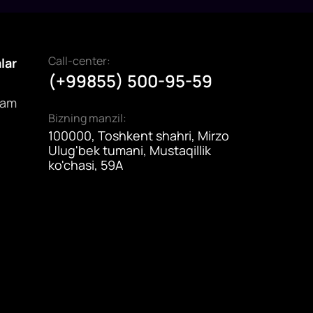
‘tmasdan bo‘lish muddati 5 kundan 15 kungacha
zaytirildi.
Call-center:
alar
(+99855) 500-95-59
dam
Bizning manzil:
100000, Toshkent shahri, Mirzo
Ulug'bek tumani, Mustaqillik
ko'chasi, 59A