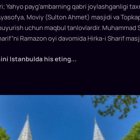
i; Yahyo payg'ambarning qabri joylashganligi taxm
yasofya, Moviy (Sulton Ahmet) masjidi va Topkapi 
buyurish uchun maqbul tanlovlardir. Muhammad 
Sharif”ni Ramazon oyi davomida Hirka-i Sharif masj
ni Istanbulda his eting...