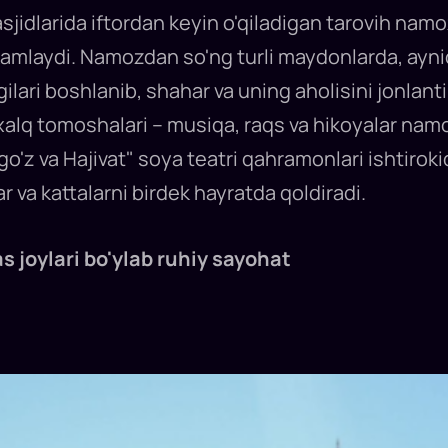
idlarida iftordan keyin o'qiladigan tarovih namo
amlaydi. Namozdan so'ng turli maydonlarda, ayn
ilari boshlanib, shahar va uning aholisini jonlan
 xalq tomoshalari – musiqa, raqs va hikoyalar namoy
ago'z va Hajivat" soya teatri qahramonlari ishtirok
ar va kattalarni birdek hayratda qoldiradi.
ylari bo'ylab ruhiy sayohat