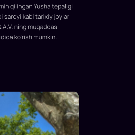
in qilingan Yusha tepaligi
saroyi kabi tarixiy joylar
S.A.V. ning muqaddas
idida ko'rish mumkin.