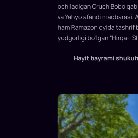
ochiladigan Oruch Bobo qabr
va Yahyo afandi maqbarasi. A
ham Ramazon oyida tashrif 
yodgorligi bo'lgan “Hirqa-i 
Hayit bayrami shukuhi