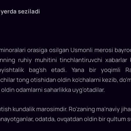
yerda seziladi
inoralari orasiga osilgan Usmonli merosi bayroql
ning ruhiy muhitini tinchlantiruvchi xabarlar b
oyishtalik bag'sh etadi. Yana bir yoqimli 
achilar tong otishidan oldin ko'chalarni kezib, do
n oldin odamlarni saharlikka uyg'otadilar.
kundalik marosimdir. Ro'zaning ma'naviy jihati
nayotganlar, odatda, ovqatdan oldin bir qultum s