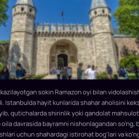
'tkazilayotgan sokin Ramazon oyi bilan vidolashish
. Istanbulda hayit kunlarida shahar aholisini keks
yib, qutichalarda shirinlik yoki qandolat mahsulotl
lib oila davrasida bayramni nishonlagandan so'ng,
hlari uchun shahardagi istirohat bog'lari va ko'n