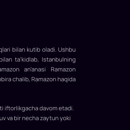
ari bilan kutib oladi. Ushbu
ilan ta'kidlab, Istanbulning
Ramazon an'anasi Ramazon
'mbira chalib, Ramazon haqida
 iftorlikgacha davom etadi.
uv va bir necha zaytun yoki