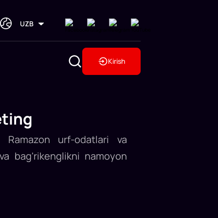
UZB
Kirish
eting
s Ramazon urf-odatlari va
va bag'rikenglikni namoyon