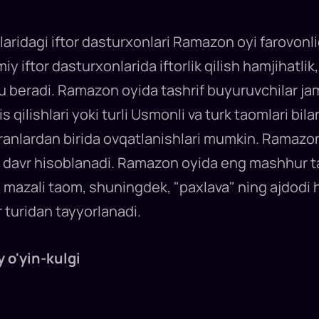
agi iftor dasturxonlari Ramazon oyi farovonligi
 iftor dasturxonlarida iftorlik qilish hamjihatlik
u beradi. Ramazon oyida tashrif buyuruvchilar jamo
s qilishlari yoki turli Usmonli va turk taomlari bil
oranlardan birida ovqatlanishlari mumkin. Ramaz
 davr hisoblanadi. Ramazon oyida eng mashhur tao
 mazali taom, shuningdek, "paxlava" ning ajdodi h
r turidan tayyorlanadi.
 o'yin-kulgi