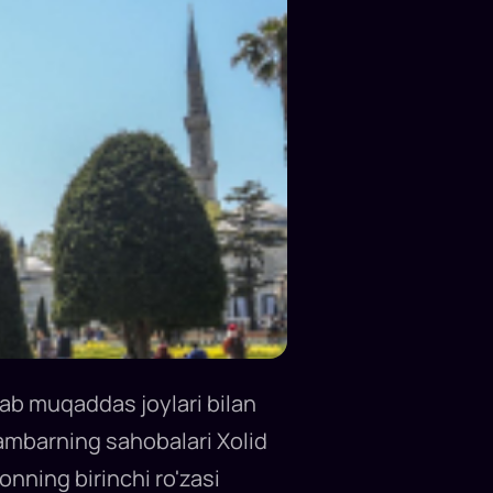
lab muqaddas joylari bilan
ambarning sahobalari Xolid
nning birinchi ro'zasi