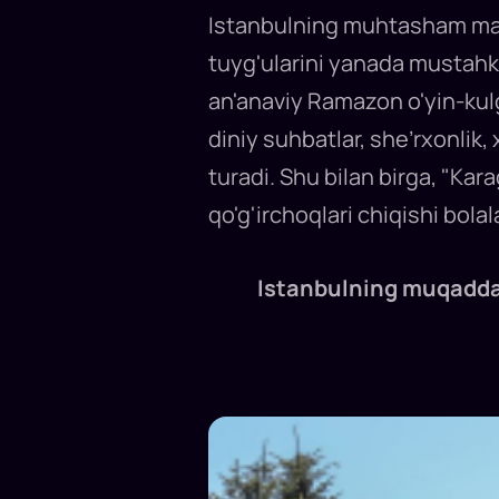
Istanbulning muhtasham masj
tuyg'ularini yanada mustahk
an'anaviy Ramazon o'yin-kulg
diniy suhbatlar, she’rxonlik,
turadi. Shu bilan birga, "Kar
qo'g'irchoqlari chiqishi bolal
Istanbulning muqaddas jo