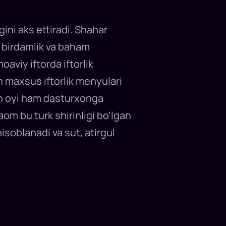
ni aks ettiradi. Shahar
, birdamlik va baham
aviy iftorda iftorlik
an maxsus iftorlik menyulari
on oyi ham dasturxonga
m bu turk shirinligi bo'lgan
isoblanadi va sut, atirgul