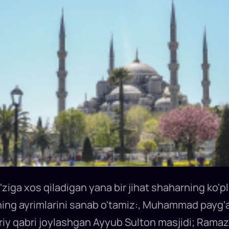
iga xos qiladigan yana bir jihat shaharning ko'p
ning ayrimlarini sanab o'tamiz:, Muhammad payg‘
iy qabri joylashgan Ayyub Sulton masjidi; Ramazo