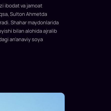
zi ibodat va jamoat
iqsa, Sulton Ahmetda
tiradi. Shahar maydonlarida
ishi bilan alohida ajralib
idagi an'anaviy soya