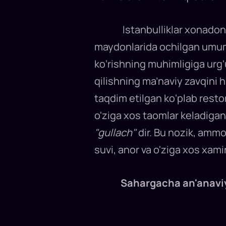
oyi
joriy
yilning
23
Istanbulliklar xonadonlarid
martidan
20
apreligacha
maydonlarida ochilgan umumiy
bo'lgan
muddatni
ko‘rishning muhimligiga urg'
qamrab
oladi...
qilishning ma’naviy zavqini hi
taqdim etilgan ko‘plab rest
o'ziga xos taomlar keladigan
"gullach"
dir. Bu nozik, ammo
suvi, anor va o'ziga xos xami
Sahargacha an'anaviy