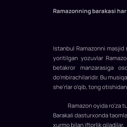
“O‘n
bir
oyning
Ramazonning barakasi har 
sultoni”
nomi
bilan
mashhur
bo‘lgan
Ramazon
oyi
o‘z-
o‘zini
Istanbul Ramazonni masjid m
nazorat
qilish,
baham
yoritilgan yozuvlar Ramazon
ko‘rish,
fidoyilik
betakror manzarasiga os
va
ro‘za
do'mbirachilaridir. Bu musiq
tutish
oyidir.
Bu
she'rlar o'qib, tong otishida
muqaddas
oy,
xususan,
Istanbulda
ham
Ramazon oyida ro'za tutish 
o'ziga
xos
Barakali dasturxonda taomla
tarzda
nishonlanadi.
xurmo bilan iftorlik qiladilar.
Ramazon