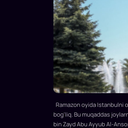
Ramazon oyida Istanbulni o'z
bog'liq. Bu muqaddas joylar
bin Zayd Abu Ayyub Al-Ansor