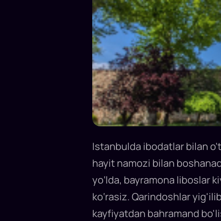
Istanbulda ibodatlar bilan o
hayit namozi bilan boshanadi
yo‘lda, bayramona liboslar ki
ko‘rasiz. Qarindoshlar yig'i
kayfiyatdan bahramand bo'lis