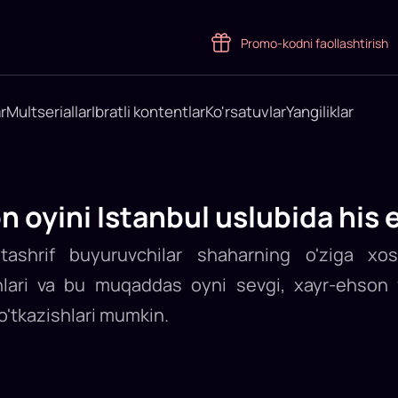
Promo-kodni faollashtirish
r
Multseriallar
Ibratli kontentlar
Ko'rsatuvlar
Yangiliklar
oyini Istanbul uslubida his 
tashrif buyuruvchilar shaharning o'ziga xo
shlari va bu muqaddas oyni sevgi, xayr-ehson 
o'tkazishlari mumkin.