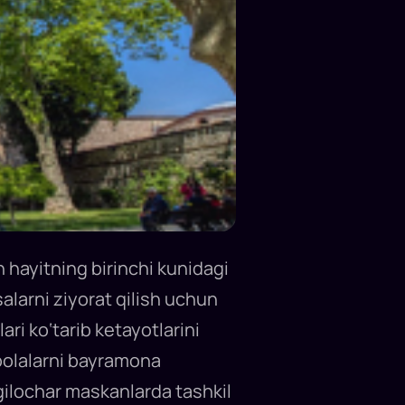
 hayitning birinchi kunidagi
alarni ziyorat qilish uchun
ari ko‘tarib ketayotlarini
 bolalarni bayramona
gilochar maskanlarda tashkil