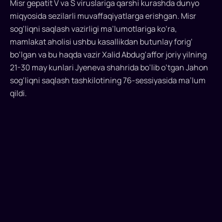
Misr gepatit V va S viruslariga qarshi kurashda dunyo
12-
miqyosida sezilarli muvaffaqiyatlarga erishgan. Misr
partiyasi
sog‘liqni saqlash vazirligi ma’lumotlariga ko‘ra,
O‘zbekistonga
mamlakat aholisi ushbu kasallikdan butunlay forig‘
bo‘lgan va bu haqda vazir Xalid Abdug‘affor joriy yilning
yetkazildi
21-30 may kunlari Jyeneva shahrida bo‘lib o‘tgan Jahon
Uzbekistan
sog‘liqni saqlash tashkilotining 76-sessiyasida ma’lum
Airways
qildi.
aviakompaniyasi
Misr
hukumati
tomonidan
mamlakatga
insonparvarlik
yordami
sifatida
ajratilgan
S