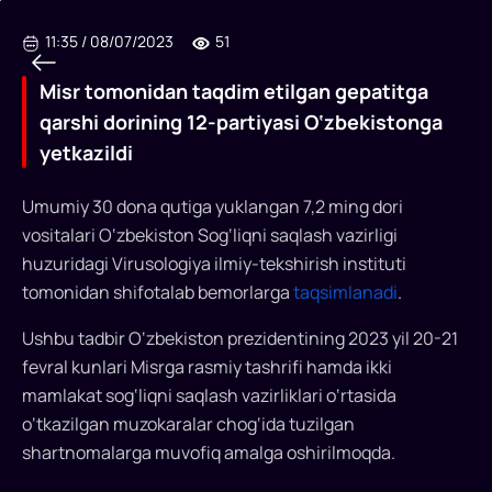
11:35
/
08/07/2023
51
Misr tomonidan taqdim etilgan gepatitga
qarshi dorining 12-partiyasi O‘zbekistonga
yetkazildi
Umumiy 30 dona qutiga yuklangan 7,2 ming dori
vositalari O‘zbekiston Sog‘liqni saqlash vazirligi
Misr
huzuridagi Virusologiya ilmiy-tekshirish instituti
tomonidan
tomonidan shifotalab bemorlarga
taqsimlanadi
.
taqdim
Ushbu tadbir O‘zbekiston prezidentining 2023 yil 20-21
etilgan
fevral kunlari Misrga rasmiy tashrifi hamda ikki
gepatitga
mamlakat sog‘liqni saqlash vazirliklari o‘rtasida
o‘tkazilgan muzokaralar chog‘ida tuzilgan
qarshi
shartnomalarga muvofiq amalga oshirilmoqda.
dorining