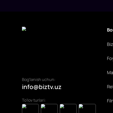
qilishga kelishdi. SSP raisi Davron Vahobov bu
qarorni biznesning ko‘p yillik murojaatlariga javob
deb atadi.
Bo
Bi
Fo
Max
Bog'lanish uchun:
info@biztv.uz
Rek
To'lov turlari:
Fil