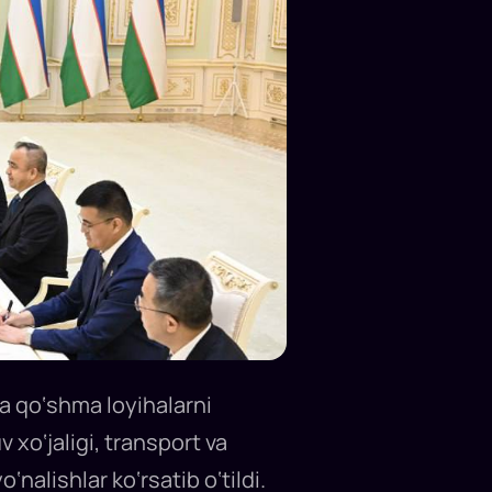
va qo‘shma loyihalarni
 xo‘jaligi, transport va
‘nalishlar ko‘rsatib o‘tildi.