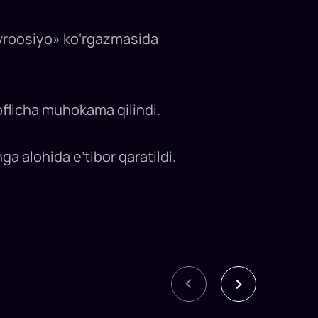
evroosiyo» ko‘rgazmasida
oflicha muhokama qilindi.
hga alohida e’tibor qaratildi.