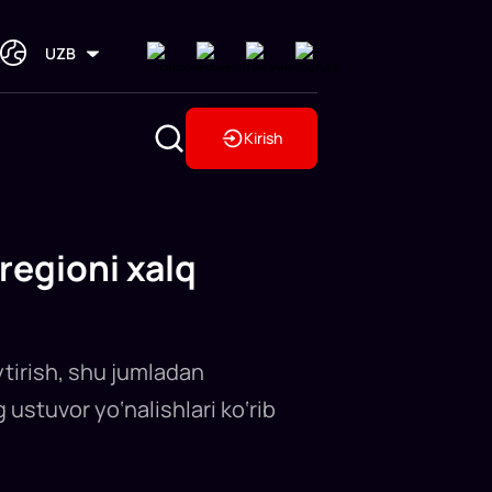
UZB
Kirish
regioni xalq
ytirish, shu jumladan
 ustuvor yo‘nalishlari ko‘rib