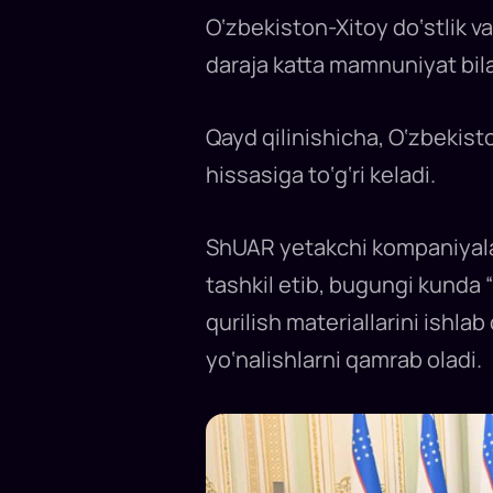
mart
kuni
O‘zbekiston-Xitoy do‘stlik v
Xitoyning
Shinjon-
daraja katta mamnuniyat bila
Uyg‘ur
avtonom
regioni
(ShUAR)
xalq
Qayd qilinishicha, O‘zbekist
hukumati
raisi
hissasiga to‘g‘ri keladi.
Erkin
Tuniyaz
boshchiligidagi
delegatsiyani
qabul
ShUAR yetakchi kompaniyalari 
qildi.
tashkil etib, bugungi kunda “
qurilish materiallarini ishla
yo‘nalishlarni qamrab oladi.