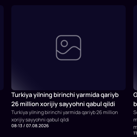
Turkiya yilning birinchi yarmida qariyb
G
26 million xorijiy sayyohni qabul qildi
b
Turkiya yilning birinchi yarmida qariyb 26 million
b
S
xorijiy sayyohni qabul qildi
m
08:13 / 07.08.2026
m
1
x