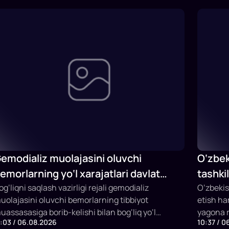
emodializ muolajasini oluvchi
O‘zbek
emorlarning yo‘l xarajatlari davlat
tashki
udjeti hisobidan qoplab berilishi
og‘liqni saqlash vazirligi rejali gemodializ
Fermer
O‘zbekis
uolajasini oluvchi bemorlarning tibbiyot
etish h
mumkin
ishga t
uassasasiga borib-kelishi bilan bog‘liq yo‘l
yagona r
1:03 / 06.08.2026
10:37 / 0
arajatlarini davlat budjeti hisobidan qoplashning
etildi. P