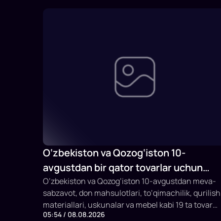
O‘zbekiston va Qozog‘iston 10-
avgustdan bir qator tovarlar uchun
savdodagi to‘siqlarni bekor qiladi
O‘zbekiston va Qozog‘iston 10-avgustdan meva-
sabzavot, don mahsulotlari, to‘qimachilik, qurilish
materiallari, uskunalar va mebel kabi 19 ta tovar
05:54 / 08.08.2026
guruhi uchun tarif va notarif cheklovlarni bekor