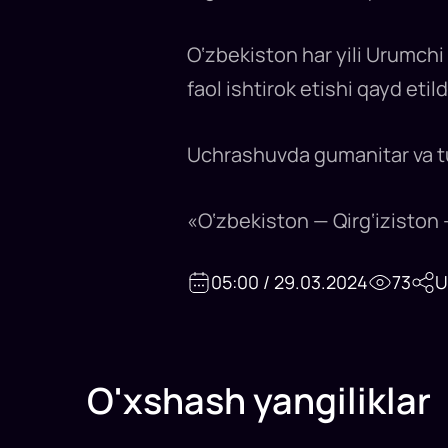
O‘zbekiston har yili Urumchi
faol ishtirok etishi qayd etild
Uchrashuvda gumanitar va tur
«O‘zbekiston — Qirg‘iziston — 
05:00 / 29.03.2024
73
U
O'xshash yangiliklar