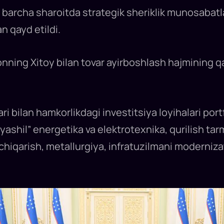
a barcha sharoitda strategik sheriklik munosabat
n qayd etildi.
onning Xitoy bilan tovar ayirboshlash hajmining q
bilan hamkorlikdagi investitsiya loyihalari portfel
yashil” energetika va elektrotexnika, qurilish tar
b chiqarish, metallurgiya, infratuzilmani moderniz