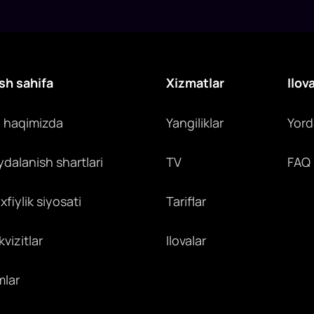
y
c
sh sahifa
Xizmatlar
Ilov
z haqimizda
Yangiliklar
Yor
ydalanish shartlari
TV
FAQ
fiylik siyosati
Tariflar
vizitlar
Ilovalar
mlar