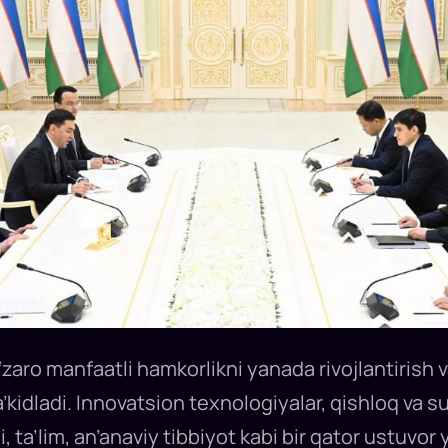
‘zaro manfaatli hamkorlikni yanada rivojlantirish 
’kidladi. Innovatsion texnologiyalar, qishloq va suv
 ta’lim, an’anaviy tibbiyot kabi bir qator ustuvor yo