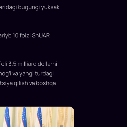
laridagi bugungi yuksak
ariyb 10 foizi ShUAR
i 3,5 milliard dollarni
mog‘i va yangi turdagi
atsiya qilish va boshqa