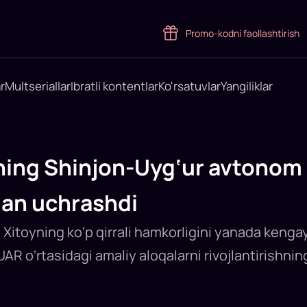
Promo-kodni faollashtirish
r
Multseriallar
Ibratli kontentlar
Ko'rsatuvlar
Yangiliklar
ning Shinjon-Uyg‘ur avtonom 
ilan uchrashdi
Xitoyning ko‘p qirrali hamkorligini yanada kenga
R o‘rtasidagi amaliy aloqalarni rivojlantirishning