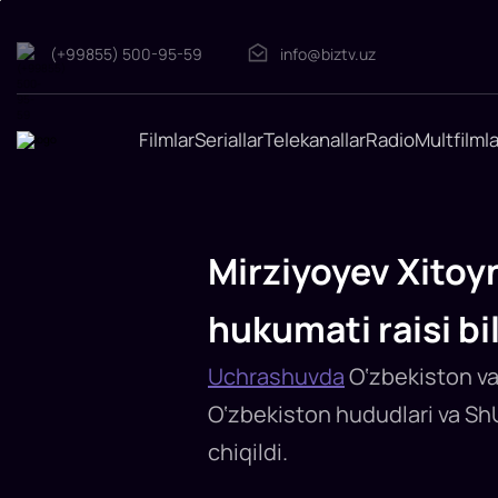
(+99855) 500-95-59
info@biztv.uz
Filmlar
Seriallar
Telekanallar
Radio
Multfilmla
Mirziyoyev
Xitoyning
Shinjon-
Uyg‘ur
Mirziyoyev Xitoy
avtonom
regioni
hukumati raisi b
xalq
hukumati
raisi
Uchrashuvda
O‘zbekiston va 
bilan
O‘zbekiston hududlari va ShUA
uchrashdi
Prezident
chiqildi.
Shavkat
Mirziyoyev
28