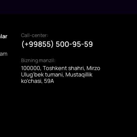
angi mexanizmini joriy etish taklifi bilan
qilish, v
hiqmoqda.
subsidiy
imkonini
Call-center:
alar
(+99855) 500-95-59
dam
Bizning manzil:
100000, Toshkent shahri, Mirzo
Ulug'bek tumani, Mustaqillik
ko'chasi, 59A