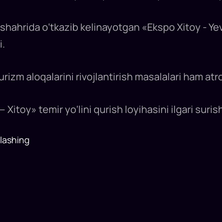
 shahrida o‘tkazib kelinayotgan «Ekspo Xitoy - Y
i.
izm aloqalarini rivojlantirish masalalari ham atr
Xitoy» temir yo‘lini qurish loyihasini ilgari suris
lashing