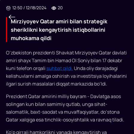
12:50
/
12/18/2024
20
Mirziyoyev Qatar amiri bilan strategik
sheriklikni kengaytirish istiqbollarini
muhokama qildi
O‘zbekiston prezidenti Shavkat Mirziyoyev Qatar davlati
amiri shayx Tamim bin Hamad Ol Soniy bilan 17 dekabr
kuni telefon orqali
suhbat qildi.
Unda oliy darajadagi
Mirziyoyev
kelishuvlarni amalga oshirish va investitsiya loyihalarini
Qatar
ilgari surish masalalari diqqat markazida bo‘ldi.
amiri
Prezident Qatar amirini milliy bayram - Davlatga asos
bilan
solingan kun bilan samimiy qutlab, unga sihat-
salomatlik, baxt-saodat va muvaffaqiyatlar, do‘stona
strategik
Qatar xalqiga esa tinchlik-osoyishtalik va ravnaq tiladi.
sheriklikni
Ko‘p qirrali hamkorlikni yanada kengaytirish va