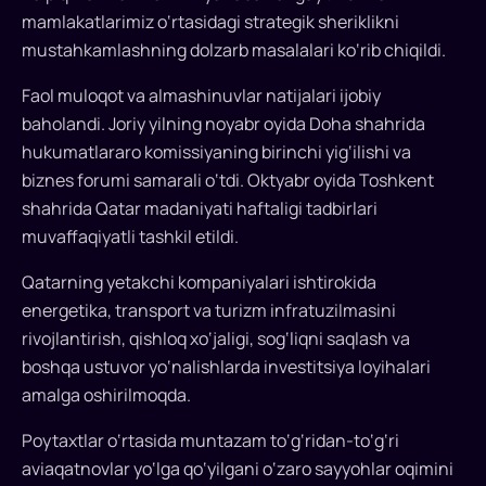
kengaytirish
mamlakatlarimiz o‘rtasidagi strategik sheriklikni
istiqbollarini
mustahkamlashning dolzarb masalalari ko‘rib chiqildi.
muhokama
Faol muloqot va almashinuvlar natijalari ijobiy
qildi
baholandi. Joriy yilning noyabr oyida Doha shahrida
hukumatlararo komissiyaning birinchi yig‘ilishi va
Prezident
biznes forumi samarali o‘tdi. Oktyabr oyida Toshkent
Qatar
shahrida Qatar madaniyati haftaligi tadbirlari
amirini
milliy
muvaffaqiyatli tashkil etildi.
bayram
Qatarning yetakchi kompaniyalari ishtirokida
-
energetika, transport va turizm infratuzilmasini
Davlatga
rivojlantirish, qishloq xo‘jaligi, sog‘liqni saqlash va
asos
solingan
boshqa ustuvor yo‘nalishlarda investitsiya loyihalari
kun
amalga oshirilmoqda.
bilan
Poytaxtlar o‘rtasida muntazam to‘g‘ridan-to‘g‘ri
samimiy
aviaqatnovlar yo‘lga qo‘yilgani o‘zaro sayyohlar oqimini
qutlab,