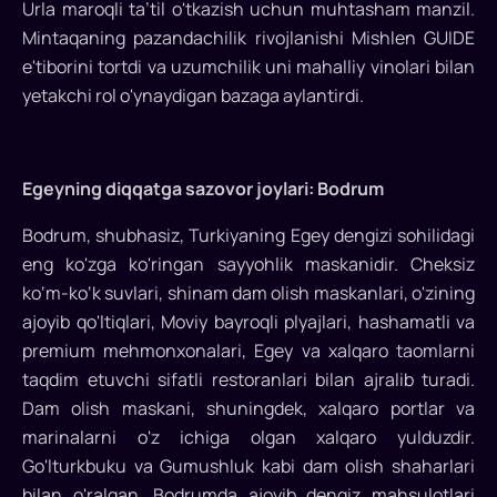
Urla maroqli ta’til o'tkazish uchun muhtasham manzil.
Mintaqaning pazandachilik rivojlanishi Mishlen GUIDE
e'tiborini tortdi va uzumchilik uni mahalliy vinolari bilan
yetakchi rol o'ynaydigan bazaga aylantirdi.
Egeyning diqqatga sazovor joylari: Bodrum
Bodrum, shubhasiz, Turkiyaning Egey dengizi sohilidagi
eng ko'zga ko'ringan sayyohlik maskanidir. Cheksiz
ko‘m-ko‘k suvlari, shinam dam olish maskanlari, o'zining
ajoyib qo'ltiqlari, Moviy bayroqli plyajlari, hashamatli va
premium mehmonxonalari, Egey va xalqaro taomlarni
taqdim etuvchi sifatli restoranlari bilan ajralib turadi.
Dam olish maskani, shuningdek, xalqaro portlar va
marinalarni o'z ichiga olgan xalqaro yulduzdir.
Go'lturkbuku va Gumushluk kabi dam olish shaharlari
bilan o'ralgan. Bodrumda ajoyib dengiz mahsulotlari