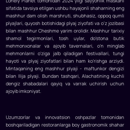
Lonely Planet tomonidan 2024 yilgi sayyohlik maskani
sifatida tavsiya etilgan ushbu hayajonli shaharning eng
mashhur dam olish marshruti, shubhasiz, oppoq qumli
plyajlari, quyosh botishidagi plyaj ziyofati va o‘z jozibasi
bilan mashhur Cheshme yarim orolidir. Mashhur tarixiy
shamol tegirmonlari, tosh uylar, do'stona butik
mehmonxonalar va ajoyib tavernalari, o'n minglab
mehmonlarni o'ziga jalb qiladigan festivallari, tungi
hayoti va plyaj ziyofatlari bilan ham ko'rishga arziydi.
Mintaqaning eng mashhur plyaji - maftunkor dengizi
bilan Ilija plyaji. Bundan tashqari, Alachatining kuchli
dengiz shabadalari qayiq va varrak uchirish uchun
ajoyib imkoniyat.
Uzumzorlar va innovatsion oshpazlar tomonidan
boshqariladigan restoranlarga boy gastronomik shahar