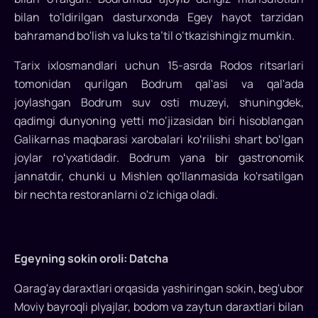
bilan to'ldirilgan dasturxonda Egey hayot tarzidan
bahramand bo'lish va luks ta’til o‘tkazishingiz mumkin.
Tarix ixlosmandlari uchun 15-asrda Rodos ritsarlari
tomonidan qurilgan Bodrum qal'asi va qal'ada
joylashgan Bodrum suv osti muzeyi, shuningdek,
qadimgi dunyoning yetti mo‘jizasidan biri hisoblangan
Galikarnas maqbarasi xarobalari koʻrilishi shart boʻlgan
joylar roʻyxatidadir. Bodrum yana bir gastronomik
jannatdir, chunki u Mishlen qo'llanmasida ko'rsatilgan
bir nechta restoranlarni o'z ichiga oladi.
Egeyning sokin oroli: Datcha
Qarag'ay daraxtlari orqasida yashiringan sokin, beg'ubor
Moviy bayroqli plyajlar, bodom va zaytun daraxtlari bilan