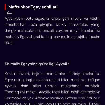
Maftunkor Egey sohillari
Ayvalikdan Datchagacha cho'zilgan moviy va yashil
Maftunkor
landshaftlar, toza plyajlar, tarixiy maskanlar, yangi
Egey
dengiz mahsulotlari, mazali zaytun moyi taomlari va
mahalliy Egey sharoblari aql bovar qilmas tajriba taqdim
sohillari
etadi.
Turkiyaning
go'zal
Egey
Shimoliy Egeyning go'zalligi: Ayvalik
sohilida
kutilgan
Kristal suvlari, bejirim manzaralari, tarixiy binolari va
yoz
Egey uslubidagi mazali taomlari bilan mashhur bo'lgan
mavsumi
Ayvalik dam olish uchun mukammal muhitdir.
boshlanar
Tongingizni mazali Ayvalik tosti bilan boshlashingiz va
ekan,
Sarimsaklida yoki Altinova sohilida, Patrisa yoki Ortunch
ushbu
ko'rfazida plyaj kunini o'tkazishingiz mumkin. Ushbu