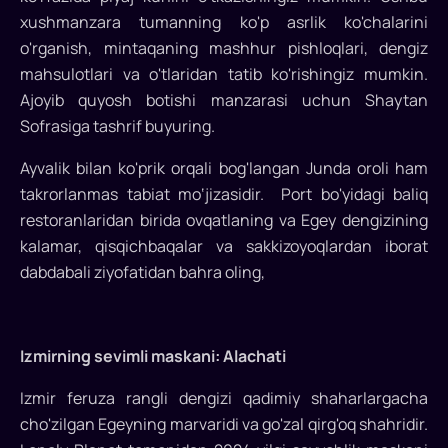
manzarali
xushmanzara tumanning ko'p asrlik ko'chalarini
va
o'rganish, mintaqaning mashhur pishloqlari, dengiz
maftunkor
qirg'oq
mahsulotlari va o'tlaridan tatib ko'rishingiz mumkin.
bo'ylab
Ajoyib quyosh botishi manzarasi uchun Shaytan
sayohat
Sofrasiga tashrif buyuring.
unutilmas
Ayvalik bilan ko'prik orqali bog'langan Junda oroli ham
onlarni
hadya
takrorlanmas tabiat mo‘jizasidir. Port bo'yidagi baliq
etadi...
restoranlaridan birida ovqatlaning va Egey dengizining
kalamar, qisqichbaqalar va sakkizoyoqlardan iborat
dabdabali ziyofatidan bahra oling,
Izmirning sevimli maskani: Alachati
Izmir feruza rangli dengizi qadimiy shaharlargacha
cho'zilgan Egeyning marvaridi va go'zal qirg'oq shahridir.