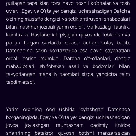
gullagan tepaliklar, toza havo, toshli ko'chalar va tosh
uylar... Egey va O'rta yer dengizi uchrashadigan Datcha
o'zining musaffo dengizi va tetiklantiruvchi shabadalari
bilan mashhur jozibali yarim oroldir. Markazdagi Tashlik,
Kumluk va Hastane Alti plyajlari quyoshda toblanish va
porlab turgan suvlarda suzish uchun qulay bo‘lib,
Datchaning sokin ko'rfazlariga esa qayiq sayohatlari
orqali borish mumkin. Datcha oʻt-oʻlanlari, dengiz
mahsulotlari, shifobaxsh asali va bodomlari bilan
tayyorlangan mahalliy taomlari sizga yangicha ta’m
taqdim etadi.
Yarim orolning eng uchida joylashgan Datchaga
borganingizda, Egey va O'rta yer dengizi uchrashadigan
joyda joylashgan muhtasham qadimiy Knidos
shahrining betakror quyosh botishi manzarasidan