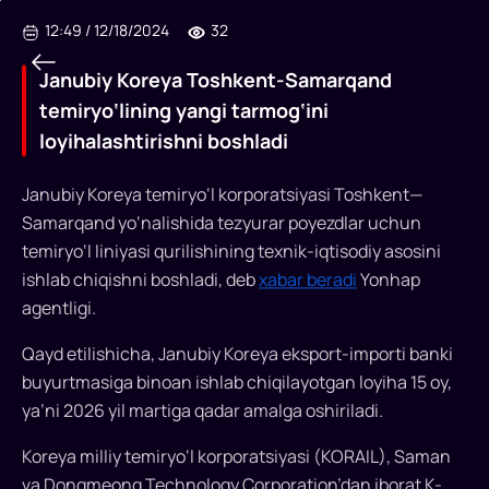
12:49
/
12/18/2024
32
Janubiy Koreya Toshkent-Samarqand
temiryo‘lining yangi tarmog‘ini
loyihalashtirishni boshladi
Janubiy
Janubiy Koreya temiryo‘l korporatsiyasi Toshkent—
Samarqand yo‘nalishida tezyurar poyezdlar uchun
Koreya
temiryo‘l liniyasi qurilishining texnik-iqtisodiy asosini
Toshkent-
ishlab chiqishni boshladi, deb
xabar beradi
Yonhap
Samarqand
agentligi.
temiryo‘lining
Qayd etilishicha, Janubiy Koreya eksport-importi banki
yangi
buyurtmasiga binoan ishlab chiqilayotgan loyiha 15 oy,
ya’ni 2026 yil martiga qadar amalga oshiriladi.
tarmog‘ini
loyihalashtirishni
Koreya milliy temiryo‘l korporatsiyasi (KORAIL), Saman
va Dongmeong Technology Corporation’dan iborat K-