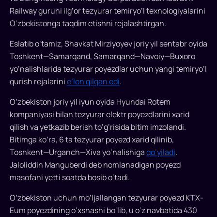
boshladi
Railway guruhi ilg‘or tezyurar temiryo‘l texnologiyalarini
Janubiy
O‘zbekistonga taqdim etishni rejalashtirgan.
Koreya
Eslatib o‘tamiz, Shavkat Mirziyoyev joriy yil sentabr oyida
temiryo‘l
Toshkent—Samarqand, Samarqand—Navoiy—Buxoro
korporatsiyasi
Toshkent-
yo‘nalishlarida tezyurar poyezdlar uchun yangi temiryo‘l
Samarqand
qurish rejalarini
e’lon qilgan edi
.
yo‘nalishida
O‘zbekiston joriy yil iyun oyida Hyundai Rotem
tezyurar
kompaniyasi bilan tezyurar elektr poyezdlarini xarid
poyezdlar
uchun
qilish va yetkazib berish to‘g‘risida bitim imzolandi.
temiryo‘l
Bitimga ko‘ra, 6 ta tezyurar poyezd xarid qilinib,
liniyasi
Toshkent—Urganch—Xiva yo‘nalishiga
qo‘yiladi
.
qurilishining
Jaloliddin Manguberdi deb nomlanadigan poyezd
texnik-
masofani yetti soatda bosib o‘tadi.
iqtisodiy
asosini
O‘zbekiston uchun mo‘ljallangan tezyurar poyezd KTX-
ishlab
Eum poyezdining o‘xshashi bo‘lib, u o‘z navbatida 430