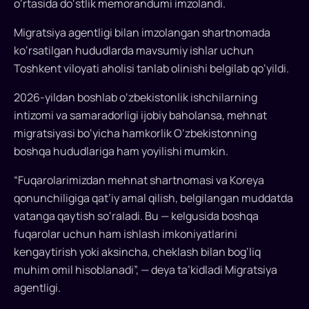
o‘rtasida do‘stlik memorandumi imzolandi.
bilan
qabul
Migratsiya agentligi bilan imzolangan shartnomada
qiladi.
ko‘rsatilgan hududlarda mavsumiy ishlar uchun
Migratsiya
Toshkent viloyati aholisi tanlab olinishi belgilab qo‘yildi.
agentligi
va
2026-yildan boshlab o‘zbekistonlik ishchilarning
Kyonsan-
intizomi va samaradorligi ijobiy baholansa, mehnat
Namdo
migratsiyasi bo‘yicha hamkorlik O‘zbekistonning
provinsiyasi
boshqa hududlariga ham yoyilishi mumkin.
ma’muriyati
o‘rtasida
“Fuqarolarimizdan mehnat shartnomasi va Koreya
qishloq
qonunchiligiga qat’iy amal qilish, belgilangan muddatda
xo‘jaligi
vatanga qaytish so‘raladi. Bu — kelgusida boshqa
bo‘yicha
fuqarolar uchun ham ishlash imkoniyatlarini
sakkiz
kengaytirish yoki aksincha, cheklash bilan bog‘liq
oylik
muhim omil hisoblanadi”, — deya ta’kidladi Migratsiya
shartnomalar
agentligi.
asosida
Toshkent