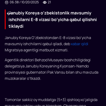
06:38
/
10/20/2025
21
Janubiy Koreya o‘zbekistonlik mavsumiy
ishchilarni E-8 vizasi bo‘yicha qabul qilishni
tiklaydi
Janubiy Koreya O‘zbekistondan E-8 vizasi bo‘yicha
mavsumiy ishchilarni qabul qiladi, deb
xabar qildi
Migratsiya agentligi matbuot xizmati.
Janubiy
Agentlik direktori Behzod Musayev boshchiligidagi
Koreya
delegatsiya Janubiy Koreyaning Kyonsan-Namdo
o‘zbekistonlik
provinsiyasi gubernatori Pak Vansu bilan shu mavzuda
mavsumiy
muzokaralar o‘tkazdi.
ishchilarni
E-
Tomonlar sakkiz oy muddatga (5+3) qishloq xo‘jaligida
8
mavsumiy ishlar uchun Hapchon, Chongnyang