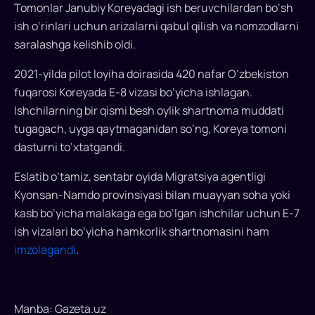
Tomonlar Janubiy Koreyadagi ish beruvchilardan bo‘sh
viloyatidan
ish o‘rinlari uchun arizalarni qabul qilish va nomzodlarni
ishchilar
saralashga kelishib oldi.
yollash
bo‘yicha
2021-yilda pilot loyiha doirasida 420 nafar O‘zbekiston
kelishuv
fuqarosi Koreyada E-8 vizasi bo‘yicha ishlagan.
imzolandi...
Ishchilarning bir qismi besh oylik shartnoma muddati
tugagach, uyga qaytmaganidan so‘ng, Koreya tomoni
dasturni to‘xtatgandi.
Eslatib o‘tamiz, sentabr oyida Migratsiya agentligi
Kyonsan-Namdo provinsiyasi bilan muayyan soha yoki
kasb bo‘yicha malakaga ega bo‘lgan ishchilar uchun E-7
ish vizalari bo‘yicha hamkorlik shartnomasini ham
imzolagandi
.
Manba: Gazeta.uz