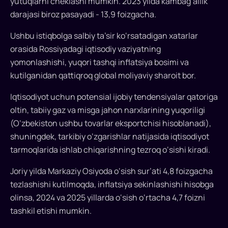
yutuqlarni cheklashi mumkin. 2023 yilda kambag‘allik
darajasi biroz pasayadi - 13,9 foizgacha.
Ushbu istiqbolga salbiy ta’sir ko‘rsatadigan xatarlar
orasida Rossiyadagi iqtisodiy vaziyatning
yomonlashishi, yuqori tashqi inflatsiya bosimi va
kutilganidan qattiqroq global moliyaviy sharoit bor.
Iqtisodiyot uchun potensial ijobiy tendensiyalar qatoriga
oltin, tabiiy gaz va misga jahon narxlarining yuqoriligi
(O‘zbekiston ushbu tovarlar eksportchisi hisoblanadi),
shuningdek, tarkibiy o‘zgarishlar natijasida iqtisodiyot
tarmoqlarida ishlab chiqarishning tezroq o‘sishi kiradi.
Joriy yilda Markaziy Osiyoda o‘sish sur’ati 4,8 foizgacha
tezlashishi kutilmoqda, inflatsiya sekinlashishi hisobga
olinsa, 2024 va 2025 yillarda o‘sish o‘rtacha 4,7 foizni
tashkil etishi mumkin.