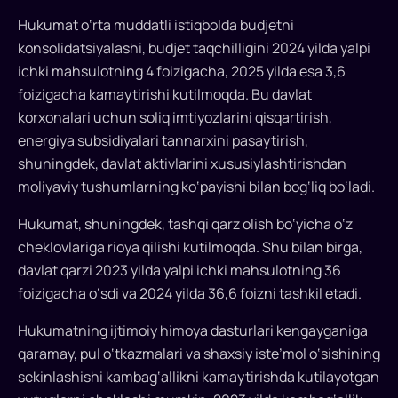
pul
Hukumat o‘rta muddatli istiqbolda budjetni
o‘tkazmalari
konsolidatsiyalashi, budjet taqchilligini 2024 yilda yalpi
kamayishi
ichki mahsulotning 4 foizigacha, 2025 yilda esa 3,6
tufayli
iste’mol
foizigacha kamaytirishi kutilmoqda. Bu davlat
o‘sishi
korxonalari uchun soliq imtiyozlarini qisqartirish,
pasayadi.
energiya subsidiyalari tannarxini pasaytirish,
Kambag‘allik
shuningdek, davlat aktivlarini xususiylashtirishdan
darajasi
moliyaviy tushumlarning ko‘payishi bilan bog‘liq bo‘ladi.
biroz
qisqaradi.
Hukumat, shuningdek, tashqi qarz olish bo‘yicha o‘z
cheklovlariga rioya qilishi kutilmoqda. Shu bilan birga,
davlat qarzi 2023 yilda yalpi ichki mahsulotning 36
foizigacha o‘sdi va 2024 yilda 36,6 foizni tashkil etadi.
Hukumatning ijtimoiy himoya dasturlari kengayganiga
qaramay, pul o‘tkazmalari va shaxsiy iste’mol o‘sishining
sekinlashishi kambag‘allikni kamaytirishda kutilayotgan