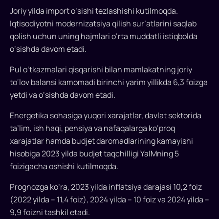
O‘zbekiston
Joriy yilda import o‘sishi tezlashishi kutilmoqda.
yalpi
Iqtisodiyotni modernizatsiya qilish sur’atlarini saqlab
ichki
mahsuloti
qolish uchun uning hajmlari o‘rta muddatli istiqbolda
o‘sishini
o‘sishda davom etadi.
joriy
Pul o‘tkazmalari qisqarishi bilan mamlakatning joriy
yilda
to‘lov balansi kamomadi birinchi yarim yillikda 6,3 foizga
taxminan
5,5
yetdi va o‘sishda davom etadi.
foiz,
Energetika sohasiga yuqori xarajatlar, davlat sektorida
kelasi
ta’lim, ish haqi, pensiya va nafaqalarga ko‘proq
yilda
xarajatlar hamda budjet daromadlarining kamayishi
esa
5,6
hisobiga 2023 yilda budjet taqchilligi YaIMning 5
foiz
foizigacha oshishi kutilmoqda.
darajasida
Prognozga ko‘ra, 2023 yilda inflatsiya darajasi 10,2 foiz
prognoz
(2022 yilda – 11,4 foiz), 2024 yilda – 10 foiz va 2024 yilda –
qilmoqda.
Rossiyadan
9,9 foizni tashkil etadi.