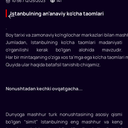
10:56
/
12/25/2023
141
Istanbulning an’anaviy ko'cha taomlari
.
Istanbulning
Boy tarixi va zamonaviy ko'ngilochar markazlari bilan mash
Jumladan, Istanbulning ko'cha taomlari madaniyati
an’anaviy
o'rganilishi kerak bo'lgan alohida mavzudir.
ko'cha
Har bir mintaqaning o'ziga xos ta’mga ega ko'cha taomlari 
taomlari
Quyida ular haqida batafsil tanishib chiqamiz.
Turk
oshxonasi,
Nonushtadan kechki ovqatgacha...
Mishel
yulduzli
restoranlardan
tortib,
Dunyoga mashhur turk nonushtasining asosiy qismi
mintaqaviy
bo'lgan “simit” Istanbulning eng mashhur va keng
taomlarigacha