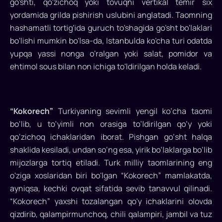
go'shti, qo'zichoq yoki tovuqni vertikal temir six
yordamida grilda pishirish uslubini anglatadi. Taomning
hashamatli tortig'ida guruch to'shagida go'sht bo'laklari
bo'lishi mumkin bo'lsa-da, Istanbulda ko'cha turi odatda
yupqa yassi nonga o'ralgan yoki salat, pomidor va
ehtimol sous bilan non ichiga to'ldirilgan holda keladi.
“Kokorech”
Turkiyaning sevimli yengil ko‘cha taomi
bo‘lib, u to‘yimli non orasiga to‘ldirilgan qo‘y yoki
qo‘zichoq ichaklaridan iborat. Pishgan go‘sht halqa
shaklida kesiladi, undan so‘ng esa, yirik bo‘laklarga bo‘lib
mijozlarga tortiq etiladi. Turk milliy taomlarining eng
o'ziga xoslaridan biri bo'lgan “Kokorech” mamlakatda,
ayniqsa, kechki ovqat sifatida sevib tanavvul qilinadi.
“Kokorech” yaxshi tozalangan qo'y ichaklarini olovda
qizdirib, qalampirmunchoq, chili qalampiri, jambil va tuz