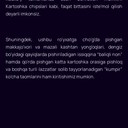
Kartoshka chipslari kabi, faqat bittasini iste'mol qilish
deyarli imkonsiz.
Shuningdek, ushbu ro'yxatga cho'g'da pishgan
makkajo'xori va mazali kashtan yong'oqlari, dengiz
bo'yidagi qayiqlarda pishiriladigan issiqqina “baliqli non”
hamda qo'rda pishgan katta kartoshka orasiga pishloq
va boshqa turli lazzatlar solib tayyorlanadigan “kumpir”
ko'cha taomlarini ham kiritishimiz mumkin.