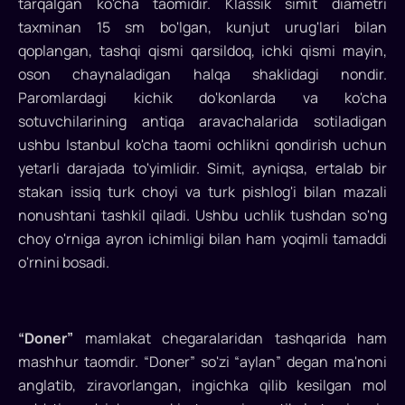
tarqalgan ko'cha taomidir. Klassik simit diametri
xalqaro
taxminan 15 sm bo'lgan, kunjut urug'lari bilan
miqyosda
qoplangan, tashqi qismi qarsildoq, ichki qismi mayin,
diqqatga
oson chaynaladigan halqa shaklidagi nondir.
sazovordir...
Paromlardagi kichik do'konlarda va ko'cha
sotuvchilarining antiqa aravachalarida sotiladigan
ushbu Istanbul ko'cha taomi ochlikni qondirish uchun
yetarli darajada to'yimlidir. Simit, ayniqsa, ertalab bir
stakan issiq turk choyi va turk pishlog'i bilan mazali
nonushtani tashkil qiladi. Ushbu uchlik tushdan so'ng
choy o'rniga ayron ichimligi bilan ham yoqimli tamaddi
o'rnini bosadi.
“Doner”
mamlakat chegaralaridan tashqarida ham
mashhur taomdir. “Doner” so'zi “aylan” degan ma'noni
anglatib, ziravorlangan, ingichka qilib kesilgan mol