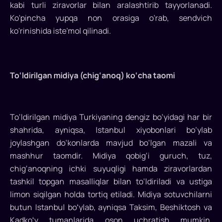
kabi turli ziravorlar bilan aralashtirib tayyorlanadi.
Ko'pincha yupqa non orasiga o'rab, sendvich
ko'rinishida iste'mol qilinadi.
To‘ldirilgan midiya (chig‘anoq) ko‘cha taomi
To‘ldirilgan midiya Turkiyaning dengiz bo‘yidagi har bir
shahrida, ayniqsa, Istanbul xiyobonlari bo‘ylab
joylashgan do‘konlarda mavjud bo‘lgan mazali va
mashhur taomdir. Midiya qobig‘i guruch, tuz,
chig‘anoqning ichki suyuqligi hamda ziravorlardan
tashkil topgan masalliqlar bilan to‘ldiriladi va ustiga
limon siqilgan holda tortiq etiladi. Midiya sotuvchilarni
butun Istanbul boʻylab, ayniqsa Taksim, Beshiktosh va
Kadkoʻy tumanlarida oson uchratish mumkin.