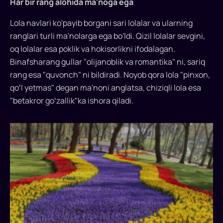
Har bir rang alohida ma'noga ega
Lola navlari ko'payib borgani sari lolalar va ularning
ranglari turli ma'nolarga ega bo'ldi. Qizil lolalar sevgini,
oq lolalar esa poklik va hokisorlikni ifodalagan.
Binafsharang gullar "olijanoblik va romantika" ni, sariq
rang esa "quvonch" ni bildiradi. Noyob qora lola "pinxon,
qoʻl yetmas" degan ma'noni anglatsa, chiziqli lola esa
"betakror goʻzallik"ka ishora qiladi.