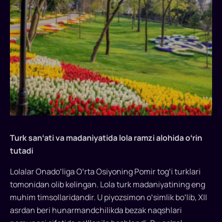
beradi.
Har
yili
aprel
oyida
Istanbulning
eng
mashhur
joylari
rang-
barang
bahor
Turk sanʻati va madaniyatida lola ramzi alohida oʻrin
lolalari
tutadi
bilan
burkanib,
Lolalar Onadoʻliga Oʻrta Osiyoning Pomir togʻi turklari
butun
tomonidan olib kelingan. Lola turk madaniyatining eng
dunyoda
muhim timsollaridandir. U piyozsimon oʻsimlik boʻlib, XII
yuksak
asrdan beri hunarmandchilikda bezak naqshlari
qiziqish