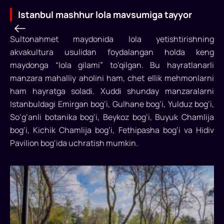
Istanbul mashhur lola mavsumiga tayyor
Sultonahmet maydonida lola yetishtirishning
akvakultura usulidan foydalangan holda keng
Istanbul
maydonga “lola gilami” to'qilgan. Bu hayratlanarli
manzara mahalliy aholini ham, chet ellik mehmonlarni
mashhur
ham hayratga soladi. Xuddi shunday manzaralarni
lola
Istanbuldagi Emirgan bog‘i, Gulhane bog‘i, Yulduz bog‘i,
mavsumiga
So‘g‘anli botanika bog‘i, Beykoz bog‘i, Buyuk Chamlija
bog‘i, Kichik Chamlija bog‘i, Fethipasha bog‘i va Hidiv
tayyor
Pavilion bog‘ida uchratish mumkin.
Lolalar
mavsumi
Istanbulga
bahor
kelganidan
darak