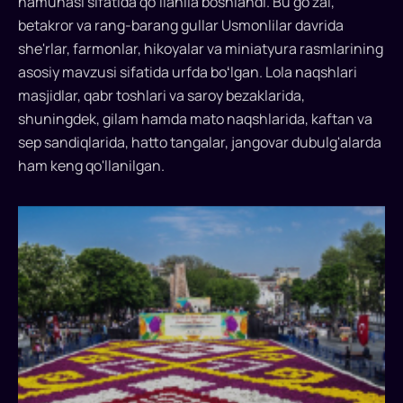
namunasi sifatida qoʻllanila boshlandi. Bu go'zal,
uyg'otadi...
betakror va rang-barang gullar Usmonlilar davrida
she'rlar, farmonlar, hikoyalar va miniatyura rasmlarining
asosiy mavzusi sifatida urfda boʻlgan. Lola naqshlari
masjidlar, qabr toshlari va saroy bezaklarida,
shuningdek, gilam hamda mato naqshlarida, kaftan va
sep sandiqlarida, hatto tangalar, jangovar dubulg'alarda
ham keng qo'llanilgan.