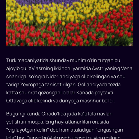
Turk madaniyatida shunday muhim o'rin tutgan bu
ajoyib gul XV asrning ikkinchi yarmida Avstriyaning Vena
shahriga, so'ngra Niderlandiyaga olib kelingan va shu
tariqa Yevropaga tanishtirilgan. Gollandiyada tezda
katta shuhrat qozongan lolalar Kanada poytaxti
Ottavaga olib kelindi va dunyoga mashhur bo'ldi.
Bugungi kunda Onadoʻlida juda koʻp lola navlari
yetishtirilmoqda. Eng hayratlanarlilari orasida
"yig'layotgan kelin" deb ham ataladigan "engashgan
lola" bor. Dunyo bo'ylab ushbu boshi quyiga egilgan