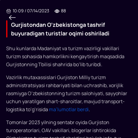
10:09
/
07/14/2023
88
Gurjistondan O‘zbekistonga tashrif
buyuradigan turistlar oqimi oshiriladi
Shu kunlarda Madaniyat va turizm vazirligi vakillari
Gurjistondan
turizm sohasida hamkorlikni kengaytirish maqsadida
O‘zbekistonga
Gurjistonning Tbilisi shahrida bo‘lib turibdi.
tashrif
Vazirlik mutaxassislari Gurjiston Milliy turizm
buyuradigan
administratsiyasi rahbariyati bilan uchrashib, xorijlik
rasmiyga O‘zbekistonning turizm salohiyati, sayyohlar
turistlar
uchun yaratilgan shart-sharoitlar, mavjud transport-
oqimi
logistika to‘g‘risida
ma’lumotlar berdi
.
oshiriladi
Tomonlar 2023 yilning sentabr oyida Gurjiston
2023
turoperatorlari, OAV vakillari, blogerlar ishtirokida
yilning