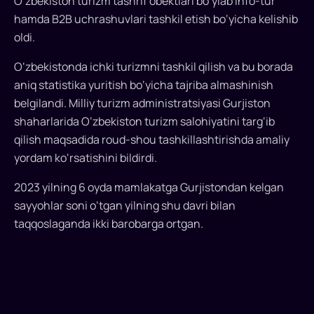
O‘zbekiston turizm tashrif obektlari bo‘ylab info-tur
6
hamda B2B uchrashuvlari tashkil etish bo‘yicha kelishib
oyda
oldi.
mamlakatga
Gurjistondan
O‘zbekistonda ichki turizmni tashkil qilish va bu borada
kelgan
aniq statistika yuritish bo‘yicha tajriba almashinish
sayyohlar
belgilandi. Milliy turizm administratsiyasi Gurjiston
soni
shaharlarida O‘zbekiston turizm salohiyatini targ‘ib
o‘tgan
qilish maqsadida roud-shou tashkillashtirishda amaliy
yilning
yordam ko‘rsatishini bildirdi.
shu
davri
2023 yilning 6 oyda mamlakatga Gurjistondan kelgan
bilan
sayyohlar soni o‘tgan yilning shu davri bilan
taqqoslaganda
taqqoslaganda ikki barobarga ortgan.
ikki
barobarga
ortgan...