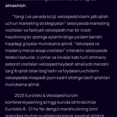
Oʻrta
almashish
Yer
“Yangi (va yanada ko‘p) velosipedchilarni jalb qilish
dengizi
uchun marketing strategiyalari” sessiyasida marketing
yoʻnalishi
vositalari va faoliyati velosipedni har bir inson
uchun
Turkiyadan
hayotining bir qismiga aylantirishga yordam berishi
tanlangan
haqidagi g‘oyalar muhokama qilindi. “Velosiped va
birinchi
madaniy meros aloqa vositalari” interaktiv sessiyasida
shahar
teleko‘rsatuvlar, o‘yinlar va ilovalar kabi turli ommaviy
–
axborot vositalari velosiped haydash amaliyoti merosni
Izmirda
targ‘ib qilish bilan bog‘lashi va foydalanuvchilarni
boʻlib
velosipedda maqsadli joyni kashf etishga taklif qilishlari
oʻtdi...
muhokama qilindi.
2023 EuroVelo & Velosiped turizm
konferensiyasining so'nggi kunida ishtirokchilar
EuroVelo 8 - O'rta Yer dengizi marshrutining Izmir
qismidagi muhim nuqtalariga texnik sayohat qilishdi.