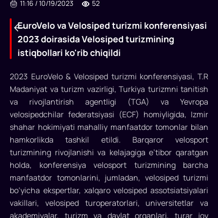
11:16
/
10/19/2023
52
EuroVelo va Velosiped turizmi konferensiyasi
2023 doirasida Velosiped turizmining
istiqbollari ko'rib chiqildi
2023 EuroVelo & Velosiped turizmi konferensiyasi, T.R
Madaniyat va turizm vazirligi, Turkiya turizmni tanitish
va rivojlantirish agentligi (TGA) va Yevropa
EuroVelo
velosipedchilar federatsiyasi (ECF) homiyligida, Izmir
va
shahar hokimiyati mahalliy manfaatdor tomonlar bilan
hamkorlikda tashkil etildi. Barqaror velosport
Velosiped
turizmining rivojlanishi va kelajagiga e’tibor qaratgan
turizmi
holda, konferensiya velosport turizmining barcha
konferensiyasi
manfaatdor tomonlarini, jumladan, velosiped turizmi
bo‘yicha ekspertlar, xalqaro velosiped assotsiatsiyalari
2023
vakillari, velosiped turoperatorlari, universitetlar va
doirasida
akademiyalar, turizm va davlat organlari, turar joy