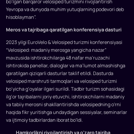
bo‘lgan barqaror velosiped turizmini rivojlantirish
yaqin
Yevropa va dunyoda muhim yutuqlarning podevori deb
mutaxassislar
hisoblayman”.
ishtirokida,
2023
Meros va tajribaga qaratilgan konferensiya dasturi
yil
11-
2023 yilgi EuroVelo & Velosiped turizmi konferensiyasi
13
“Velosiped: madaniy merosga yangicha nazar”
oktyabr
mavzusida ishtirokchilarga 48 nafar ma’ruzachi
kunlari
ishtirokida panellar, dialoglar va ma’lumot almashishga
Turkiyaning
qaratilgan qiziqarli dasturlar taklif etildi. Dasturda
katta
velosiped marshruti tarmoqlari va velosiped turizmi
ahamiyatga
bo‘yicha g‘oyalar ilgari surildi. Tadbir turizm sohasidagi
ega
ilg‘or tajribalarni joriy etuvchi, ishtirokchilarni madaniy
shaharlaridan
biri,
va tabiiy merosni shakllantirishda velosipedning o'rni
shuningdek,
haqida fikr yuritishga undaydigan sessiyalar, seminarlar
EuroVelo
va ijtimoiy tadbirlardan iborat bo'ldi.
8
Hamkorlikni rivojlantirish
va o'zaro tajriba
–