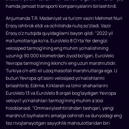
Velosiped
hamda jamoat transporti kompaniyalarini birlashtirdi.
turizmining
Anjumanda T.R. Madaniyat va turizm vaziri Mehmet Nuri
istiqbollari
Ersoy ishtirok etdi va ochilishda nutq so'zladi. Vazir
Ersoy o'z nutqida quyidagilarni bayon qildi: "2022 yil
ko'rib
ma'lumotlariga ko'ra, EuroVelo 8 O'rta Yer dengizi
chiqildi
velosiped tarmog'ining eng muhim yo'nalishining
uzunligi 90 000 kilometrdan ziyod bo'lgan, EuroVelo
2023
Yevropa tarmog'ining ikkinchi eng uzun marshrutidir.
yilgi
EuroVelo
Turkiya o'n etti xil uzoq masofali marshrutlarga ega. U
&
butun Yevropa qit'asini velosiped yo'nalishlarini
Velosiped
birlashtirib, Edirne, Kirklareli va Izmir shaharlarini
turizmi
EuroVelo 13 va EuroVelo 8 orqali bog'laydigan Yevropa
konferensiyasi
veloyo'l yo'nalishlari tarmog'ining muhim a'zosi
34
hisoblanadi. “Ommaviylashtirishdan tashqari, yangi
mamlakatdan
marshrut loyihalarini amalga oshirish va dunyodagi eng
270
tez rivojlanayotgan sayyohlik mahsulotlaridan biri
ga