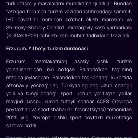
turli iqtisodiy masalalarni muhokama qiladilar. Bundan
huquqli
tashqari forumda turizm vazirlari ishtirokidagi sammit,
kelajak:
IHT davlatlari nomidan koʻchat ekish marosimi va
Shimoliy-Sharqiy Onado‘li mintaqaviy kasb yarmarkasi
aqlli
(KUDAKAF'25) ochilishi kabi muhim tadbirlar oʻtkaziladi.
iqtisod
Erzurum: Yil bo‘yi turizm durdonasi
va
global
Erzurum, mamlakatning asosiy qishki turizm
yo‘nalishlaridan biri bo‘lgan Palando‘ken tog‘ining
tengsizlik”
etagida joylashgan. Palando‘ken tog‘-chang‘i kurortida
forumiga
afsonaviy yonbag‘irlar, Turkiyaning eng uzun chang‘i
mezbonlik
yo‘li va tungi chang‘i sporti uchun yoritilgan yo‘llar
mavjud. Ushbu kurort tufayli shahar ACES (Yevropa
qiladi
poytaxtlari va sport shaharlari federatsiyasi) tomonidan
Turkiyaning
2025 yilgi Yevropa qishki sport poytaxti mukofotiga
Erzurum
sazovor bo‘ldi.
viloyati