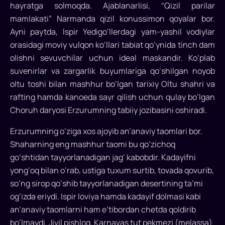
hayratga solmoqda. Ajablanarlisi, “Qizil parilar
mamlakati” Narmanda qizil konussimon qoyalar bor.
Ayni paytda, Ispir Yedigo‘llerdagi yam-yashil vodiylar
orasidagi moviy vulqon ko‘llari tabiat qo‘ynida tinch dam
olishni sevuvchilar uchun ideal maskandir. Ko‘plab
suvenirlar va zargarlik buyumlariga qo‘shilgan noyob
oltu toshi bilan mashhur bo‘lgan tarixiy Oltu shahri va
rafting hamda kanoeda sayr qilish uchun qulay bo‘lgan
Choruh daryosi Erzurumning tabiiy jozibasini oshiradi.
Erzurumning o‘ziga xos ajoyib an’anaviy taomlari bor.
Shaharning eng mashhur taomi bu qo‘zichoq
go‘shtidan tayyorlanadigan jag‘ kabobdir. Kadayifni
yong‘oq bilan o‘rab, ustiga tuxum surtib, tovada qovurib,
so‘ng sirop qo‘shib tayyorlanadigan desertining ta’mi
og‘izda eriydi. Ispir loviya hamda kadayif dolmasi kabi
an’anaviy taomlarni ham e’tibordan chetda qoldirib
bo‘lmaydi. Jivil pishloq, Karnavas tut pekmezi (melassa)