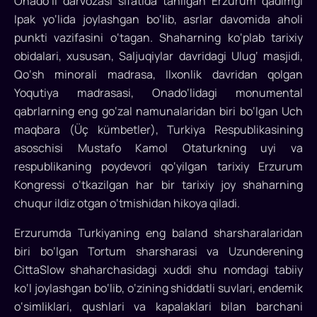
Iqtisodiy
Onado‘li darvozasi sifatida tanilgan Erzurum qadimgi
hamkorlik
Ipak yo‘lida joylashgan bo‘lib, asrlar davomida aholi
tashkilotining
punkti vazifasini o‘tagan. Shaharning ko‘plab tarixiy
2025
obidalari, xususan, Saljuqiylar davridagi Ulug‘ masjidi,
yilgi
Qo‘sh minorali madrasa, Ilxonlik davridan qolgan
turizm
Yoqutiya madrasasi, Onado‘lidagi monumental
poytaxti
qabrlarning eng go‘zal namunalaridan biri bo‘lgan Uch
sifatida...
maqbara (Üç kümbetler), Turkiya Respublikasining
asoschisi Mustafo Kamol Otaturkning uyi va
respublikaning poydevori qo‘yilgan tarixiy Erzurum
Kongressi o‘tkazilgan har bir tarixiy joy shaharning
chuqur ildiz otgan o‘tmishidan hikoya qiladi.
Erzurumda Turkiyaning eng baland sharsharalaridan
biri bo‘lgan Tortum sharsharasi va Uzunderening
CittaSlow shaharchasidagi xuddi shu nomdagi tabiiy
ko‘l joylashgan bo‘lib, o‘zining shiddatli suvlari, endemik
o‘simliklari, qushlari va kapalaklari bilan barchani