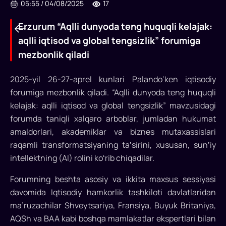
05:55
/
04/08/2025
17
Erzurum “Aqlli dunyoda teng huquqli kelajak:
aqlli iqtisod va global tengsizlik” forumiga
mezbonlik qiladi
2025-yil 26-27-aprel kunlari Palando‘ken iqtisodiy
forumiga mezbonlik qiladi. “Aqlli dunyoda teng huquqli
kelajak: aqlli iqtisod va global tengsizlik” mavzusidagi
forumda taniqli xalqaro arboblar, jumladan hukumat
amaldorlari, akademiklar va biznes mutaxassislari
raqamli transformatsiyaning taʼsirini, xususan, sunʼiy
intellektning (AI) rolini koʻrib chiqadilar.
Erzurum
Forumning beshta asosiy va ikkita maxsus sessiyasi
“Aqlli
davomida Iqtisodiy hamkorlik tashkiloti davlatlaridan
dunyoda
ma’ruzachilar Shveytsariya, Fransiya, Buyuk Britaniya,
AQSh va BAA kabi boshqa mamlakatlar ekspertlari bilan
teng