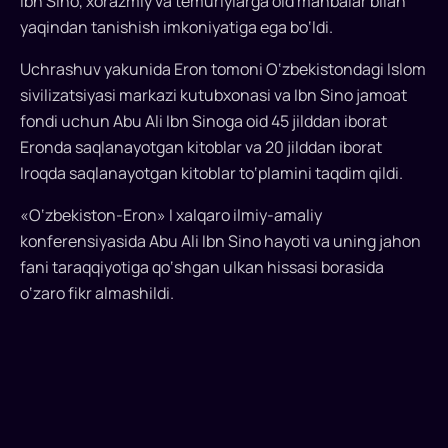
Ibn Sino, xorazmiy va temuriylarga oid manbalar bilan
kitobni
yaqindan tanishish imkoniyatiga ega bo‘ldi.
taqdim
Uchrashuv yakunida Eron tomoni O‘zbekistondagi Islom
qildi
sivilizatsiyasi markazi kutubxonasi va Ibn Sino jamoat
fondi uchun Abu Ali Ibn Sinoga oid 45 jilddan iborat
Ibn
Eronda saqlanayotgan kitoblar va 20 jilddan iborat
Sino
ilmiy
Iroqda saqlanayotgan kitoblar to‘plamini taqdim qildi.
merosini
«O‘zbekiston-Eron» I xalqaro ilmiy-amaliy
o‘rganish
konferensiyasida Abu Ali Ibn Sino hayoti va uning jahon
bo‘yicha
fani taraqqiyotiga qo‘shgan ulkan hissasi borasida
O‘zbekiston
ishchi
o‘zaro fikr almashildi.
guruhi
Eronda
izlanish
olib
bormoqda...