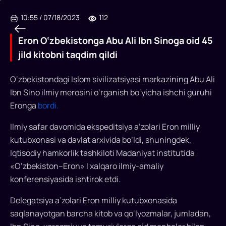
10:55
/
07/18/2023
112
Eron O‘zbekistonga Abu Ali Ibn Sinoga oid 45
jild kitobni taqdim qildi
Eron
O‘zbekistondagi Islom sivilizatsiyasi markazining Abu Ali
Ibn Sino ilmiy merosini o‘rganish bo‘yicha ishchi guruhi
O‘zbekistonga
Eronga
bordi.
Abu
Ilmiy safar davomida ekspeditsiya a’zolari Eron milliy
Ali
kutubxonasi va davlat arxivida bo‘ldi, shuningdek,
Ibn
Iqtisodiy hamkorlik tashkiloti Madaniyat institutida
Sinoga
«O‘zbekiston–Eron» I xalqaro ilmiy-amaliy
konferensiyasida ishtirok etdi.
oid
45
Delegatsiya a’zolari Eron milliy kutubxonasida
saqlanayotgan barcha kitob va qo‘lyozmalar, jumladan,
jild