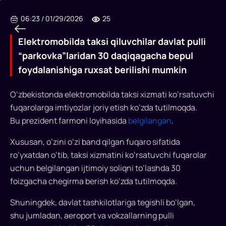
06:23
/
01/29/2026
25
Elektromobilda taksi qiluvchilar davlat pulli
“parkovka”laridan 30 daqiqagacha bepul
foydalanishiga ruxsat berilishi mumkin
O‘zbekistonda elektromobilda taksi xizmati ko‘rsatuvchi
fuqarolarga imtiyozlar joriy etish ko‘zda tutilmoqda.
Elektromobilda
Bu prezident farmoni loyihasida
belgilangan
.
taksi
Xususan, o‘zini o‘zi band qilgan fuqaro sifatida
qiluvchilar
ro‘yxatdan o‘tib, taksi xizmatini ko‘rsatuvchi fuqarolar
davlat
uchun belgilangan ijtimoiy soliqni to‘lashda 30
foizgacha chegirma berish ko‘zda tutilmoqda.
pulli
“parkovka”laridan
Shuningdek, davlat tashkilotlariga tegishli bo‘lgan,
shu jumladan, aeroport va vokzallarning pulli
30