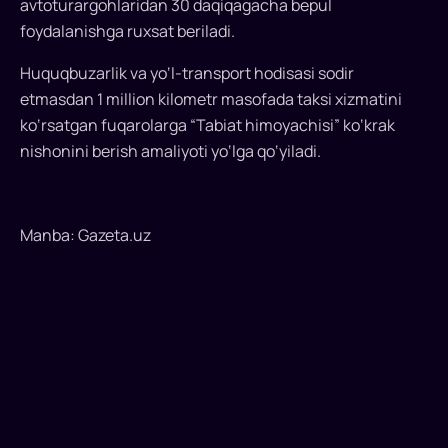
avtoturargohlaridan 30 daqiqagacha bepul
daqiqagacha
foydalanishga ruxsat beriladi.
bepul
Huquqbuzarlik va yo‘l-transport hodisasi sodir
foydalanishiga
etmasdan 1 million kilometr masofada taksi xizmatini
ruxsat
ko‘rsatgan fuqarolarga “Tabiat himoyachisi” ko‘krak
berilishi
nishonini berish amaliyoti yo‘lga qo‘yiladi.
mumkin
O‘zbekistonda
Manba: Gazeta.uz
elektromobilda
taksi
xizmati
ko‘rsatuvchi
fuqarolarga
davlat
tashkilotlariga
tegishli
bo‘lgan,