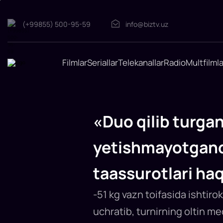
(+99855) 500-95-59
info@biztv.uz
Filmlar
Seriallar
Telekanallar
Radio
Multfilmla
«Duo
qilib
turganlarga
rahmat.
«Duo qilib turga
Faqat
shu
medal
yetishmayotgand
yetishmayotgandi».
Hasanboy
taassurotlari ha
Do‘smatov
chempionlik
taassurotlari
-51 kg vazn toifasida ishtir
haqida
uchratib, turnirning oltin me
Rio-
2016