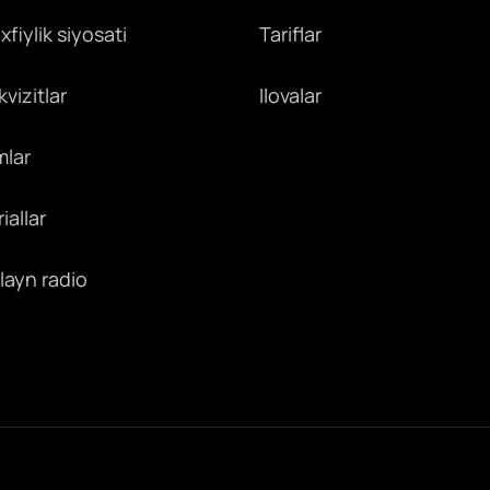
fiylik siyosati
Tariflar
vizitlar
Ilovalar
mlar
iallar
layn radio