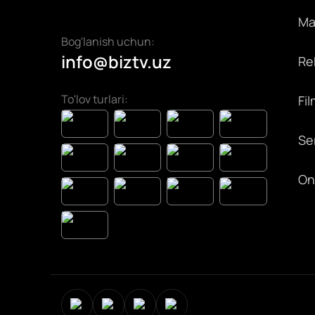
Max
Bog'lanish uchun:
info@biztv.uz
Rek
To'lov turlari:
Fil
Ser
On