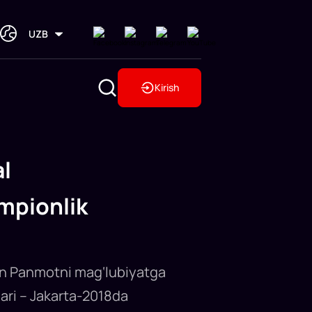
UZB
Kirish
al
mpionlik
isan Panmotni mag‘lubiyatga
nlari – Jakarta-2018da