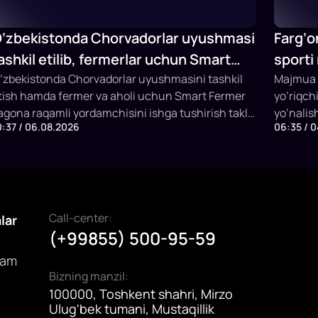
‘zbekistonda Chorvadorlar uyushmasi
Farg‘o
ashkil etilib, fermerlar uchun Smart
sporti
ermer sun’iy intellektli platformasi
‘zbekistonda Chorvadorlar uyushmasini tashkil
Majmua t
tish hamda fermer va aholi uchun Smart Fermer
yo‘riqch
shga tushiriladi
agona raqamli yordamchisini ishga tushirish taklif
yo‘nalis
0:37 / 06.08.2026
06:35 / 
tildi. Platforma chorva mollarini identifikatsiya
bir vaqt
ilish, veterinariya xizmatlari, sun’iy urug‘lantirish,
mashg‘ul
ubsidiya olish va SI asosida maslahat berish
imkoniya
mkonini yaratadi.
Call-center:
alar
(+99855) 500-95-59
dam
Bizning manzil:
100000, Toshkent shahri, Mirzo
Ulug'bek tumani, Mustaqillik