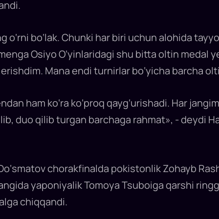
andi.
 o‘rni bo‘lak. Chunki har biri uchun alohida tayyor
i menga Osiyo O‘yinlaridagi shu bitta oltin medal
 erishdim. Mana endi turnirlar bo‘yicha barcha ol
dan ham ko‘ra ko‘proq qayg‘urishadi. Har jangim
ilib, duo qilib turgan barchaga rahmat», - deydi
o‘smatov chorakfinalda pokistonlik Zohayb Ras
jangida yaponiyalik Tomoya Tsuboiga qarshi ringga
alga chiqqandi.