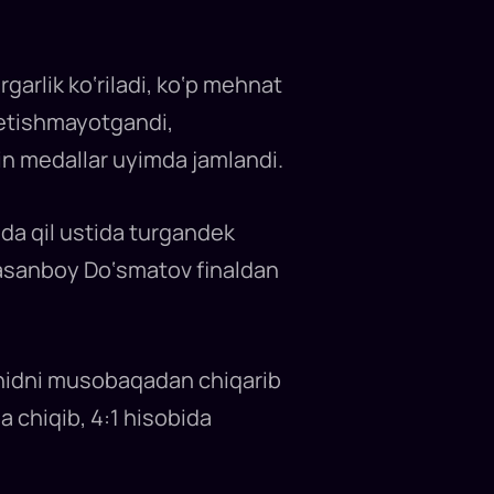
garlik ko‘riladi, ko‘p mehnat
 yetishmayotgandi,
tin medallar uyimda jamlandi.
da qil ustida turgandek
 Hasanboy Do‘smatov finaldan
hidni musobaqadan chiqarib
 chiqib, 4:1 hisobida