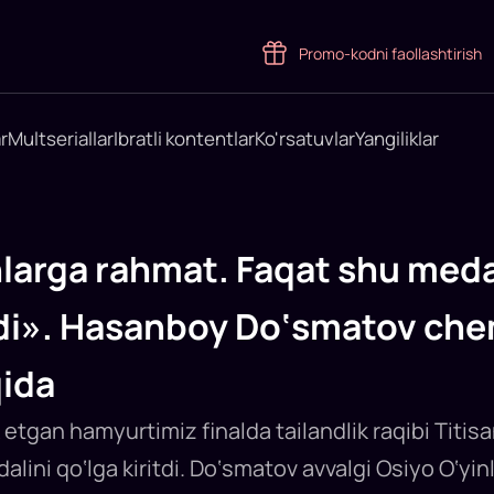
Promo-kodni faollashtirish
r
Multseriallar
Ibratli kontentlar
Ko'rsatuvlar
Yangiliklar
nlarga rahmat. Faqat shu med
i». Hasanboy Do‘smatov che
qida
ok etgan hamyurtimiz finalda tailandlik raqibi Tit
dalini qo‘lga kiritdi. Do‘smatov avvalgi Osiyo O‘yi