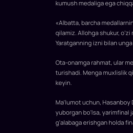
Olimpiadasi
kumush medaliga ega chiqq
chempioni
Hasanboy
Do‘smatov
Osiyo
O‘yinlari-
«Albatta, barcha medallarning
2022da
ham
qilamiz. Allohga shukur, o‘z
chempionlikni
qo‘lga
Yaratganning izni bilan unga
kiritgach,
«Sport»
telekanali
muxbiri
bilan
Ota-onamga rahmat, ular men
suhbatda
ilk
taassurotlari
turishadi. Menga muxlislik q
bilan
o‘rtoqlashdi...
keyin.
Ma’lumot uchun, Hasanboy D
yuborgan bo‘lsa, yarimfinal 
g‘alabaga erishgan holda fin