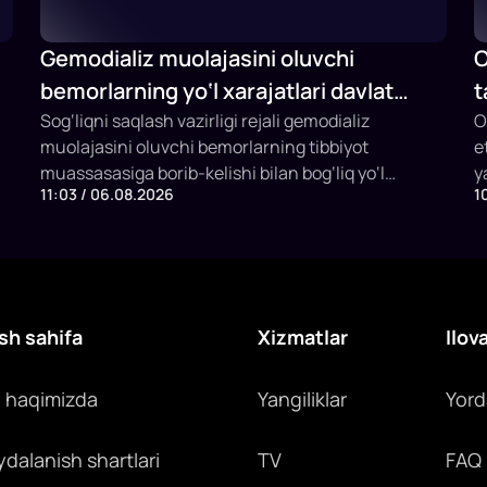
Gemodializ muolajasini oluvchi
O
bemorlarning yo‘l xarajatlari davlat
t
budjeti hisobidan qoplab berilishi
Sog‘liqni saqlash vazirligi rejali gemodializ
F
O
muolajasini oluvchi bemorlarning tibbiyot
e
mumkin
i
muassasasiga borib-kelishi bilan bog‘liq yo‘l
y
11:03 / 06.08.2026
1
xarajatlarini davlat budjeti hisobidan qoplashning
e
yangi mexanizmini joriy etish taklifi bilan
q
chiqmoqda.
s
i
sh sahifa
Xizmatlar
Ilov
z haqimizda
Yangiliklar
Yor
ydalanish shartlari
TV
FAQ