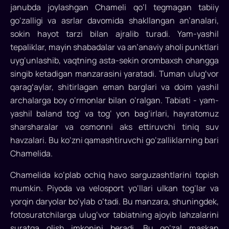
janubda joylashgan Chameli qo‘l tegmagan tabiiy
Janubiy
go‘zalligi va asrlar davomida shakllangan an’analari,
Koreyaning
sokin hayot tarzi bilan ajralib turadi. Yam-yashil
Vando
tepaliklar, mayin shabadalar va an’anaviy aholi punktlari
orolida
uyg‘unlashib, vaqtning asta-sekin orombaxsh ohangga
Cittaslow
singib ketadigan manzarasini yaratadi. Tuman ulugʻvor
Milliy
qaragʻaylar, shitirlagan eman barglari va doim yashil
Assambleyasi
bo‘lib
archalarga boy o‘rmonlar bilan o‘ralgan. Tabiati - yam-
o‘tdi
yashil baland tog‘ va tog‘ yon bag‘irlari, hayratomuz
va
sharsharalar va osmonni aks ettiruvchi tiniq suv
tadbirda
havzalari. Bu ko‘zni qamashtiruvchi go‘zalliklarning bari
Denizlining
Chamelida.
janubida
joylashgan
Chamelida ko‘plab ochiq havo sarguzashtlarini topish
Chameli
mumkin. Piyoda va velosport yo‘llari ulkan tog‘lar va
qishlog‘i
yorqin daryolar bo‘ylab o‘tadi. Bu manzara, shuningdek,
Cittaslow
fotosuratchilarga ulug‘vor tabiatning ajoyib lahzalarini
tarmog‘iga
suratga olish imkonini beradi. Bu go‘zal maskan