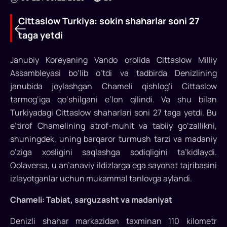
Cittaslow Turkiya: sokin shaharlar soni 27
taga yetdi
Janubiy Koreyaning Vando orolida Cittaslow Milliy
Assambleyasi bo‘lib o‘tdi va tadbirda Denizlining
janubida joylashgan Chameli qishlog‘i Cittaslow
Cittaslow
tarmog‘iga qo‘shilgani e’lon qilindi. Va shu bilan
Turkiyadagi Cittaslow shaharlari soni 27 taga yetdi. Bu
Turkiya:
e’tirof Chamelining atrof-muhit va tabiiy go‘zallikni,
sokin
shuningdek, uning barqaror turmush tarzi va madaniy
shaharlar
o‘ziga xosligini saqlashga sodiqligini ta’kidlaydi.
Qolaversa, u an’anaviy ildizlarga ega sayohat tajribasini
soni
izlayotganlar uchun mukammal tanlovga aylandi.
27
Chameli: Tabiat, sarguzasht va madaniyat
taga
yetdi
Denizli shahar markazidan taxminan 110 kilometr