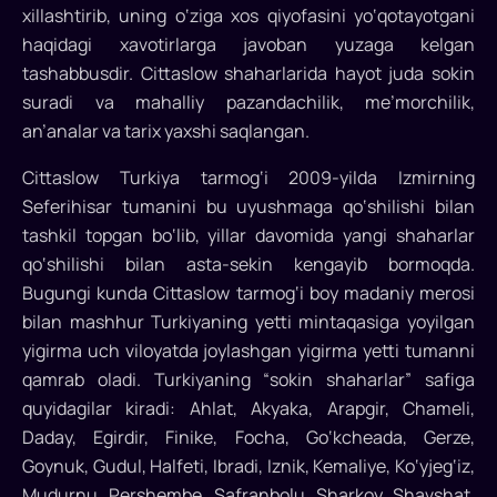
xillashtirib, uning o‘ziga xos qiyofasini yo‘qotayotgani
haqidagi xavotirlarga javoban yuzaga kelgan
tashabbusdir. Cittaslow shaharlarida hayot juda sokin
suradi va mahalliy pazandachilik, me’morchilik,
an’analar va tarix yaxshi saqlangan.
Cittaslow Turkiya tarmog‘i 2009-yilda Izmirning
Seferihisar tumanini bu uyushmaga qo‘shilishi bilan
tashkil topgan bo‘lib, yillar davomida yangi shaharlar
qo‘shilishi bilan asta-sekin kengayib bormoqda.
Bugungi kunda Cittaslow tarmog‘i boy madaniy merosi
bilan mashhur Turkiyaning yetti mintaqasiga yoyilgan
yigirma uch viloyatda joylashgan yigirma yetti tumanni
qamrab oladi. Turkiyaning “sokin shaharlar” safiga
quyidagilar kiradi: Ahlat, Akyaka, Arapgir, Chameli,
Daday, Egirdir, Finike, Focha, Go‘kcheada, Gerze,
Goynuk, Gudul, Halfeti, Ibradi, Iznik, Kemaliye, Ko‘yjeg‘iz,
Mudurnu, Pershembe, Safranbolu, Sharkoy, Shavshat,