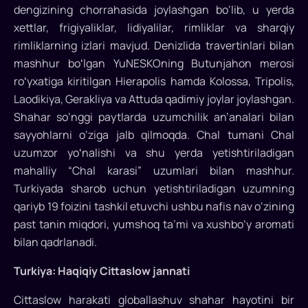
dengizining chorrahasida joylashgan bo‘lib, u yerda
xettlar, frigiyaliklar, lidiyalilar, rimliklar va sharqiy
rimliklarning izlari mavjud. Denizlida travertinlari bilan
mashhur boʻlgan YuNESKOning Butunjahon merosi
roʻyxatiga kiritilgan Hierapolis hamda Kolossa, Tripolis,
Laodikiya, Gerakliya va Attuda qadimiy joylar joylashgan.
Shahar so‘nggi paytlarda uzumchilik an’analari bilan
sayyohlarni o‘ziga jalb qilmoqda. Chal tumani Chal
uzumzor yoʻnalishi va shu yerda yetishtiriladigan
mahalliy “Chal karasi” uzumlari bilan mashhur.
Turkiyada sharob uchun yetishtiriladigan uzumning
qariyb 19 foizini tashkil etuvchi ushbu nafis nav o‘zining
past tanin miqdori, yumshoq ta’mi va xushbo‘y aromati
bilan qadrlanadi.
Turkiya: Haqiqiy Cittaslow jannati
Cittaslow harakati globallashuv shahar hayotini bir