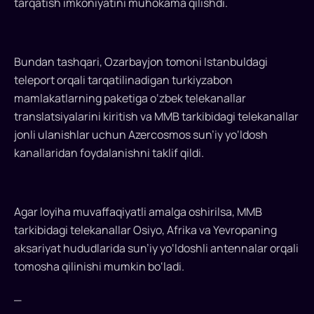
tarqatish imkoniyatini muhokama qilishdi.
Milliy
media
Bundan tashqari, Ozarbayjon tomoni Istanbuldagi
birlashmasi
teleport orqali tarqatilinadigan turkiyzabon
(MMB)
mamlakatlarning paketiga o‘zbek telekanallar
boshqaruvi
translatsiyalarini kiritish va MMB tarkibidagi telekanallar
raisi,
jonli ulanishlar uchun Azercosmos sun’iy yo‘ldosh
kanallaridan foydalanishni taklif qildi.
professor
Sherzodxon
Qudratxo‘ja
Agar loyiha muvaffaqiyatli amalga oshirilsa, MMB
Ozarbayjonning
tarkibidagi telekanallar Osiyo, Afrika va Yevropaning
aksariyat hududlarida sun’iy yo‘ldoshli antennalar orqali
Azercosmos
tomosha qilinishi mumkin bo‘ladi.
kompaniyasi
_
rahbariyati