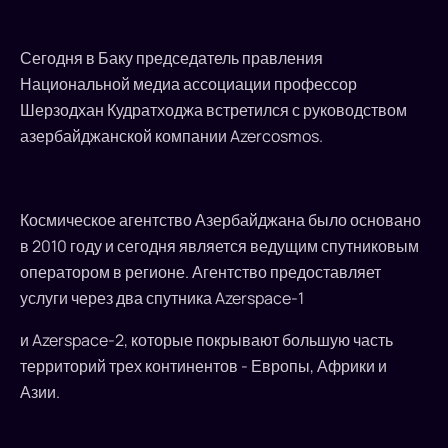
bilan
uchrashdi.
Сегодня в Баку председатель правления
Национальной медиа ассоциации профессор
2010-
Шерзодхан Кудратходжа встретился с руководством
yilda
азербайджанской компании Azercosmos.
tashkil
etilgan
bu
kosmik
Космическое агентство Азербайджана было основано
agentlik
в 2010 году и сегодня является ведущим спутниковым
mintaqadagi
оператором в регионе. Агентство предоставляет
yetakchi
услуги через два спутника Azerspace-1
sun’iy
yo‘ldosh
и Azerspace-2, которые покрывают большую часть
operatori
территорий трех континентов - Европы, Африки и
bo‘lib...
Азии.