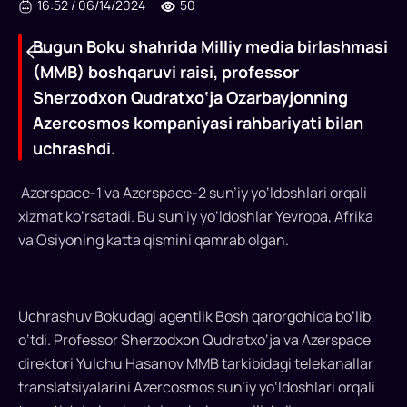
16:52
/
06/14/2024
50
Bugun Boku shahrida Milliy media birlashmasi
(MMB) boshqaruvi raisi, professor
Sherzodxon Qudratxo‘ja Ozarbayjonning
Azercosmos kompaniyasi rahbariyati bilan
uchrashdi.
Azerspace-1 va Azerspace-2 sun’iy yo‘ldoshlari orqali
xizmat ko‘rsatadi. Bu sun’iy yo‘ldoshlar Yevropa, Afrika
va Osiyoning katta qismini qamrab olgan.
Uchrashuv Bokudagi agentlik Bosh qarorgohida bo‘lib
Bugun
o‘tdi. Professor Sherzodxon Qudratxo‘ja va Azerspace
direktori Yulchu Hasanov MMB tarkibidagi telekanallar
Boku
translatsiyalarini Azercosmos sun’iy yo‘ldoshlari orqali
shahrida