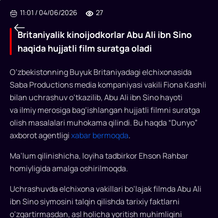
11:01
/
04/06/2026
27
Britaniyalik kinoijodkorlar Abu Ali ibn Sino
haqida hujjatli film suratga oladi
O‘zbekistonning Buyuk Britaniyadagi elchixonasida
Britaniyalik
Saba Productions media kompaniyasi vakili Fiona Kashli
kinoijodkorlar
bilan uchrashuv o‘tkazilib, Abu Ali ibn Sino hayoti
Abu
va ilmiy merosiga bag‘ishlangan hujjatli filmni suratga
olish masalalari muhokama qilindi. Bu haqda “Dunyo”
Ali
axborot agentligi
xabar bermoqda
.
ibn
Ma’lum qilinishicha, loyiha tadbirkor Ehson Rahbar
Sino
homiyligida amalga oshirilmoqda.
haqida
Uchrashuvda elchixona vakillari bo‘lajak filmda Abu Ali
hujjatli
ibn Sino siymosini talqin qilishda tarixiy faktlarni
film
o‘zgartirmasdan, asl holicha yoritish muhimligini