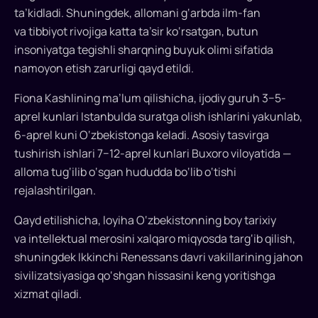
suratga
ta’kidladi. Shuningdek, allomani g‘arbda ilm-fan
oladi
va tibbiyot rivojiga katta ta’sir ko‘rsatgan, butun
insoniyatga tegishli sharqning buyuk olimi sifatida
O‘zbekistonning
namoyon etish zarurligi qayd etildi.
Buyuk
Britaniyadagi
Fiona Kashlining ma’lum qilishicha, ijodiy guruh 3−5-
elchixonasida
aprel kunlari Istanbulda suratga olish ishlarini yakunlab,
Saba
6-aprel kuni O‘zbekistonga keladi. Asosiy tasvirga
Productions
tushirish ishlari 7−12-aprel kunlari Buxoro viloyatida —
media
alloma tug‘ilib o‘sgan hududda bo‘lib o‘tishi
kompaniyasi
rejalashtirilgan.
bilan
Abu
Qayd etilishicha, loyiha O‘zbekistonning boy tarixiy
Ali
va intellektual merosini xalqaro miqyosda targ‘ib qilish,
ibn
shuningdek Ikkinchi Renessans davri vakillarining jahon
Sino
sivilizatsiyasiga qo‘shgan hissasini keng yoritishga
haqida
xizmat qiladi.
hujjatli