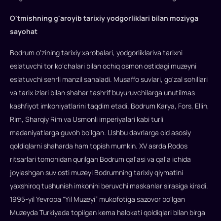
O'tmishning g'aroyib tarixiy yodgorliklari bilan moziyga
sayohat
Bodrum o‘zining tarixiy xarobalari, yodgorliklariva tarixni
eslatuvchi tor ko‘chalari bilan ochiq osmon ostidagi muzeyni
eslatuvchi sehrli manzil sanaladi. Musaffo suvlari, go'zal sohillari
va tarix izlari bilan shahar tashrif buyuruvchilarga unutilmas
kashfiyot imkoniyatlarini taqdim etadi. Bodrum Karya, Fors, Ellin,
Rim, Sharqiy Rim va Usmonli imperiyalari kabi turli
madaniyatlarga guvoh bo'lgan. Ushbu davrlarga oid asosiy
qoldiqlarni shaharda ham topish mumkin. XV asrda Rodos
ritsarlari tomonidan qurilgan Bodrum qal'asi va qal'a ichida
joylashgan suv osti muzeyi Bodrumning tarixiy qiymatini
yaxshiroq tushunish imkonini beruvchi maskanlar sirasiga kiradi.
1995-yil Yevropa “Yil Muzeyi” mukofotiga sazovor bo‘lgan
Muzeyda Turkiyada topilgan kema halokati qoldiqlari bilan birga