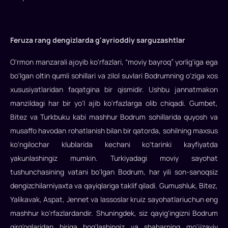
chorlaydi
Turkiyada
yoz
Feruza rang dengizlarda g'ayrioddiy sarguzashtlar
ta'tili
haqida
O'rmon manzarali ajoyib ko'rfazlari, “moviy bayroq” yorlig'iga ega
so'z
bo'lgan oltin qumli sohillari va zilol suvlari Bodrumning o'ziga xos
ketganda,
xususiyatlaridan faqatgina bir qismidir. Ushbu jannatmakon
eng
manzildagi har bir yo'l ajib ko'rfazlarga olib chiqadi. Gumbet,
ko'p
Bitez va Turkbuku kabi mashhur Bodrum sohillarida quyosh va
tilga
musaffo havodan rohatlanish bilan bir qatorda, sohilning maxsus
olinadigan
ko'ngilochar klublarida kechani ko'tarinki kayfiyatda
manzillardan
biri…
yakunlashingiz mumkin. Turkiyadagi moviy sayohat
tushunchasining vatani bo'lgan Bodrum, har yili son-sanoqsiz
dengizchilarniyaxta va qayiqlariga taklif qiladi. Gumushluk, Bitez,
Yalikavak, Aspat, Jennet va Iassoslar kruiz sayohatlariuchun eng
mashhur ko'rfazlardandir. Shuningdek, siz qayig'ingizni Bodrum
qirg'oqlaridan biriga bog'lashingiz va shaharning mo'jizaviy