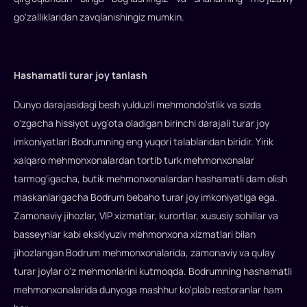
go'zalliklaridan zavqlanishingiz mumkin.
Hashamatli turar joy tanlash
Dunyo darajasidagi besh yulduzli mehmondo'stlik va sizda
o'zgacha hissiyot uyg'ota oladigan birinchi darajali turar joy
imkoniyatlari Bodrumning eng yuqori talablaridan biridir. Yirik
xalqaro mehmonxonalardan tortib turk mehmonxonalar
tarmog‘igacha, butik mehmonxonalardan hashamatli dam olish
maskanlarigacha Bodrum bebaho turar joy imkoniyatiga ega.
Zamonaviy jihozlar, VIP xizmatlar, kurortlar, xususiy sohillar va
basseynlar kabi eksklyuziv mehmonxona xizmatlari bilan
jihozlangan Bodrum mehmonxonalarida, zamonaviy va qulay
turar joylar o'z mehmonlarini kutmoqda. Bodrumning hashamatli
mehmonxonalarida dunyoga mashhur ko'plab restoranlar ham