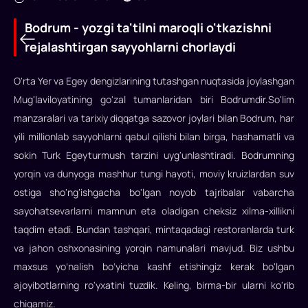
Bodrum - yozgi ta'tilni maroqli o'tkazishni
rejalashtirgan sayyohlarni chorlaydi
O'rta Yer va Egey dengizlarining tutashgan nuqtasida joylashgan
Mug'laviloyatining go'zal tumanlaridan biri Bodrumdir.So'lim
manzaralari va tarixiy diqqatga sazovor joylari bilan Bodrum, har
Bodrum
yili millionlab sayyohlarni qabul qilishi bilan birga, hashamatli va
-
sokin Turk Egeyturmush tarzini uyg'unlashtiradi. Bodrumning
yozgi
yorqin va dunyoga mashhur tungi hayoti, moviy kruizlardan suv
ta'tilni
ostiga sho'ng'ishgacha bo'lgan noyob tajribalar vabarcha
sayohatsevarlarni mamnun eta oladigan cheksiz xilma-xillikni
maroqli
taqdim etadi. Bundan tashqari, mintaqadagi restoranlarda turk
o'tkazishni
va jahon oshxonasining yorqin namunalari mavjud. Biz ushbu
rejalashtirgan
maxsus yoʻnalish boʻyicha kashf etishingiz kerak bo'lgan
sayyohlarni
ajoyibotlarning ro'yxatini tuzdik. Keling, birma-bir ularni ko'rib
chiqamiz.