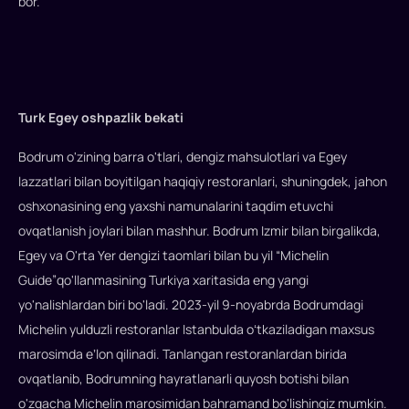
bor.
Turk Egey oshpazlik bekati
Bodrum o'zining barra o'tlari, dengiz mahsulotlari va Egey
lazzatlari bilan boyitilgan haqiqiy restoranlari, shuningdek, jahon
oshxonasining eng yaxshi namunalarini taqdim etuvchi
ovqatlanish joylari bilan mashhur. Bodrum Izmir bilan birgalikda,
Egey va O'rta Yer dengizi taomlari bilan bu yil “Michelin
Guide”qo'llanmasining Turkiya xaritasida eng yangi
yo'nalishlardan biri bo'ladi. 2023-yil 9-noyabrda Bodrumdagi
Michelin yulduzli restoranlar Istanbulda oʻtkaziladigan maxsus
marosimda eʼlon qilinadi. Tanlangan restoranlardan birida
ovqatlanib, Bodrumning hayratlanarli quyosh botishi bilan
o'zgacha Michelin marosimidan bahramand bo'lishingiz mumkin.