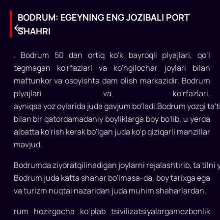
BODRUM: EGEYNING ENG JOZIBALI PORT
SHAHRI
. Bodrum 50 dan ortiq ko'k bayroqli plyajlari, qo‘l
tegmagan ko'rfazlari va ko'ngilochar joylari bilan
maftunkor va osoyishta dam olish markazidir. Bodrum
BODRUM:
plyajlari va ko'rfazlari,
EGEYNING
ayniqsa yoz oylarida juda gavjum bo'ladi.Bodrum yozgi ta'tilu
ENG
bilan bir qatordamadaniy boyliklarga boy bo'lib, u yerda
albatta ko'rish kerak bo'lgan juda ko'p qiziqarli manzillar
JOZIBALI
mavjud.
PORT
Bodrumda ziyoratqilinadigan joylarni rejalashtirib, ta'tiln
SHAHRI
Bodrum juda katta shahar bo'lmasa-da, boy tarixga ega
Bodrum
va turizm nuqtai nazaridan juda muhim shaharlardan.
Turkiyaning
rum hozirgacha ko‘plab tsivilizatsiyalargamezbonlik
eng