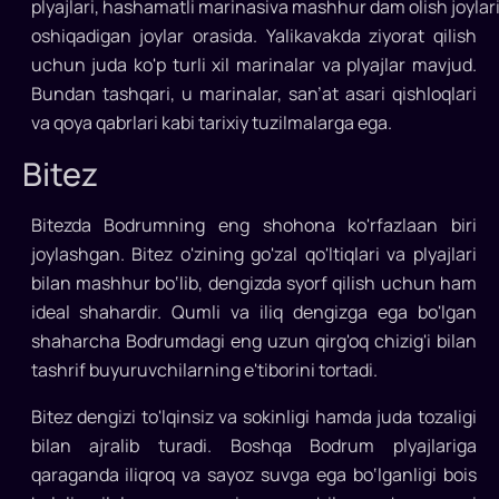
plyajlari, hashamatli marinasiva mashhur dam olish joylari
oshiqadigan joylar orasida. Yalikavakda ziyorat qilish
uchun juda ko'p turli xil marinalar va plyajlar mavjud.
Bundan tashqari, u marinalar, san’at asari qishloqlari
va qoya qabrlari kabi tarixiy tuzilmalarga ega.
Bitez
Bitezda Bodrumning eng shohona ko'rfazlaan biri
joylashgan. Bitez o'zining go'zal qo'ltiqlari va plyajlari
bilan mashhur bo‘lib, dengizda syorf qilish uchun ham
ideal shahardir. Qumli va iliq dengizga ega bo'lgan
shaharcha Bodrumdagi eng uzun qirg'oq chizig'i bilan
tashrif buyuruvchilarning e'tiborini tortadi.
Bitez dengizi to'lqinsiz va sokinligi hamda juda tozaligi
bilan ajralib turadi. Boshqa Bodrum plyajlariga
qaraganda iliqroq va sayoz suvga ega bo‘lganligi bois