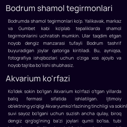
Bodrum shamol tegirmonlari
Bodrumda shamol tegirmonlari ko'p. Yalikavak, markaz
va Gumbet kabi ko'plab tepaliklarda shamol
tegirmonlarini uchratish mumkin. Ular taqdim etgan
noyob dengiz manzarasi tufayli Bodrum tashrif
buyuradigan joylar qatoriga kiritiladi. Bu, ayniqsa,
fotografiya ishqibozlari uchun o'ziga xos ajoyib va
noyob tajriba bo‘lishi shubhasiz.
Akvarium ko'rfazi
Ko'ldek sokin bo'lgan Akvarium ko'rfazi o'tgan yillarda
baliq fermasi sifatida ishlatilgan. Ijtimoiy
ob'ektning yo'qligi Akvaryumko'rfazining tinchligi va sokin
suvi sayoz bo'lgani uchun suzish ancha qulay, biroq
dengiz qirg'og'ining ba'zi joylari qumli bo'lsa, tubi