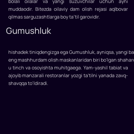
bolali oilalar va yangi suzuvchilar uchun ayni
muddaodir. Bitezda oilaviy dam olish rejasi aqlbovar
qilmas sarguzashtlarga boy ta’til garovidir.
Gumushluk
hishadek tiniqdengizga ega Gumushluk, ayniqsa, yangi bal
eng mashhurdam olish maskanlaridan biri bo'lgan shahar
u tinch va osoyishta muhitgaega. Yam-yashil tabiat va
ajoyib manzarali restoranlar yozgi ta'tilni yanada zavq-
shavqqa to‘ldiradi.