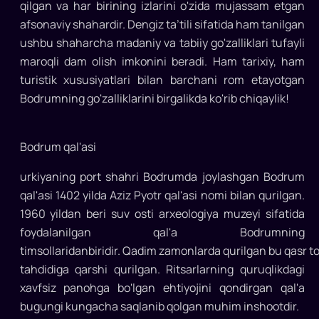
ko'zga
qilgan va har birining izlarini o'zida mujassam etgan
ko‘ringan
afsonaviy shahardir. Dengiz ta’tili sifatida ham tanilgan
va
ushbu shaharcha madaniy va tabiiy go'zalliklari tufayli
sayyohlar
maroqli dam olish imkonini beradi. Ham tarixiy, ham
tomonidan
turistik xususiyatlari bilan barchani rom etayotgan
eng
Bodrumning go'zalliklarini birgalikda ko'rib chiqaylik!
ko‘p
tanlanadigan
dam
Bodrum qal'asi
olish
maskanlaridan
urkiyaning port shahri Bodrumda joylashgan Bodrum
biridir...
qal'asi 1402 yilda Aziz Pyotr qal'asi nomi bilan qurilgan.
1960 yildan beri suv osti arxeologiya muzeyi sifatida
foydalanilgan qal'a Bodrumning
timsollaridanbiridir. Qadim zamonlarda qurilgan bu qasr 
tahdidiga qarshi qurilgan. Ritsarlarning quruqlikdagi
xavfsiz panohga bo'lgan ehtiyojini qondirgan qal'a
bugungi kungacha saqlanib qolgan muhim inshootdir.