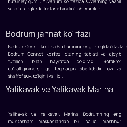
butunlay qumli. Akvarium ko'rfazida suvlarning yashil
va ko'k ranglarda tuslanishini ko'rish mumkin.
Bodrum jannat ko'rfazi
Bodrum Cennetko'rfazi Bodrumning eng taniqli ko'rfazlari
Bodrum Cennet ko'rfazi o'zining tabiati va ajoyib
tuzilishi bilan hayratda qoldiradi. Betakror
go‘zalligining siri qo‘l tegmagan tabiatidadir. Toza va
shaffof suv, to'lqinli va iliq…
Yalikavak ve Yalikavak Marina
Yalikavak va Yalikavak Marina Bodrumning eng
muhtasham maskanlaridan biri bo‘lib, mashhur