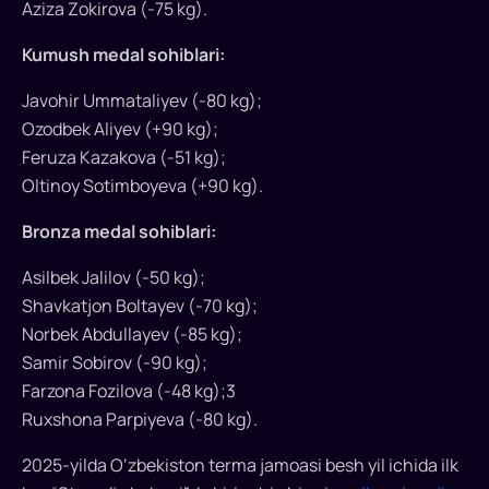
Aziza Zokirova (-75 kg).
ilk
bor
Kumush medal sohiblari:
bunday
darajadagi
Javohir Ummataliyev (-80 kg);
musobaqada
Ozodbek Aliyev (+90 kg);
mamlakatga
Feruza Kazakova (-51 kg);
erkaklar
Oltinoy Sotimboyeva (+90 kg).
jamoasiga
nisbatan
Bronza medal sohiblari:
ko‘proq
Asilbek Jalilov (-50 kg);
oltin
medal
Shavkatjon Boltayev (-70 kg);
keltirdi.
Norbek Abdullayev (-85 kg);
Samir Sobirov (-90 kg);
Farzona Fozilova (-48 kg);3
Ruxshona Parpiyeva (-80 kg).
2025-yilda O‘zbekiston terma jamoasi besh yil ichida ilk