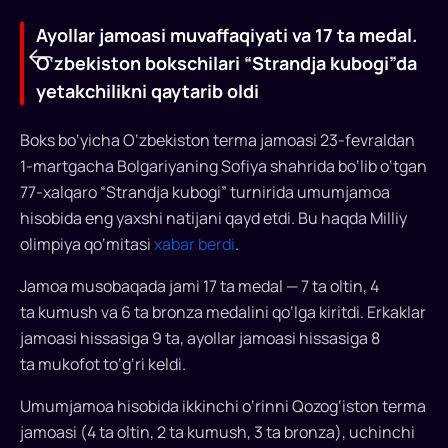
Ayollar jamoasi muvaffaqiyati va 17 ta medal.
O‘zbekiston bokschilari “Strandja kubogi”da
yetakchilikni qaytarib oldi
Boks bo‘yicha O‘zbekiston terma jamoasi 23-fevraldan
1-martgacha Bolgariyaning Sofiya shahrida bo‘lib o‘tgan
77-xalqaro “Strandja kubogi” turnirida umumjamoa
hisobida eng yaxshi natijani qayd etdi. Bu haqda Milliy
olimpiya qo‘mitasi
xabar berdi
.
Ayollar
Jamoa musobaqada jami 17 ta medal — 7 ta oltin, 4
jamoasi
ta kumush va 6 ta bronza medalini qo‘lga kiritdi. Erkaklar
jamoasi hissasiga 9 ta, ayollar jamoasi hissasiga 8
muvaffaqiyati
ta mukofot to‘g‘ri keldi.
va
Umumjamoa hisobida ikkinchi o‘rinni Qozog‘iston terma
17
jamoasi (4 ta oltin, 2 ta kumush, 3 ta bronza), uchinchi