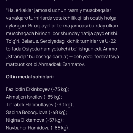
o‘tgan,
“kichik
“Ha, erkaklar jamoasi uchun rasmiy musobaqalar
jahon
va xalqaro turnirlarda yetakchilik qilish odatiy holga
chempionati”
aylangan. Biroq, ayollar terma jamoasi bunday ulkan
deb
musobaqada birinchi bor shunday natija qayd etishi.
ataladigan
To‘g‘ri, Belarus, Serbiyadagi kichik turnirlar va U-22
“Strandja
toifada Osiyoda ham yetakchi bo‘lishgan edi. Ammo
kubogi”da
„Strandja“ bu boshqa daraja”, — deb yozdi federatsiya
1-
matbuot kotibi Ahmadbek Eshmatov.
o‘rinni
egalladi.
Oltin medal sohiblari:
Ayollar
terma
Fazliddin Erkinboyev (-75 kg);
jamoasi
Akmaljon Isroilov (-85 kg);
natijasi
To‘rabek Habibullayev (-90 kg);
tarixiy
Sabina Boboqulova (-48 kg);
bo‘ldi:
Nigina O‘ktamova (-57 kg);
sportchi
Navbahor Hamidova (-65 kg);
qizlar