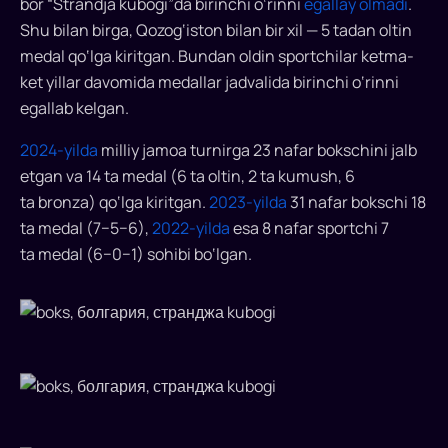
bor “Strandja kubogi”da birinchi o‘rinni
egallay olmadi
.
Shu bilan birga, Qozog‘iston bilan bir xil — 5 tadan oltin
medal qo‘lga kiritgan. Bundan oldin sportchilar ketma-
ket yillar davomida medallar jadvalida birinchi o‘rinni
egallab kelgan.
2024-yilda
milliy jamoa turnirga 23 nafar bokschini jalb
etgan va 14 ta medal (6 ta oltin, 2 ta kumush, 6
ta bronza) qo‘lga kiritgan.
2023-yilda
31 nafar bokschi 18
ta medal (7−5−6),
2022-yilda
esa 8 nafar sportchi 7
ta medal (6−0−1) sohibi bo‘lgan.