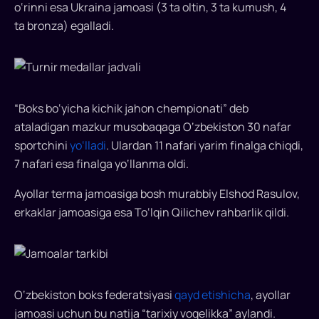
ta
o‘rinni esa Ukraina jamoasi (3 ta oltin, 3 ta kumush, 4
medal.
ta bronza) egalladi.
O‘zbekiston
bokschilari
“Strandja
“Boks bo‘yicha kichik jahon chempionati” deb
kubogi”da
ataladigan mazkur musobaqaga O‘zbekiston 30 nafar
yetakchilikni
sportchini
yo‘lladi
. Ulardan 11 nafari yarim finalga chiqdi,
7 nafari esa finalga yo‘llanma oldi.
qaytarib
oldi
Ayollar terma jamoasiga bosh murabbiy Elshod Rasulov,
erkaklar jamoasiga esa To‘lqin Qilichev rahbarlik qildi.
Boks
bo‘yicha
O‘zbekiston
termasi
Bolgariyada
O‘zbekiston boks federatsiyasi
qayd etishicha
, ayollar
bo‘lib
jamoasi uchun bu natija “tarixiy voqelikka” aylandi.