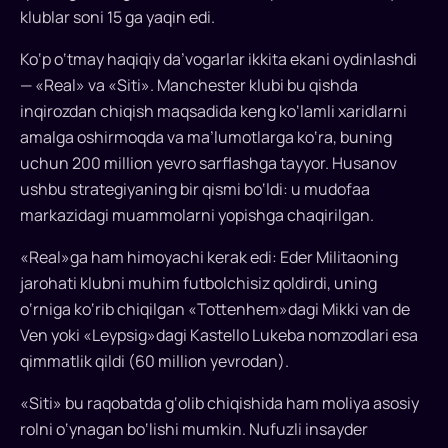
klublar soni 15 ga yaqin edi.
qiluvchi
shartnomani
Ko‘p o‘tmay haqiqiy da’vogarlar ikkita ekani oydinlashdi
imzolashgan...
— «Real» va «Siti». Manchester klubi bu qishda
inqirozdan chiqish maqsadida keng ko‘lamli xaridlarni
amalga oshirmoqda va ma’lumotlarga ko‘ra, buning
uchun 200 million yevro sarflashga tayyor. Husanov
ushbu strategiyaning bir qismi bo‘ldi: u mudofaa
markazidagi muammolarni yopishga chaqirilgan.
«Real»ga ham himoyachi kerak edi: Eder Militaoning
jarohati klubni muhim futbolchisiz qoldirdi, uning
o‘rniga ko‘rib chiqilgan «Tottenhem»dagi Mikki van de
Ven yoki «Leypsig»dagi Kastello Lukeba nomzodlari esa
qimmatlik qildi (60 million yevrodan).
«Siti» bu raqobatda g‘olib chiqishida ham moliya asosiy
rolni o‘ynagan bo‘lishi mumkin. Nufuzli insayder