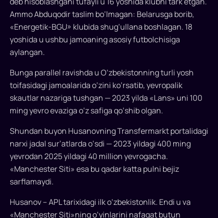
deb hisoblashgani tufayli u 16 yoshida klubni tark etgan.
Ammo Abduqodir taslim bo‘lmagan: Belarusga borib,
«Energetik-BGU» klubida shug‘ullana boshlagan. 18
yoshida u ushbu jamoaning asosiy futbolchisiga
aylangan.
Bunga parallel ravishda u O‘zbekistonning turli yosh
toifasidagi jamoalarida o‘zini ko‘rsatib, yevropalik
skautlar nazariga tushgan — 2023 yilda «Lans» uni 100
ming yevro evaziga o‘z safiga qo‘shib olgan.
Shundan buyon Husanovning Transfermarkt portalidagi
narxi jadal sur’atlarda o‘sdi — 2023 yildagi 400 ming
yevrodan 2025 yildagi 40 million yevrogacha.
«Manchester Siti» esa bu qadar katta pulni bejiz
sarflamaydi.
Husanov – APL tarixidagi ilk o‘zbekistonlik. Endi u va
«Manchester Siti»ning o‘yinlarini nafaqat butun