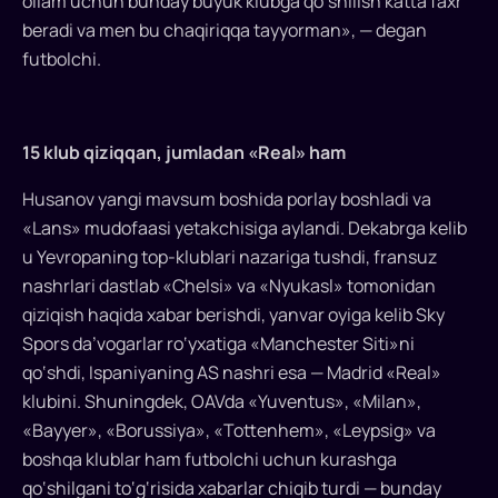
oilam uchun bunday buyuk klubga qo‘shilish katta faxr
ro‘y
beradi va men bu chaqiriqqa tayyorman», — degan
berdi.
futbolchi.
O‘zbekistonlik
20
yoshli
himoyachi
15 klub qiziqqan, jumladan «Real» ham
Abduqodir
Husanov yangi mavsum boshida porlay boshladi va
Husanov
nihoyat
«Lans» mudofaasi yetakchisiga aylandi. Dekabrga kelib
«Manchester
u Yevropaning top-klublari nazariga tushdi, fransuz
Siti»
nashrlari dastlab «Chelsi» va «Nyukasl» tomonidan
futbolchisiga
qiziqish haqida xabar berishdi, yanvar oyiga kelib Sky
aylandi.
Spors da’vogarlar ro‘yxatiga «Manchester Siti»ni
Tomonlar
qo‘shdi, Ispaniyaning AS nashri esa — Madrid «Real»
2029
klubini. Shuningdek, OAVda «Yuventus», «Milan»,
yil
«Bayyer», «Borussiya», «Tottenhem», «Leypsig» va
yoziga
boshqa klublar ham futbolchi uchun kurashga
qadar
qo‘shilgani to‘g‘risida xabarlar chiqib turdi — bunday
amal