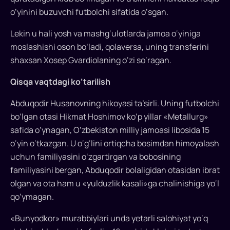
o‘yinini buzuvchi futbolchi sifatida o‘sgan.
Lekin u hali yosh va mashg‘ulotlarda jamoa o‘yiniga
moslashishi oson bo‘ladi, qolaversa, uning transferini
shaxsan Xosep Gvardiolaning o‘zi so‘ragan.
Qisqa vaqtdagi ko‘tarilish
Abduqodir Husanovning hikoyasi ta’sirli. Uning futbolchi
bo‘lgan otasi Hikmat Hoshimov ko‘p yillar «Metallurg»
safida o‘ynagan, O‘zbekiston milliy jamoasi libosida 15
o‘yin o‘tkazgan. U o‘g‘lini ortiqcha bosimdan himoyalash
uchun familiyasini o‘zgartirgan va bobosining
familiyasini bergan, Abduqodir bolaligidan otasidan ibrat
olgan va ota ham u «yulduzlik kasali»ga chalinishiga yo‘l
qo‘ymagan.
«Bunyodkor» murabbiylari unda yetarli salohiyat yo‘q