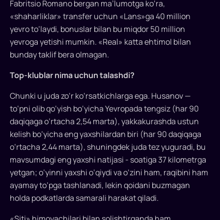
Fabritsio Romano bergan ma’lumotga ko‘ra,
«shaharliklar» transfer uchun «Lans»ga 40 million
yevro to‘laydi, bonuslar bilan bu miqdor 50 million
yevroga yetishi mumkin. «Real» katta ehtimol bilan
bunday taklif bera olmagan.
Top-klublar nima uchun talashdi?
Chunki u juda zo‘r ko‘rsatkichlarga ega. Husanov —
to‘pni olib qo‘yish bo‘yicha Yevropada tengsiz (har 90
daqiqaga o‘rtacha 2,54 marta), yakkakurashda ustun
kelish bo‘yicha eng yaxshilardan biri (har 90 daqiqaga
o‘rtacha 2,44 marta), shuningdek juda tez yuguradi, bu
mavsumdagi eng yaxshi natijasi - soatiga 37 kilometrga
yetgan; o‘yinni yaxshi o‘qiydi va o‘zini ham, raqibini ham
ayamay to‘pga tashlanadi, lekin qoidani buzmagan
holda podkatlarda samarali harakat qiladi.
«Siti» himoyachilari bilan solishtirganda ham