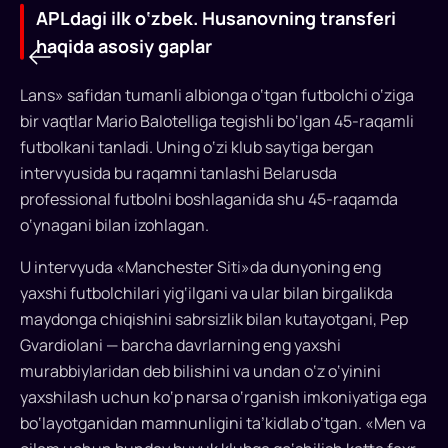
APLdagi ilk o‘zbek. Husanovning transferi
haqida asosiy gaplar
Lans» safidan tumanli albionga o‘tgan futbolchi o‘ziga
bir vaqtlar Mario Balotelliga tegishli bo‘lgan 45-raqamli
futbolkani tanladi. Uning o‘zi klub saytiga bergan
APLdagi
intervyusida bu raqamni tanlashi Belarusda
ilk
professional futbolni boshlaganida shu 45-raqamda
o‘zbek.
o‘ynagani bilan izohlagan.
Husanovning
U intervyuda «Manchester Siti»da dunyoning eng
transferi
yaxshi futbolchilari yig‘ilgani va ular bilan birgalikda
maydonga chiqishini sabrsizlik bilan kutayotgani, Pep
haqida
Gvardiolani — barcha davrlarning eng yaxshi
asosiy
murabbiylaridan deb bilishini va undan o‘z o‘yinini
gaplar
yaxshilash uchun ko‘p narsa o‘rganish imkoniyatiga ega
bo‘layotganidan mamnunligini ta’kidlab o‘tgan. «Men va
Bu