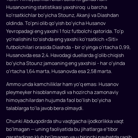
Husanovning statistikasi yaxshiroq: u barcha
ko‘rsatkichlar bo‘yicha Stounz, Akanji va Diashdan
oldinda. To‘pni olib qo‘yish bo‘yicha Husanov
Yevropadagi eng yaxshi 1 foiz futbolchi qatorida. To‘p
yo‘nalishini to‘sishda eng yaxshi ko‘rsatkich «Siti»
futbolchilari orasida Diashda - bir o‘yinga o‘rtacha 0,99,
Husanovda esa 2,4. Havodagi duellarda g‘olib chiqish
bo‘yicha Stounz jamoaning eng yaxshisi - har o‘yinda
o‘rtacha 1,64 marta, Husanovda esa 2,58 marta.
Ammo unda kamchiliklar ham yo‘q emas: Husanov
pleymeyker hisoblanmaydi va hozircha zamonaviy
himoyachilardan hujumda faol bo‘lish bo‘yicha
talablarga to‘la javob bera olmaydi.
Chunki Abduqodirda shu vaqtgacha ijodkorlikka vaqt
bo‘lmagan — uning faoliyatida bu jihatlarga e’tibor
qaratadigan klub bo‘lmagan va u birinchi navbatda raqib