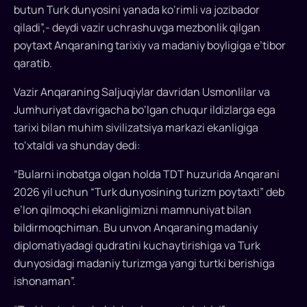
butun Turk dunyosini yanada ko‘rimli va jozibador
qiladi”,- deydi vazir uchrashuvga mezbonlik qilgan
poytaxt Anqaraning tarixiy va madaniy boyligiga e’tibor
qaratib.
Vazir Anqaraning Saljuqiylar davridan Usmonlilar va
Jumhuriyat davrigacha bo‘lgan chuqur ildizlarga ega
tarixi bilan muhim sivilizatsiya markazi ekanligiga
to‘xtaldi va shunday dedi:
“Bularni inobatga olgan holda TDT huzurida Anqarani
2026 yil uchun “Turk dunyosining turizm poytaxti” deb
e’lon qilmoqchi ekanligimizni mamnuniyat bilan
bildirmoqchiman. Bu unvon Anqaraning madaniy
diplomatiyadagi qudratini kuchaytirishiga va Turk
dunyosidagi madaniy turizmga yangi turtki berishiga
ishonaman”.