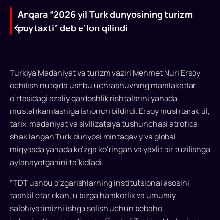
Anqara “2026 yil Turk dunyosining turizm
poytaxti” deb e’lon qilindi
Turkiya Madaniyat va turizm vaziri Mehmet Nuri Ersoy
ochilish nutqida ushbu uchrashuvning mamlakatlar
Anqara
o‘rtasidagi azaliy qardoshlik rishtalarini yanada
mustahkamlashiga ishonch bildirdi. Ersoy mushtarak til,
“2026
tarix, madaniyat va sivilizatsiya tushunchasi atrofida
yil
shakllangan Turk dunyosi mintaqaviy va global
Turk
miqyosda yanada ko‘zga ko‘ringan va yaxlit bir tuzilishga
aylanayotganini ta’kidladi.
dunyosining
turizm
“TDT ushbu o‘zgarishlarning institutsional asosini
tashkil etar ekan, u bizga hamkorlik va umumiy
poytaxti”
salohiyatimizni ishga solish uchun bebaho
deb