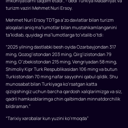
imkoniyatlarni taqdim etadi”, - dedi Turkiya Madaniyat va
e’lon
turizm vaziri Mehmet Nuri Ersoy.
qilindi
Mehmet Nuri Ersoy TDTga aʼzo davlatlar bilan turizm
aloqalari aniq maʼlumotlar bilan mustahkamlanganini
Anqarada
taʼkidlab, quyidagi maʼlumotlarga to‘xtalib o‘tdi:
Turkiy
Davlatlar
“2025 yilning dastlabki besh oyida Ozarbayjondan 317
Tashkiloti
ming, Qozog‘istondan 203 ming, Qirg‘izistondan 79
(TDT)
ming, O‘zbekistondan 215 ming, Vengriyadan 58 ming,
Turizm
Shimoliy Kipr Turk Respublikasidan 106 ming va butun
vazirlarining
Turkistondan 70 ming nafar sayyohni qabul qildik. Shu
10-
munosabat bilan Turkiyaga ko‘rsatgan katta
yig‘ilishi
bo‘lib
qiziqishingiz uchun barcha qardosh xalqlarimizga va siz,
o‘tdi.
qadrli hamkasblarimga chin qalbimdan minnatdorchilik
Yig‘ilishda
bildiraman.”
TDT
“Tarixiy xarobalar kun yuzini ko‘rmoqda”
Bosh
kotibi