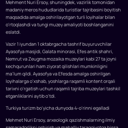
Mehment Nuri Ersoy, shuningdek, vazirlik tomonidan
Kubanichbek
madaniy meros hududlarida turistlar tajribasini boyitish
O‘muraliyev,
maqsadida amalga oshirilayotgan turli loyihalar bilan
Madaniyat
o‘rtoqlashdi va tungi muzey amaliyoti boshlanganini
va
turizm
eslatdi.
vaziri
Vazir 1 iyundan 1 oktabrgacha tashrif buyuruvchilar
Mehmet
Ayasofya masjidi, Galata minorasi, Efes antik shahri,
Nuri
Nemrut va Zeugma mozaika muzeylari kabi 27 ta joyni
Ersoy,
TDTga
kechqurunlari ham ziyorat qilishlari mumkinligini
a’zo
ma’lum qildi. Ayasofya va Efesda amalga oshirilgan
va
loyihalarga o‘xshab, yoshlarga raqamli kontent orqali
kuzatuvchi
tarixni o‘rgatish uchun raqamli tajriba muzeylari tashkil
davlatlardan
etganliklarini aytib o‘tdi.
delegatsiya
rahbarlari
Turkiya turizm bo‘yicha dunyoda 4-o‘rinni egalladi
hamda
Mehmet Nuri Ersoy, arxeologik qazishmalarning ilmiy
AK
samaradorlikni oshirish va mahalliy taraqqiyotga hissa