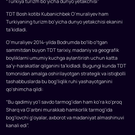
“Turkiya turizm bo‘yicha dunyo yetakchisi”
TDT Bosh kotibi Kubanichbek O‘muraliyev ham
Turkiyaning turizm bo‘yicha dunyo yetakchisi ekanini
ta’kidladi.
O‘muraliyev 2014-yilda Bodrumda boʻlib oʻtgan
sammitdan buyon TDT tarixiy, madaniy va geografik
boyliklarni umumiy kuchga aylantirish uchun katta
saʼy-harakatlar qilganini taʼkidladi. Bugungi kunda TDT
tomonidan amalga oshirilayotgan strategik va istiqbolli
tashabbuslarda bu bog‘liqlik ruhi yashayotganini
qo‘shimcha qildi:
“Bu qadimiy yo‘l savdo tarmog‘idan ham ko‘ra ko‘proq
Sharq va G‘arbni murakkab hamkorlik tarmog‘ida
bog‘lovchi g‘oyalar, axborot va madaniyat almashinuvi
kanali edi”.