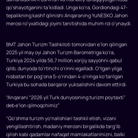
Partiya
raisi
qo‘shayotganini ta’kidladi. Unga ko‘ra, Gordiondagi 47-
o‘rinbosari
tepalikning kashf qilinishi Anqaraning YuNESKO Jahon
Kurshad
merosi ro‘yxatidagi joyini tanitishida muhim rol o‘ynaydi.
Zorlu
ishtirok
etdi...
BMT Jahon Turizm Tashkiloti tomonidan e’lon qilingan
2025 yil may oyi Jahon Turizm Barometriga ko‘ra,
Turkiya 2024 yilda 56,7 million xorijiy sayyohni qabul
qilib, dunyoda to‘rtinchi o‘rinni egalladi. O‘tgan yilga
nisbatan bir pog‘ona 5-o‘rindan 4-o‘ringa ko‘tarilgan
Turkiya bu sohada barqaror yuksalishini davom ettirdi.
“Anqarani “2026 yil Turk dunyosining turizm poytaxti”
deb e’lon qilmoqchimiz”
“Qo‘shma turizm yo’nalishlari tashkil etish, vizani
yengillashtirish, madaniy merosni birgalikda targ‘ib
qilish kabi qadamlar nafaqat mamlakatlarimizni, balki