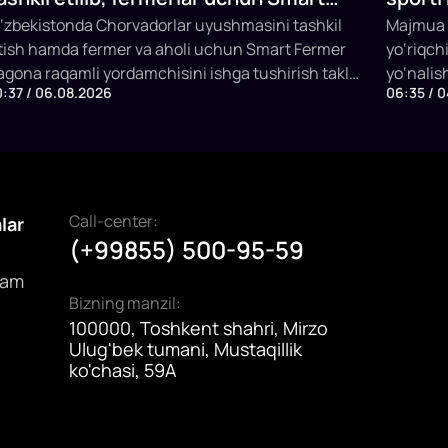
ermer sun’iy intellektli platformasi
‘zbekistonda Chorvadorlar uyushmasini tashkil
Majmua t
tish hamda fermer va aholi uchun Smart Fermer
yo‘riqch
shga tushiriladi
agona raqamli yordamchisini ishga tushirish taklif
yo‘nalis
0:37 / 06.08.2026
06:35 / 
tildi. Platforma chorva mollarini identifikatsiya
bir vaqt
ilish, veterinariya xizmatlari, sun’iy urug‘lantirish,
mashg‘ul
ubsidiya olish va SI asosida maslahat berish
imkoniya
mkonini yaratadi.
Call-center:
alar
(+99855) 500-95-59
dam
Bizning manzil:
100000, Toshkent shahri, Mirzo
Ulug'bek tumani, Mustaqillik
ko'chasi, 59A