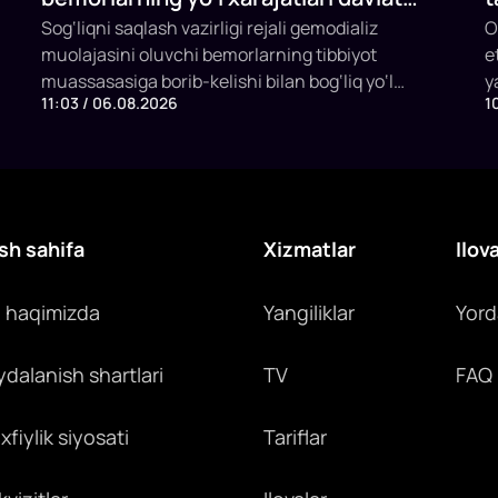
budjeti hisobidan qoplab berilishi
Sog‘liqni saqlash vazirligi rejali gemodializ
F
O
muolajasini oluvchi bemorlarning tibbiyot
e
mumkin
i
muassasasiga borib-kelishi bilan bog‘liq yo‘l
y
11:03 / 06.08.2026
1
xarajatlarini davlat budjeti hisobidan qoplashning
e
yangi mexanizmini joriy etish taklifi bilan
q
chiqmoqda.
s
i
sh sahifa
Xizmatlar
Ilov
z haqimizda
Yangiliklar
Yor
ydalanish shartlari
TV
FAQ
fiylik siyosati
Tariflar