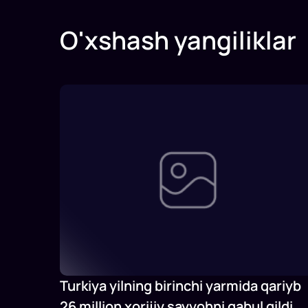
O'xshash yangiliklar
Turkiya yilning birinchi yarmida qariyb
26 million xorijiy sayyohni qabul qildi