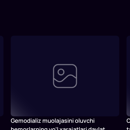
Gemodializ muolajasini oluvchi
O
bemorlarning yo‘l xarajatlari davlat
t