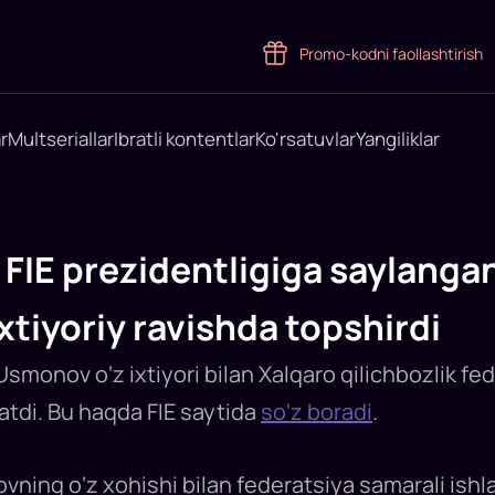
Promo-kodni faollashtirish
r
Multseriallar
Ibratli kontentlar
Ko'rsatuvlar
Yangiliklar
FIE prezidentligiga saylangan
ixtiyoriy ravishda topshirdi
Usmonov o‘z ixtiyori bilan Xalqaro qilichbozlik fe
tatdi. Bu haqda FIE saytida
so‘z boradi
.
ovning o‘z xohishi bilan federatsiya samarali ish