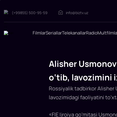
(+99855) 500-95-59
info@biztv.uz
Filmlar
Seriallar
Telekanallar
Radio
Multfilmla
Alisher
Usmonov
FIE
prezidentligiga
Alisher Usmonov 
saylanganidan
biroz
vaqt
o‘tib, lavozimini 
o‘tib,
lavozimini
Rossiyalik tadbirkor Alisher 
ixtiyoriy
ravishda
lavozimidagi faoliyatini to‘x
topshirdi
30
noyabr
kuni
«FIE Ijroiya qo‘mitasi Usmon
Xalqaro