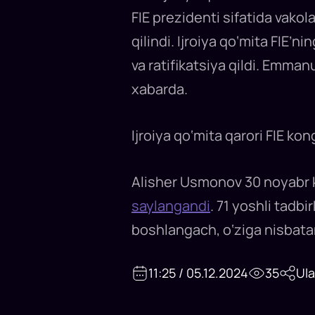
qilichbozlik
FIE prezidenti sifatida vakol
federatsiyasi
rahbarligi
uchun
qilindi. Ijroiya qo‘mita FIE’
saylovlarda
g‘alaba
va ratifikatsiya qildi. Emman
qozongan
rossiyalik
tadbirkor
xabarda.
Alisher
Usmonov
«federatsiya
samarali
Ijroiya qo‘mita qarori FIE ko
ishlashini
ta’minlash
maqsadida»
shunday
qaror
Alisher Usmonov 30 noyabr ku
qabul
qilgan...
saylangandi
. 71 yoshli tadb
boshlangach, o‘ziga nisbatan
11:25 / 05.12.2024
35
Ul