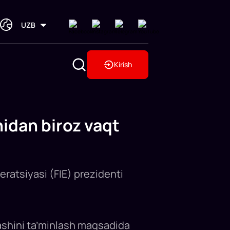
UZB
Kirish
idan biroz vaqt
deratsiyasi (FIE) prezidenti
lashini ta’minlash maqsadida