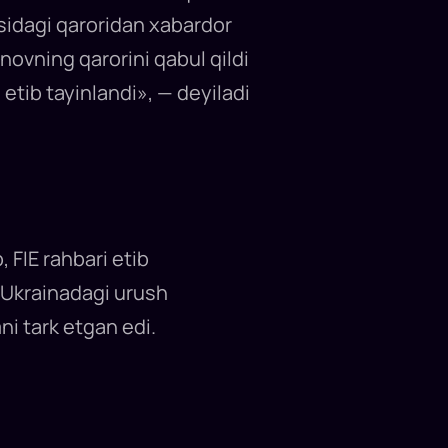
rasidagi qaroridan xabardor
onovning qarorini qabul qildi
etib tayinlandi», — deyiladi
 FIE rahbari etib
. Ukrainadagi urush
ni tark etgan edi.