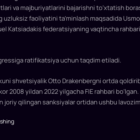
atlari va majburiyatlarini bajarishni to‘xtatish bo
ning uzluksiz faoliyatini ta’minlash maqsadida Usm
uel Katsiadakis federatsiyaning vaqtincha rahbari 
ngressiga ratifikatsiya uchun taqdim etiladi.
ni shvetsiyalik Otto Drakenbergni ortda qoldirib,
irkor 2008 yildan 2022 yilgacha FIE rahbari bo‘lgan
 joriy qilingan sanksiyalar ortidan ushbu lavozim
ashing