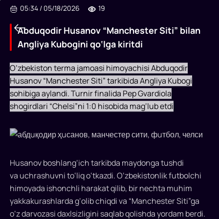
05:34
/
05/18/2026
19
Abduqodir Husanov “Manchester Siti” bilan
Angliya Kubogini qo‘lga kiritdi
O‘zbekiston terma jamoasi himoyachisi Abduqodir
Husanov “Manchester Siti” tarkibida Angliya Kubogi
Abduqodir
sohibiga aylandi. Turnir finalida Pep Gvardiola
Husanov
shogirdlari “Chelsi”ni 1:0 hisobida mag‘lub etdi
.
“Manchester
Siti”
bilan
Husanov boshlang‘ich tarkibda maydonga tushdi
Angliya
va uchrashuvni to‘liq o‘tkazdi. O‘zbekistonlik futbolchi
Kubogini
himoyada ishonchli harakat qilib, bir nechta muhim
yakkakurashlarda g‘olib chiqdi va “Manchester Siti”ga
qo‘lga
o‘z darvozasi daxlsizligini saqlab qolishda yordam berdi.