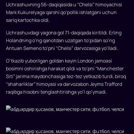
kiritdi
Uchrashuvning 56-daqiqasida u “Chelsi” himoyachisi
Mark Kukurelyaga qarshi qo‘pollik ishlatgani uchun
Abduqodir
sariq kartochka oldi.
Husanov
Angliya
Uchrashuvdagi yagona gol 71-daqiqada kiritildi. Erling
Kubogida
Holandning o‘ng qanotdan uzatgan to‘pidan so‘ng
g‘olib
Antuan Semeno to‘pni “Chelsi” darvozasiga yo‘lladi.
chiqqan
ilk
O‘tkazib yuborilgan goldan keyin London jamoasi
o‘zbekistonlik
bosimni oshirishga harakat qildi va to‘pni “Manchester
futbolchiga
Siti” jarima maydonchasiga tez-tez yetkazib turdi, biroq
aylandi.
“shaharliklar” himoyasi va darvozabon Jeyms Trafford
“Manchester
raqibga hisobni tenglashtirishga yo‘l qo‘ymadi.
Siti”
turnir
finalida
“Chelsi”ni
mag‘lub
etdi,