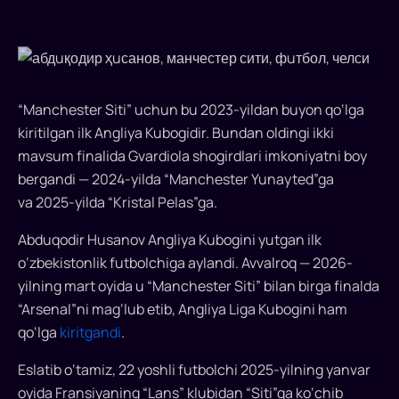
futbolchining
o‘zi
esa
uchrashuvda
to‘liq
“Manchester Siti” uchun bu 2023-yildan buyon qo‘lga
harakat
kiritilgan ilk Angliya Kubogidir. Bundan oldingi ikki
qildi.
Bu
mavsum finalida Gvardiola shogirdlari imkoniyatni boy
o‘zbekistonlik
bergandi — 2024-yilda “Manchester Yunayted”ga
himoyachi
va 2025-yilda “Kristal Pelas”ga.
uchun
Abduqodir Husanov Angliya Kubogini yutgan ilk
Liga
Kubogidagi
o‘zbekistonlik futbolchiga aylandi. Avvalroq — 2026-
g‘alabadan
yilning mart oyida u “Manchester Siti” bilan birga finalda
keyin
“Arsenal”ni mag‘lub etib, Angliya Liga Kubogini ham
joriy
qo‘lga
kiritgandi
.
mavsumdagi
ikkinchi
Eslatib o‘tamiz, 22 yoshli futbolchi 2025-yilning yanvar
sovrin
oyida Fransiyaning “Lans” klubidan “Siti”ga ko‘chib