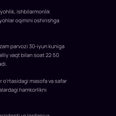
yohlik, ishbilarmonlik
yohlar oqimini oshirishga
azam parvozi 30-iyun kuniga
lliy vaqt bilan soat 22:50
di.
r o‘rtasidagi masofa va safar
alardagi hamkorlikni
ezidenti va Iordaniya