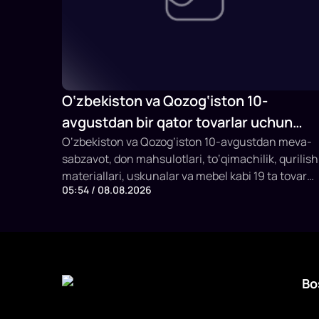
O‘zbekiston va Qozog‘iston 10-
avgustdan bir qator tovarlar uchun
savdodagi to‘siqlarni bekor qiladi
O‘zbekiston va Qozog‘iston 10-avgustdan meva-
sabzavot, don mahsulotlari, to‘qimachilik, qurilish
materiallari, uskunalar va mebel kabi 19 ta tovar
05:54 / 08.08.2026
guruhi uchun tarif va notarif cheklovlarni bekor
qilishga kelishdi. SSP raisi Davron Vahobov bu
qarorni biznesning ko‘p yillik murojaatlariga javob
deb atadi.
Bo