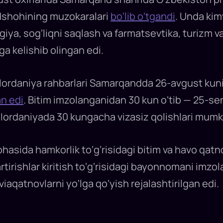
dshohining muzokaralari
bo‘lib o‘tgandi
. Unda kim
ologiya, sog‘liqni saqlash va farmatsevtika, turizm
a kelishib olingan edi.
ordaniya rahbarlari Samarqandda 26-avgust kuni v
n edi
. Bitim imzolanganidan 30 kun o‘tib — 25-s
r Iordaniyada 30 kungacha vizasiz qolishlari mumk
asida hamkorlik to‘g‘risidagi bitim va havo qatnov
tirishlar kiritish to‘g‘risidagi bayonnomani imz
aqatnovlarni yo‘lga qo‘yish rejalashtirilgan edi.