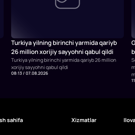
Turkiya yilning birinchi yarmida qariyb
G
26 million xorijiy sayyohni qabul qildi
b
Turkiya yilning birinchi yarmida qariyb 26 million
b
S
xorijiy sayyohni qabul qildi
m
08:13 / 07.08.2026
m
1
x
y
c
sh sahifa
Xizmatlar
Ilov