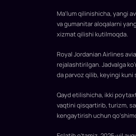
Ma’lum qilinishicha, yangi a
va gumanitar aloqalarni yang
xizmat qilishi kutilmoqda.
Royal Jordanian Airlines av
rejalashtirilgan. Jadvalga k
da parvoz qilib, keyingi kun
Qayd etilishicha, ikki poyta
vaqtini qisqartirib, turizm,
kengaytirish uchun qo‘shimc
Eslatib o‘tamiz, 2025-yil av