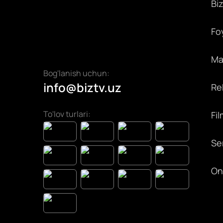
Bi
Fo
Max
Bog'lanish uchun:
info@biztv.uz
Rek
To'lov turlari:
Fil
Ser
On