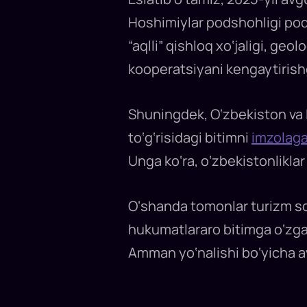
Hoshimiylar podshohligi po
“aqlli” qishloq xo‘jaligi, ge
kooperatsiyani kengaytirishg
Shuningdek, O‘zbekiston va I
to‘g‘risidagi bitimni
imzolaga
Unga ko‘ra, o‘zbekistonlikla
O‘shanda tomonlar turizm soh
hukumatlararo bitimga o‘zgar
Amman yo‘nalishi bo‘yicha avi