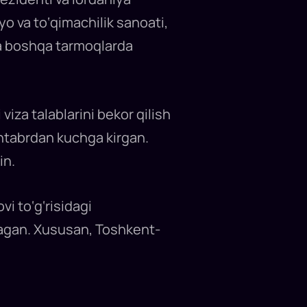
yo va to‘qimachilik sanoati,
 va boshqa tarmoqlarda
iza talablarini bekor qilish
entabrdan kuchga kirgan.
in.
i to‘g‘risidagi
olagan. Xususan, Toshkent-