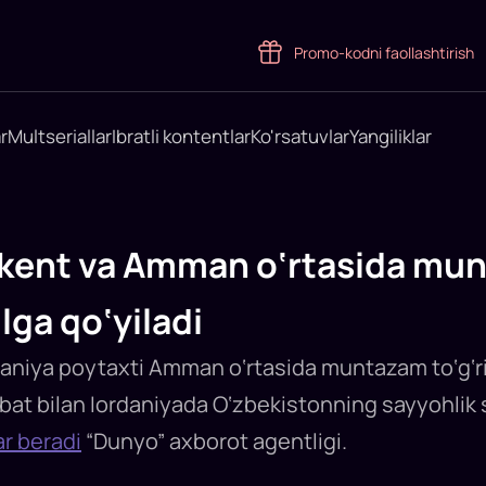
Promo-kodni faollashtirish
r
Multseriallar
Ibratli kontentlar
Ko'rsatuvlar
Yangiliklar
kent va Amman o‘rtasida mu
lga qo‘yiladi
aniya poytaxti Amman o‘rtasida muntazam to‘g‘rid
abat bilan Iordaniyada O‘zbekistonning sayyohlik
r beradi
“Dunyo” axborot agentligi.