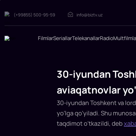
(+99855) 500-95-59
info@biztv.uz
Filmlar
Seriallar
Telekanallar
Radio
Multfilmla
30-
iyundan
Toshkent
va
Amman
30-iyundan Tosh
o‘rtasida
muntazam
aviaqatnovlar
aviaqatnovlar yo‘
yo‘lga
qo‘yiladi
30-iyundan Toshkent va Iord
30-
iyundan
yo‘lga qo‘yiladi. Shu munos
Royal
Jordanian
Airlines
taqdimot o‘tkazildi, deb
xaba
Toshkent
va
Amman