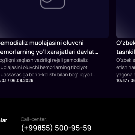
emodializ muolajasini oluvchi
O‘zbek
emorlarning yo‘l xarajatlari davlat
tashki
udjeti hisobidan qoplab berilishi
og‘liqni saqlash vazirligi rejali gemodializ
Fermer
O‘zbekis
uolajasini oluvchi bemorlarning tibbiyot
etish h
mumkin
ishga t
uassasasiga borib-kelishi bilan bog‘liq yo‘l
yagona r
1:03 / 06.08.2026
10:37 / 0
arajatlarini davlat budjeti hisobidan qoplashning
etildi. P
angi mexanizmini joriy etish taklifi bilan
qilish, v
hiqmoqda.
subsidiy
imkonini
Call-center:
alar
(+99855) 500-95-59