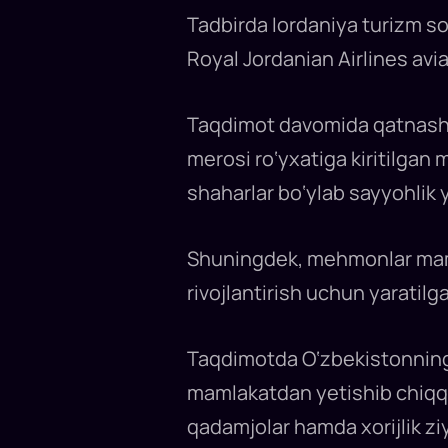
o‘rtasida
Tadbirda Iordaniya turizm so
muntazam
to‘g‘ridan-
to‘g‘ri
Royal Jordanian Airlines avia
aviaqatnovlarni
yo‘lga
qo‘yadi.
Yangi
Taqdimot davomida qatnashc
reysni
ochish
bo‘yicha
merosi ro‘yxatiga kiritilgan 
kelishuvga
2025-
shaharlar bo‘ylab sayyohlik y
yil
avgustida
Samarqandda
O‘zbekiston
va
Shuningdek, mehmonlar mamla
Iordaniya
rahbarlari
rivojlantirish uchun yaratilg
muzokaralari
chog‘ida
erishilgan
edi.
Taqdimotda O‘zbekistonning z
mamlakatdan yetishib chiqq
qadamjolar hamda xorijlik zi