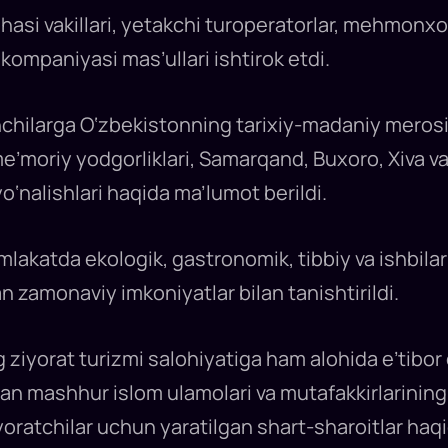
hasi vakillari, yetakchi turoperatorlar, mehmonx
kompaniyasi mas’ullari ishtirok etdi.
hilarga O‘zbekistonning tarixiy-madaniy meros
me’moriy yodgorliklari, Samarqand, Buxoro, Xiva va
o‘nalishlari haqida ma’lumot berildi.
katda ekologik, gastronomik, tibbiy va ishbilar
an zamonaviy imkoniyatlar bilan tanishtirildi.
iyorat turizmi salohiyatiga ham alohida e’tibor 
an mashhur islom ulamolari va mutafakkirlarinin
yoratchilar uchun yaratilgan shart-sharoitlar ha