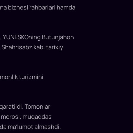
ona biznesi rahbarlari hamda
i, YUNESKOning Butunjahon
 Shahrisabz kabi tarixiy
monlik turizmini
qaratildi. Tomonlar
g merosi, muqaddas
qida ma’lumot almashdi.