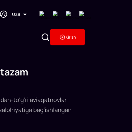
UZB
Kirish
ntazam
an-to‘g‘ri aviaqatnovlar
 salohiyatiga bag‘ishlangan