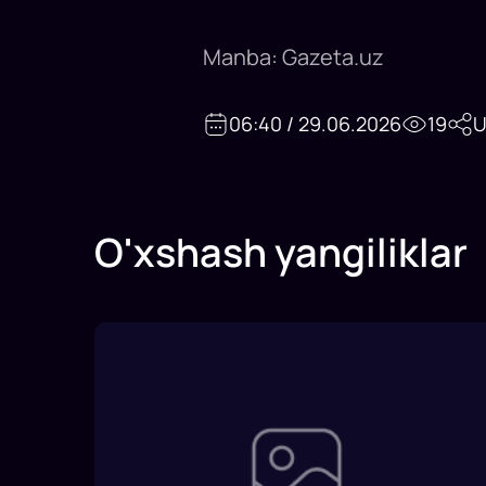
Manba: Gazeta.uz
06:40 / 29.06.2026
19
U
O'xshash yangiliklar