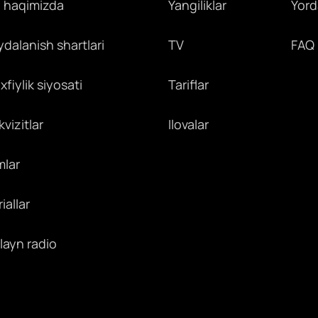
z haqimizda
Yangiliklar
Yor
ydalanish shartlari
TV
FAQ
fiylik siyosati
Tariflar
vizitlar
Ilovalar
mlar
iallar
layn radio