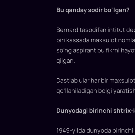
Bu qanday sodir bo’lgan?
Bernard tasodifan intitut d
biri kassada maxsulot nomlar
so’ng aspirant bu fikrni hay
qilgan.
Dastlab ular har bir maxsulo
qo’llaniladigan belgi yaratis
Dunyodagi birinchi shtrix
1949-yilda dunyoda birinchi