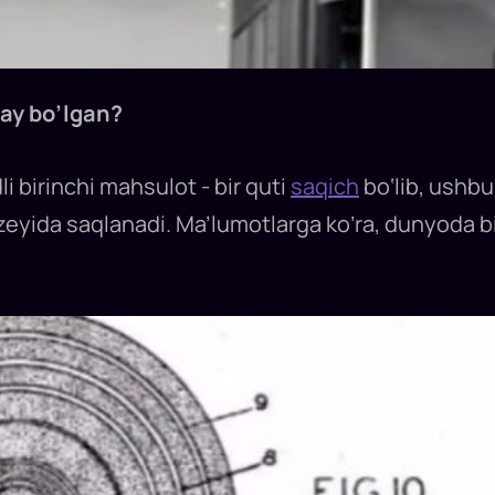
day bo’lgan?
li birinchi mahsulot - bir quti
saqich
bo‘lib, ushbu
eyida saqlanadi. Ma’lumotlarga ko’ra, dunyoda bi