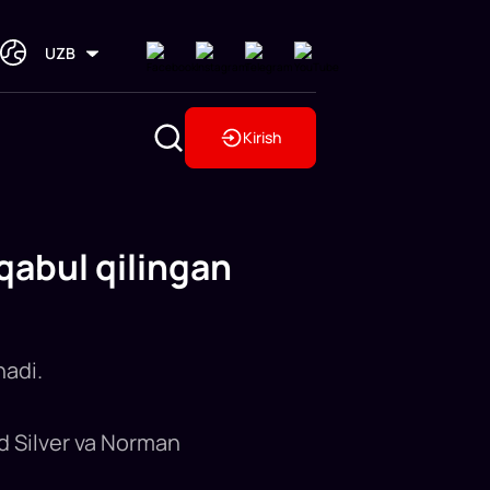
UZB
Kirish
qabul qilingan
nadi.
rd Silver va Norman