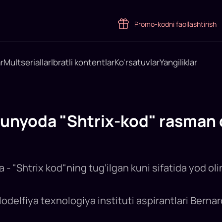
Promo-kodni faollashtirish
r
Multseriallar
Ibratli kontentlar
Ko'rsatuvlar
Yangiliklar
dunyoda "Shtrix-kod" rasman 
- "Shtrix kod"ning tug‘ilgan kuni sifatida yod oli
ilodelfiya texnologiya instituti aspirantlari Berna