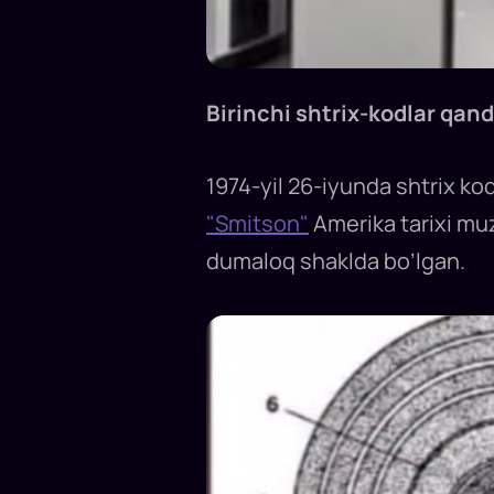
Birinchi shtrix-kodlar qan
1974-yil 26-iyunda shtrix kod
"Smitson"
Amerika tarixi muz
dumaloq shaklda bo’lgan.