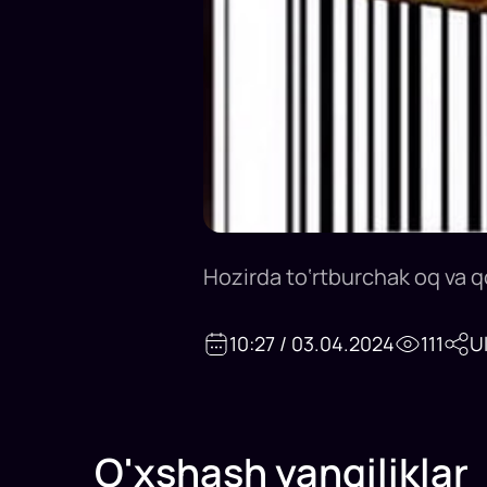
Hozirda to‘rtburchak oq va q
10:27 / 03.04.2024
111
U
O'xshash yangiliklar