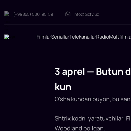
(+99855) 500-95-59
info@biztv.uz
Filmlar
Seriallar
Telekanallar
Radio
Multfilmla
3
aprel
—
Butun
3 aprel — Butun 
dunyoda
"Shtrix-
kod"
kun
rasman
qabul
O‘sha kundan buyon, bu sana 
qilingan
kun
1973-
yil
Shtrix kodni yaratuvchilari F
3-
aprel
Woodland bo’lgan.
kuni