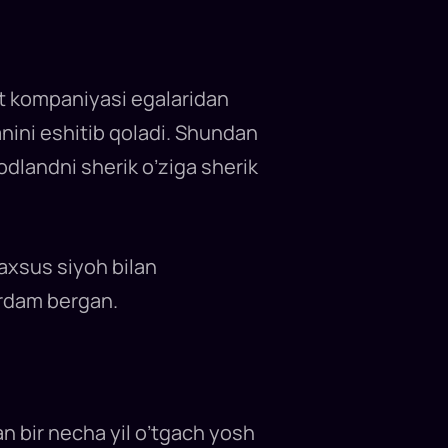
at kompaniyasi egalaridan
anini eshitib qoladi. Shundan
odlandni sherik o’ziga sherik
maxsus siyoh bilan
yordam bergan.
n bir necha yil o’tgach yosh