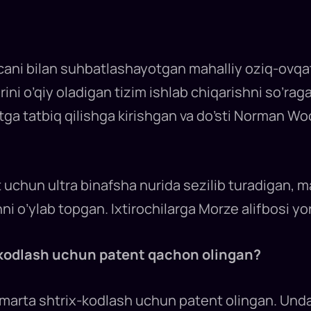
ecani bilan suhbatlashayotgan mahalliy oziq-ovq
ini o’qiy oladigan tizim ishlab chiqarishni so’rag
otga tatbiq qilishga kirishgan va do’sti Norman Wo
t uchun ultra binafsha nurida sezilib turadigan, 
hni o’ylab topgan. Ixtirochilarga Morze alifbosi 
-kodlash uchun patent qachon olingan?
 marta shtrix-kodlash uchun patent olingan. Unda