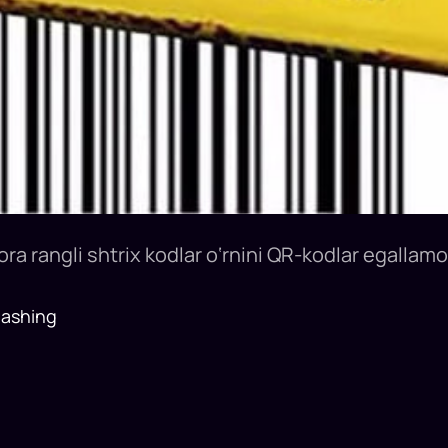
ora rangli shtrix kodlar o‘rnini QR-kodlar egallam
lashing