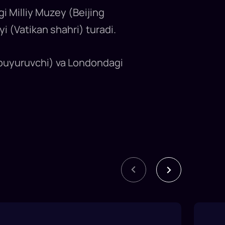
gi Milliy Muzey (Beijing
yi (Vatikan shahri) turadi.
f buyuruvchi) va Londondagi