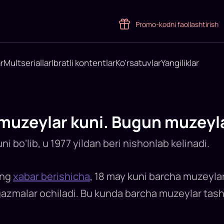
Promo-kodni faollashtirish
r
Multseriallar
Ibratli kontentlar
Ko'rsatuvlar
Yangiliklar
 muzeylar kuni. Bugun muzeyla
i bo‘lib, u 1977 yildan beri nishonlab kelinadi.
ing
xabar berishicha
, 18 may kuni barcha muzeyla
‘rgazmalar ochiladi. Bu kunda barcha muzeylar tas