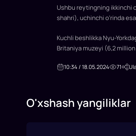
Ushbu reytingning ikkinchi o‘
shahri), uchinchi o‘rinda esa
Kuchli beshlikka Nyu-Yorkdag
Britaniya muzeyi (6,2 milli
10:34 / 18.05.2024
71
Ul
O'xshash yangiliklar