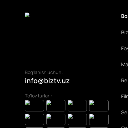
Bo
Bi
Fo
Max
Bog'lanish uchun:
info@biztv.uz
Rek
To'lov turlari:
Fil
Ser