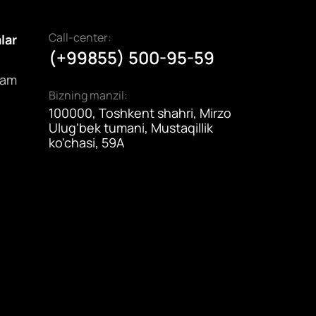
mkonini yaratadi.
Call-center:
alar
(+99855) 500-95-59
dam
Bizning manzil:
100000, Toshkent shahri, Mirzo
Ulug'bek tumani, Mustaqillik
ko'chasi, 59A