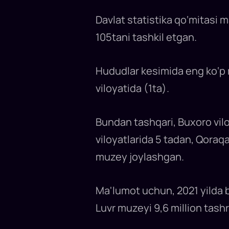
muzeylariga
kirish
Davlat statistika qo‘mitasi 
bepul...
105tani tashkil etgan.
Hududlar kesimida eng ko‘p 
viloyatida (1ta).
Bundan tashqari, Buxoro vilo
viloyatlarida 5 tadan, Qora
muzey joylashgan.
Ma'lumot uchun, 2021 yilda 
Luvr muzeyi 9,6 million tashr