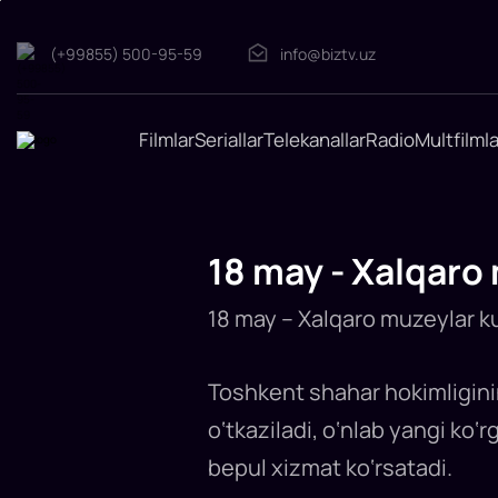
(+99855) 500-95-59
info@biztv.uz
18
may
Filmlar
Seriallar
Telekanallar
Radio
Multfilmla
-
Xalqaro
muzeylar
kuni.
Bugun
18 may - Xalqaro
muzeylarga
kirish
tekin
18 may – Xalqaro muzeylar kun
Bugun,
18
may
Toshkent shahar hokimligin
-
Xalqaro
o‘tkaziladi, o‘nlab yangi ko
muzeylar
kuni.
An'anaga
bepul xizmat ko‘rsatadi.
muvofiq,
Toshkent