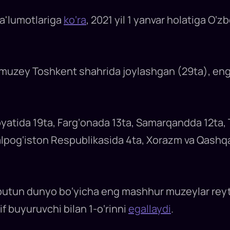
ma'lumotlariga
ko‘ra
, 2021 yil 1 yanvar holatiga O‘
muzey Toshkent shahrida joylashgan (29ta), eng
yatida 19ta, Farg‘onada 13ta, Samarqandda 12ta, 
qalpog‘iston Respublikasida 4ta, Xorazm va Qashq
butun dunyo bo‘yicha eng mashhur muzeylar reyti
if buyuruvchi bilan 1-o‘rinni
egallaydi
.