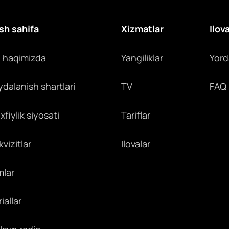
i
sh sahifa
Xizmatlar
Ilov
z haqimizda
Yangiliklar
Yor
ydalanish shartlari
TV
FAQ
fiylik siyosati
Tariflar
vizitlar
Ilovalar
mlar
iallar