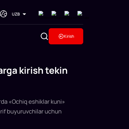
UZB
Kirish
rga kirish tekin
rda «Ochiq eshiklar kuni»
hrif buyuruvchilar uchun