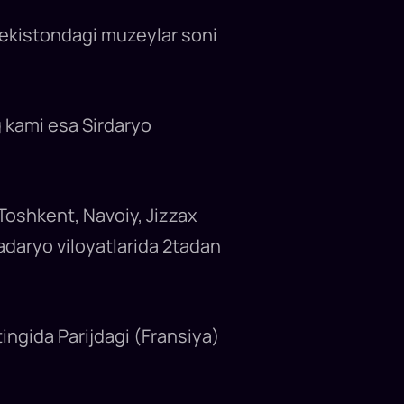
zbekistondagi muzeylar soni
 kami esa Sirdaryo
Toshkent, Navoiy, Jizzax
adaryo viloyatlarida 2tadan
ngida Parijdagi (Fransiya)