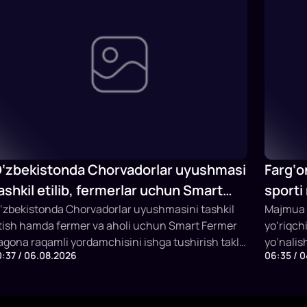
‘zbekistonda Chorvadorlar uyushmasi
Farg‘o
ashkil etilib, fermerlar uchun Smart
sporti
ermer sun’iy intellektli platformasi
‘zbekistonda Chorvadorlar uyushmasini tashkil
Majmua t
tish hamda fermer va aholi uchun Smart Fermer
yo‘riqch
shga tushiriladi
agona raqamli yordamchisini ishga tushirish taklif
yo‘nalis
0:37 / 06.08.2026
06:35 / 
tildi. Platforma chorva mollarini identifikatsiya
bir vaqt
ilish, veterinariya xizmatlari, sun’iy urug‘lantirish,
mashg‘ul
ubsidiya olish va SI asosida maslahat berish
imkoniya