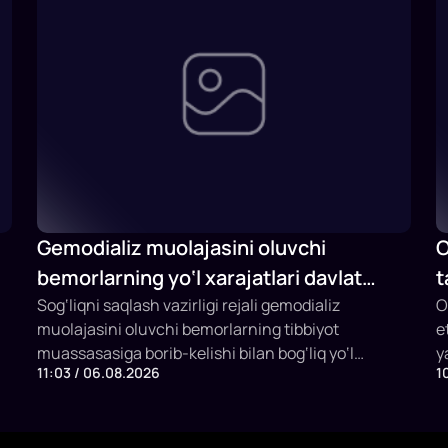
Gemodializ muolajasini oluvchi
O
bemorlarning yo‘l xarajatlari davlat
t
budjeti hisobidan qoplab berilishi
Sog‘liqni saqlash vazirligi rejali gemodializ
F
O
muolajasini oluvchi bemorlarning tibbiyot
e
mumkin
i
muassasasiga borib-kelishi bilan bog‘liq yo‘l
y
11:03 / 06.08.2026
1
xarajatlarini davlat budjeti hisobidan qoplashning
e
yangi mexanizmini joriy etish taklifi bilan
q
chiqmoqda.
s