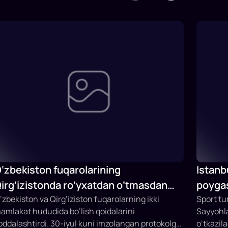
‘zbekiston fuqarolarining
Istanb
irg‘izistonda ro‘yxatdan o‘tmasdan
poygas
o‘lish muddati 15 kungacha uzaytirildi
‘zbekiston va Qirg‘iziston fuqarolarning ikki
Sport tu
amlakat hududida bo‘lish qoidalarini
Sayyohla
oddalashtirdi. 30-iyul kuni imzolangan protokolga
o‘tkazil