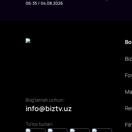
06:35 / 04.08.2026
bir vaqtning o‘zida 20 nafargacha sportchi va
mashg‘ulot ishtirokchilarini qabul qilish
imkoniyatiga ega.
Bo
Bi
Fo
Max
Bog'lanish uchun:
info@biztv.uz
Rek
To'lov turlari:
Fil