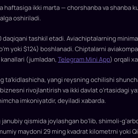
 haftasiga ikki marta — chorshanba va shanba kun
ga oshiriladi.
0 daqiqani tashkil etadi. Aviachiptalarning minima
so‘m yoki $124) boshlanadi. Chiptalarni aviakomp
kanallari (jumladan,
Telegram Mini App
) orqali x
ng ta’kidlashicha, yangi reysning ochilishi shunch
iznesni rivojlantirish va ikki davlat o‘rtasidagi ya
mcha imkoniyatdir, deyiladi xabarda.
g janubiy qismida joylashgan bo‘lib, shimoli-g‘ar
umiy maydoni 29 ming kvadrat kilometrni yoki Qi