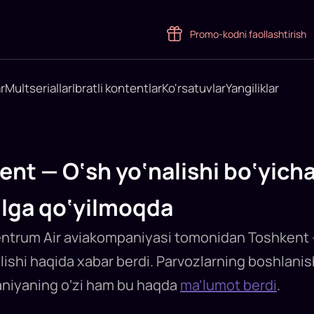
Promo-kodni faollashtirish
r
Multseriallar
Ibratli kontentlar
Ko'rsatuvlar
Yangiliklar
ent — O‘sh yo‘nalishi bo‘yic
‘lga qo‘yilmoqda
 Centrum Air aviakompaniyasi tomonidan Toshkent 
ishi haqida xabar berdi. Parvozlarning boshlanishi
niyaning o‘zi ham bu haqda
ma’lumot berdi
.