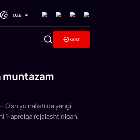
UZB
Kirish
ha muntazam
— O‘sh yo‘nalishida yangi
 1-aprelga rejalashtirilgan,