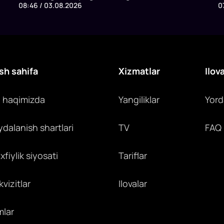
08:46 / 03.08.2026
0
yoki to'lovingiz qaytariladi.
m
h
o
u
sh sahifa
Xizmatlar
Ilov
z haqimizda
Yangiliklar
Yor
ydalanish shartlari
TV
FAQ
fiylik siyosati
Tariflar
vizitlar
Ilovalar
mlar