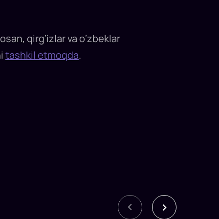
san, qirg‘izlar va o‘zbeklar
ni
tashkil etmoqda
.