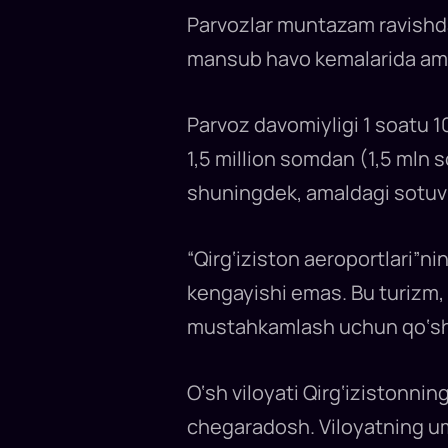
—
O‘sh
Parvozlar muntazam ravishda
yo‘nalishida
yangi
mansub havo kemalarida amal
muntazam
reysni
ishga
tushirmoqda.
Parvozlar
Parvoz davomiyligi 1 soatu 1
haftada
ikki
1,5 million somdan (1,5 mln 
marta
amalga
oshadi,
shuningdek, amaldagi sotuv 
uning
davomiyligi
1
soatu
10
“Qirg‘iziston aeroportlari”ni
daqiqani
tashkil
kengayishi emas. Bu turizm, b
etadi.
Minimal
mustahkamlash uchun qo‘shi
narxi
1,5
mln
so‘mdan
boshlanadi.
O‘sh viloyati Qirg‘izistonnin
chegaradosh. Viloyatning um