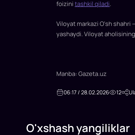
foizini
tashkil qiladi
.
Viloyat markazi O‘sh shahri —
yashaydi. Viloyat aholisining
Manba: Gazeta.uz
06:17 / 28.02.2026
12
Ul
O'xshash yangiliklar