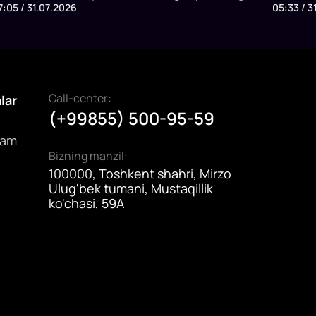
7:05 / 31.07.2026
05:33 / 3
uvofiq, ikki davlat fuqarolari qo‘shni mamlakat
imkoniya
ududida doimiy yoki vaqtinchalik ro‘yxatdan
‘tmasdan bo‘lish muddati 5 kundan 15 kungacha
zaytirildi.
Call-center:
alar
(+99855) 500-95-59
dam
Bizning manzil:
100000, Toshkent shahri, Mirzo
Ulug'bek tumani, Mustaqillik
ko'chasi, 59A