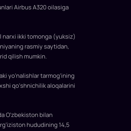
lari Airbus A320 oilasiga
l narxi ikki tomonga (yuksiz)
aniyaning rasmiy saytidan,
arid qilish mumkin.
aki yo‘nalishlar tarmog‘ining
xshi qo‘shnichilik aloqalarini
bda O‘zbekiston bilan
rg‘iziston hududining 14,5