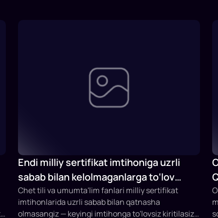
Endi milliy sertifikat imtihoniga uzrli
O
sabab bilan kelolmaganlarga to‘lov
Q
qaytariladi
Chet tili va umumta'lim fanlari milliy sertifikat
b
O
imtihonlarida uzrli sabab bilan qatnasha
m
t
olmasangiz — keyingi imtihonga to'lovsiz kiritilasiz
s