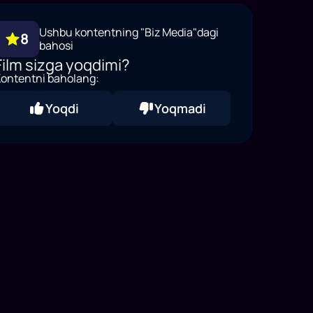
Ushbu kontentning "Biz Media"dagi
8
bahosi
Film sizga yoqdimi?
ontentni baholang:
Yoqdi
Yoqmadi