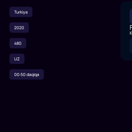
Turkiya
2020
K
480
UZ
00:50
daqiqa