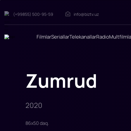
Zumrud
(+99855) 500-95-59
info@biztv.uz
"Zumrud"
filmi
2020-
yilda
tasvirga
Filmlar
Seriallar
Telekanallar
Radio
Multfilmla
olingan.
Rejissor:
Can
Sinan
Rollarda:
Alp
Navro'z,
Ceren
Zumrud
Yilmaz,
Selim
Bayraktar,
Hatice
Aslan,
Ismoil
Xojiog'li
2020
86
x
50
daq
.