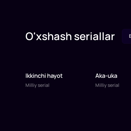
O'xshash seriallar
Ikkinchi hayot
Aka-uka
Milliy serial
Milliy serial
Milliy serial
Milliy serial
daq
daq