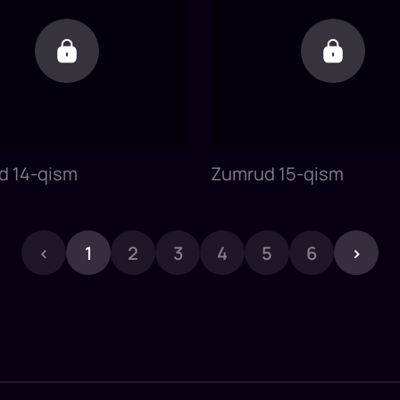
d 14-qism
Zumrud 15-qism
‹
1
2
3
4
5
6
›