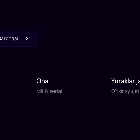
Barchasi
Ona
Yuraklar j
Milliy serial
O'tkir syuje
Milliy serial
O'tkir syuje
daq
daq