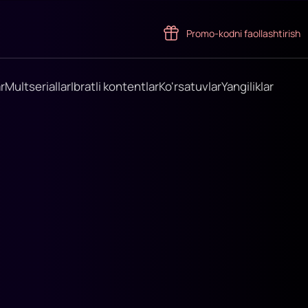
Promo-kodni faollashtirish
r
Multseriallar
Ibratli kontentlar
Ko'rsatuvlar
Yangiliklar