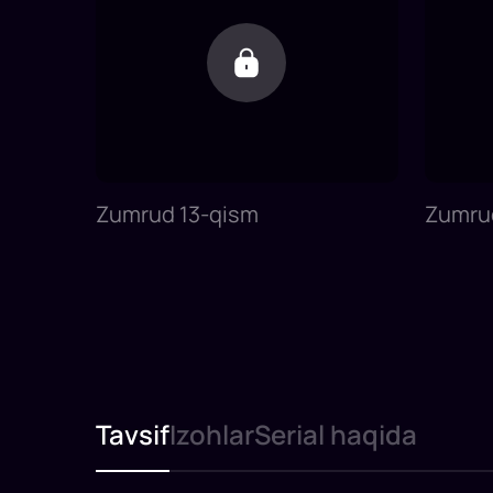
Zumrud 13-qism
Zumru
Tavsif
Izohlar
Serial haqida