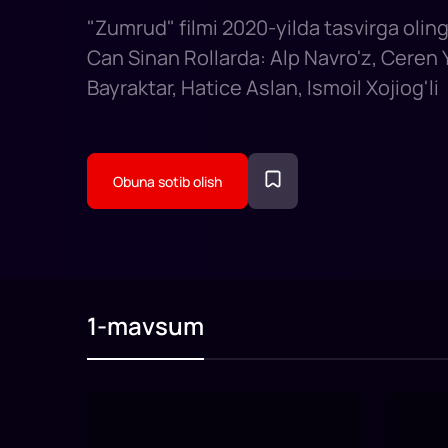
"Zumrud" filmi 2020-yilda tasvirga oling
Can Sinan Rollarda: Alp Navro'z, Ceren 
Bayraktar, Hatice Aslan, Ismoil Xojiog'li
Obuna sotib olish
1-mavsum