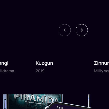
angi
Kuzgun
Zinnu
tli drama
2019
Milliy s
tli drama
2019
Milliy se
daq
da