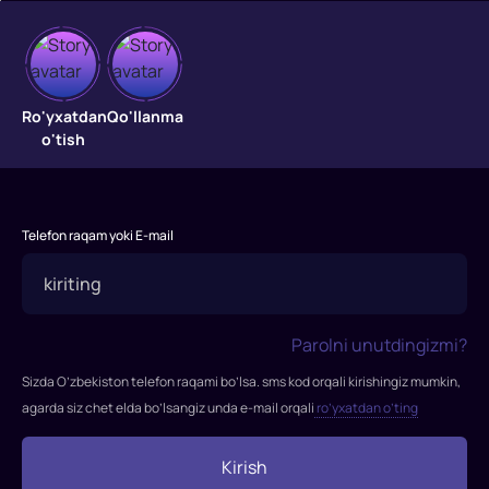
Zamonlar
Ro'yxatdan
Qo'llanma
o'tish
oralig'idagi
muhabbat
Piter
Telefon raqam yoki E-mail
Leyk
-
o'z
yuragini
Parolni unutdingizmi?
maftunkor
Sizda O’zbekiston telefon raqami bo’lsa. sms kod orqali kirishingiz mumkin,
Beverli
agarda siz chet elda bo’lsangiz unda e-mail orqali
ro’yxatdan o’ting
Penn
o'g'irlashini
hech
Kirish