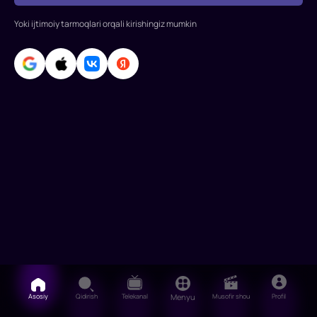
qachon
o'ylamagan
Yoki ijtimoiy tarmoqlari orqali kirishingiz mumkin
iste'dodli
o'g'ri.
Ammo
ularning
sevgisi
omadsiz
yulduz
ostida
t
Asosiy
Qidirish
Telekanal
Menyu
Musofir shou
Profil