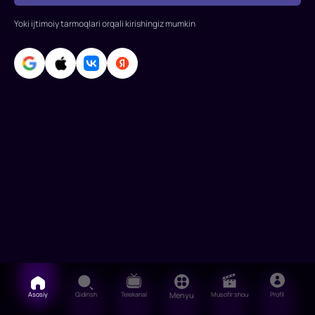
David
Yoki ijtimoiy tarmoqlari orqali kirishingiz mumkin
Walliams,
Stephen
Fry,
Matt
Lucas,
Zach
Gali
Asosiy
Qidirish
Telekanal
Menyu
Musofir shou
Profil