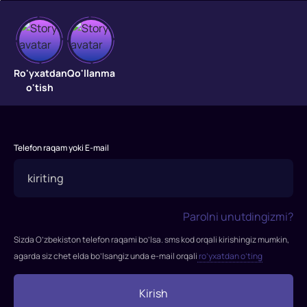
Yo'qolgan
jamoa
Ro'yxatdan
Qo'llanma
o'tish
"Yo'qolgan
jamoa"
filmi
Telefon raqam yoki E-mail
2019-
yilda
tasvirga
olingan.
Parolni unutdingizmi?
Rejissor:
Chris
Sizda O’zbekiston telefon raqami bo’lsa. sms kod orqali kirishingiz mumkin,
Butler
agarda siz chet elda bo’lsangiz unda e-mail orqali
ro’yxatdan o’ting
Rollarda:
Hugh
Kirish
Jackman,