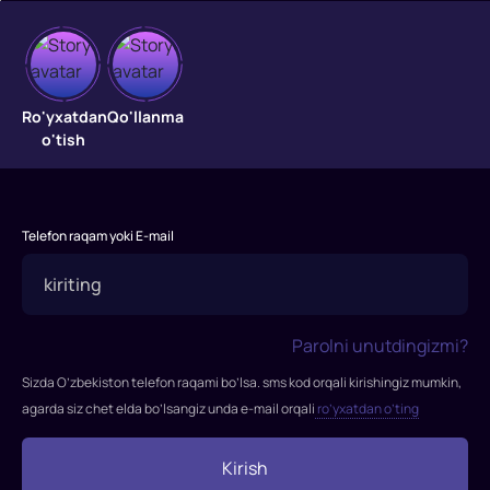
Yolg'on
meros
Ro'yxatdan
Qo'llanma
o'tish
Sobiq
MI6
xodimi
Telefon raqam yoki E-mail
Martin
Baxterdan
xalqaro
razvedka
Parolni unutdingizmi?
agentliklarining
maxfiy
Sizda O’zbekiston telefon raqami bo’lsa. sms kod orqali kirishingiz mumkin,
operatsiyalari
agarda siz chet elda bo’lsangiz unda e-mail orqali
ro’yxatdan o’ting
haqidagi
haqiqatni
Kirish
ochishga