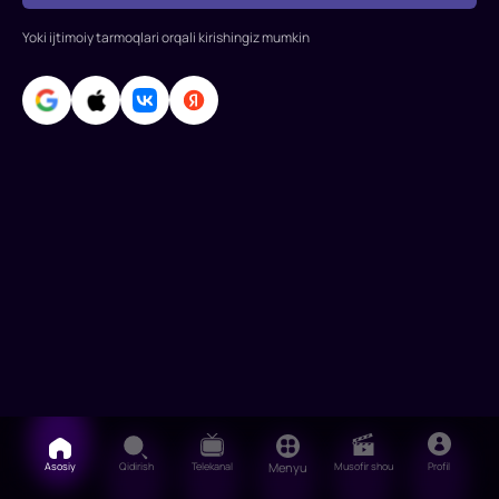
yordam
Yoki ijtimoiy tarmoqlari orqali kirishingiz mumkin
berish
so'ralganda,
josus
Asosiy
Qidirish
Telekanal
Menyu
Musofir shou
Profil