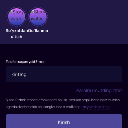
Yo'l
Yo'l
Ro'yxatdan
Qo'llanma
o'tish
Telefon raqam yoki E-mail
Parolni unutdingizmi?
Sizda O’zbekiston telefon raqami bo’lsa. sms kod orqali kirishingiz mumkin,
agarda siz chet elda bo’lsangiz unda e-mail orqali
ro’yxatdan o’ting
Kirish