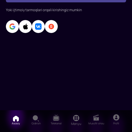
Yoki ijtimoiy tarmoqlari orqali kirishingiz mumkin
Asosiy
Qidirish
Telekanal
Menyu
Musofir shou
Profil