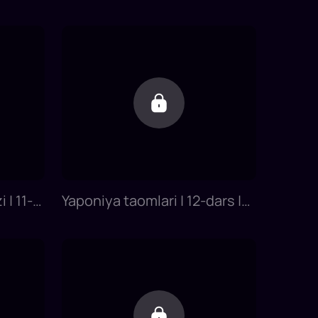
Yapon tilini 0 dan o'rganish
 | 11-
Yaponiya taomlari | 12-dars |
Yapon tilini 0 dan o'rganish