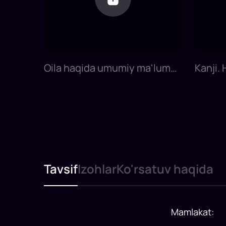
Oila haqida umumiy ma'lumot
Kanji. 
| 13-dars | Yapon tilini 0 dan
Yapon t
o'rganish
Tavsif
Izohlar
Ko'rsatuv haqida
Mamlakat
: