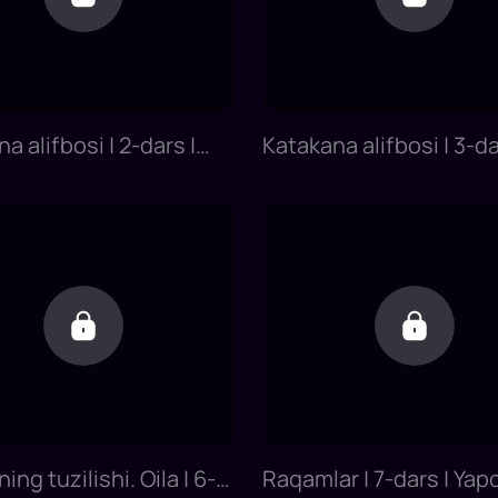
a alifbosi | 2-dars |
Katakana alifbosi | 3-da
ilini 0 dan o'rganish
Yapon tilini 0 dan o'rga
ing tuzilishi. Oila | 6-
Raqamlar | 7-dars | Yapo