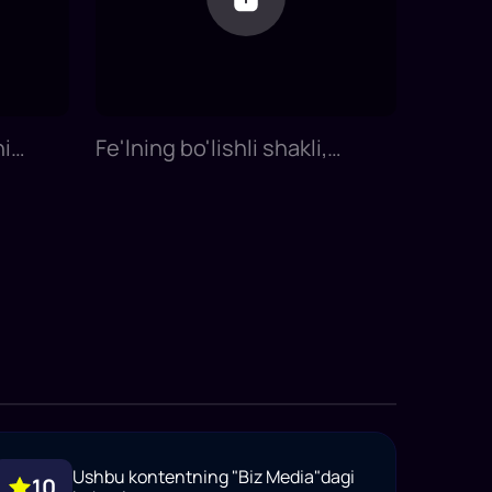
ni
Fe'lning bo'lishli shakli,
-dars |
hurmat va do'stona shakillari |
nish
16-dars | Yapon tilini 0 dan
o'rganish
Ushbu kontentning "Biz Media"dagi
10