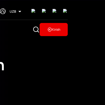
UZB
Kirish
h