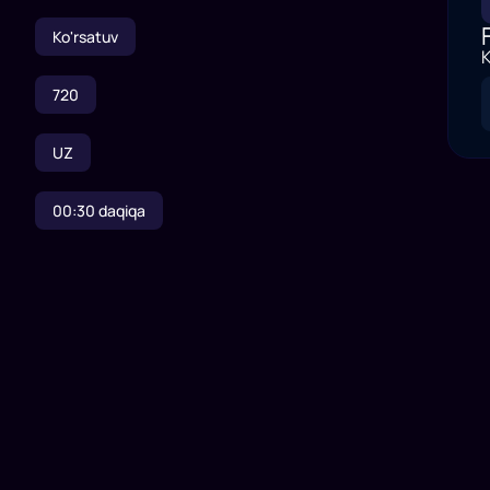
Ko'rsatuv
K
720
UZ
00:30
daqiqa