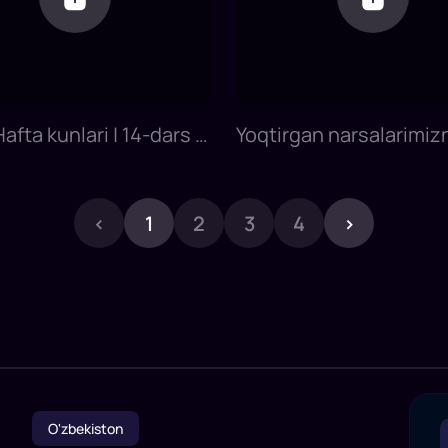
Hafta kunlari | 14-dars |
Yoqtirgan narsalarimiz
ilini 0 dan o'rganish
aytishni o'rganamiz | 15
Yapon tilini 0 dan o'rga
‹
1
2
3
4
›
O'zbekiston