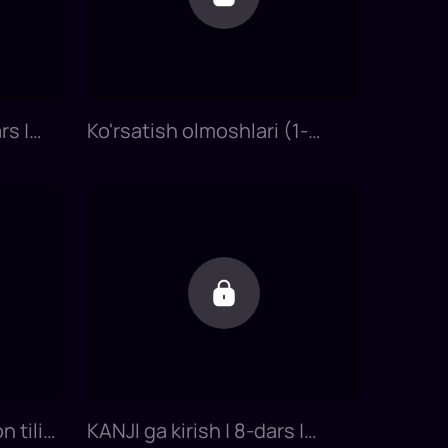
rs |
Ko'rsatish olmoshlari (1-
nish
qism)| 4-dars | Yapon tilini 0
dan o'rganish
n tilini
KANJI ga kirish | 8-dars |