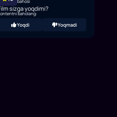
bahosi
Film sizga yoqdimi?
ontentni baholang:
Yoqdi
Yoqmadi