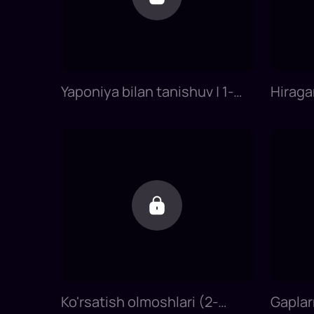
Yaponiya bilan tanishuv | 1-
Hiragan
dars | Yapon tilini 0 dan
Yapon t
o'rganish
Ko'rsatish olmoshlari (2-
Gaplarn