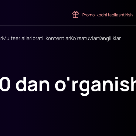
Promo-kodni faollashtirish
r
Multseriallar
Ibratli kontentlar
Ko'rsatuvlar
Yangiliklar
 0 dan o'rganis