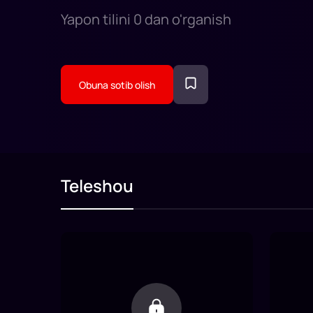
Yapon tilini 0 dan o'rganish
Obuna sotib olish
Teleshou