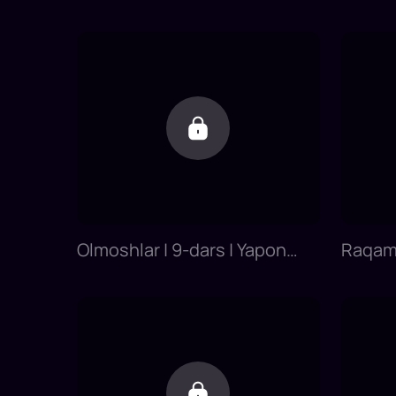
qism) | 5-dars | Yapon tilini 0
dars | 
dan o'rganish
o'rgan
Olmoshlar | 9-dars | Yapon
Raqam
tilini 0 dan o'rganish
ma'lum
tilini 