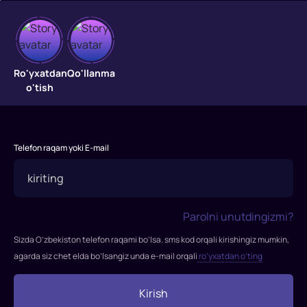
Yangi
Ro'yxatdan
Qo'llanma
o'tish
yil
sovg'asi
2
Telefon raqam yoki E-mail
"Yangi
yil
sovg'asi
Parolni unutdingizmi?
2"
filmi
Sizda O’zbekiston telefon raqami bo’lsa. sms kod orqali kirishingiz mumkin,
2014-
agarda siz chet elda bo’lsangiz unda e-mail orqali
ro’yxatdan o’ting
yilda
tasvirga
Kirish
olingan.