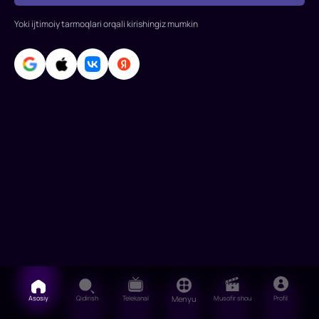
Ilya
Kulikov,
Yoki ijtimoiy tarmoqlari orqali kirishingiz mumkin
Sergey
Burunov,
Aleksandra
Bortich,
Roman
Asosiy
Qidirish
Telekanal
Menyu
Musofir shou
Profil