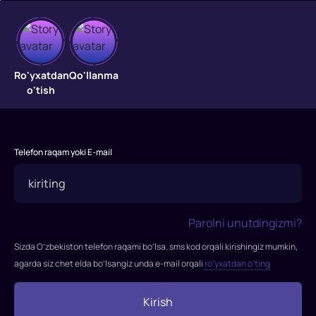
Yangi
yil
Ro'yxatdan
Qo'llanma
sarguzashtlari
o'tish
"Yangi
yil
sarguzashtlari"
Telefon raqam yoki E-mail
filmi
2018-
yilda
tasvirga
Parolni unutdingizmi?
olingan.
Sizda O’zbekiston telefon raqami bo’lsa. sms kod orqali kirishingiz mumkin,
Rejissor:
agarda siz chet elda bo’lsangiz unda e-mail orqali
ro’yxatdan o’ting
Ilya
Kulikov
Kirish
Rollarda: