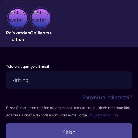
Yangi
Ro'yxatdan
Qo'llanma
o'tish
yil
filmlari
Yangi
Telefon raqam yoki E-mail
yilni
bayramona
kayfiyatda
"Biz
Parolni unutdingizmi?
Media"
Sizda O’zbekiston telefon raqami bo’lsa. sms kod orqali kirishingiz mumkin,
bilan
agarda siz chet elda bo’lsangiz unda e-mail orqali
ro’yxatdan o’ting
kutib
oling!
Endi
Kirish