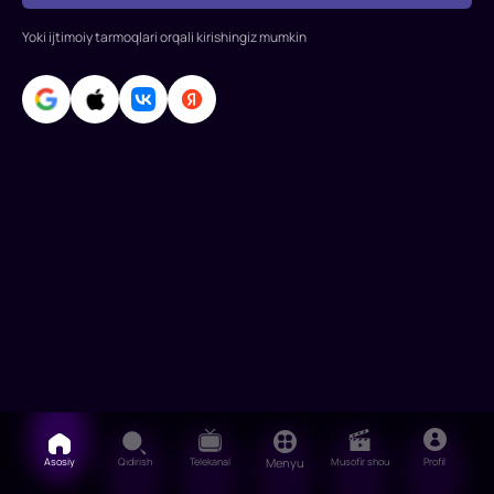
uning
xolasi
Yoki ijtimoiy tarmoqlari orqali kirishingiz mumkin
va
amakisi
tomonidan
tarbiyalangan.
Yillar
o'tdi,
Piter
odd
Asosiy
Qidirish
Telekanal
Menyu
Musofir shou
Profil