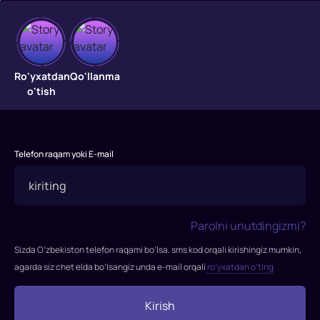
Yangi
Ro'yxatdan
Qo'llanma
o'rgimchak
o'tish
odam
Piter
Parker
Telefon raqam yoki E-mail
bolaligida
ota-
onasi
tomonidan
Parolni unutdingizmi?
tashlab
Sizda O’zbekiston telefon raqami bo’lsa. sms kod orqali kirishingiz mumkin,
ketilgan
agarda siz chet elda bo’lsangiz unda e-mail orqali
ro’yxatdan o’ting
va
shuning
Kirish
uchun