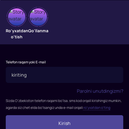
Xavfli
xudud
Ro'yxatdan
Qo'llanma
o'tish
Yaqin
kelajakda
bo'lib
Telefon raqam yoki E-mail
o'tadigan
voqea
to'g'ridan-
to'g'ri
Parolni unutdingizmi?
buyruqlarga
bo'ysunmagani
Sizda O’zbekiston telefon raqami bo’lsa. sms kod orqali kirishingiz mumkin,
uchun
agarda siz chet elda bo’lsangiz unda e-mail orqali
ro’yxatdan o’ting
jazo
sifatida
Kirish
Sharqiy