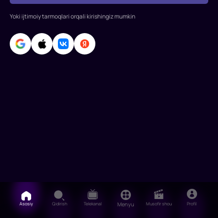
Evropadagi
Yoki ijtimoiy tarmoqlari orqali kirishingiz mumkin
halokatli
urush
zonasiga
yu
Asosiy
Qidirish
Telekanal
Menyu
Musofir shou
Profil