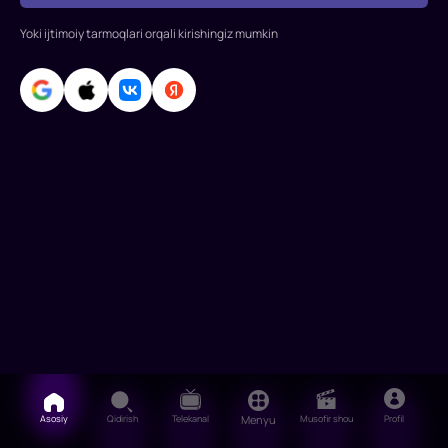
Donner
Rollarda:
Yoki ijtimoiy tarmoqlari orqali kirishingiz mumkin
Mel
Gibson,
Denni
Glover,
Djo
Peschi,
Joss
Akland,
Derrik
O'Kon
Asosiy
Qidirish
Telekanal
Menyu
Musofir shou
Profil