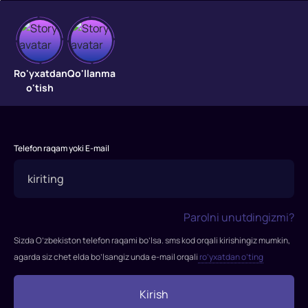
Xavfli
Ro'yxatdan
Qo'llanma
o'tish
qurol
2
"Xavfli
Telefon raqam yoki E-mail
qurol-
2"
filmi
1989-
Parolni unutdingizmi?
yilda
Sizda O’zbekiston telefon raqami bo’lsa. sms kod orqali kirishingiz mumkin,
tasvirga
agarda siz chet elda bo’lsangiz unda e-mail orqali
ro’yxatdan o’ting
olingan.
Rejissor:
Richard
Kirish